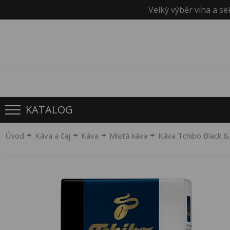
Velký výběr vína a se
KATALOG
Úvod
Káva a čaj
Káva
Mletá káva
Káva Tchibo Black 