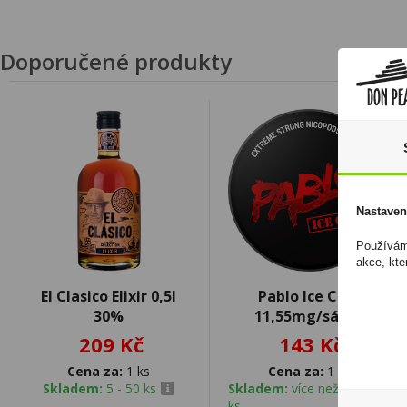
Doporučené produkty
Nastaven
Používáme
akce, kte
El Clasico Elixir 0,5l
Pablo Ice Cold
30%
11,55mg/sáček
209 Kč
143 Kč
Cena za:
1 ks
Cena za:
1 ks
Skladem:
5 - 50 ks
Skladem:
více než 500
ks