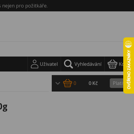
s nejen pro požitkáře.
Uživatel
Vyhledávání
Košík
0
0 Kč
Platit
0g