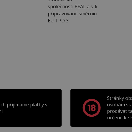
společnosti PEAL a.s. k
připravované směrnici
EU TPD 3
Stránky ob
ch přijímáme platby v
osobám sta
i.
prodávat t
určené ke k