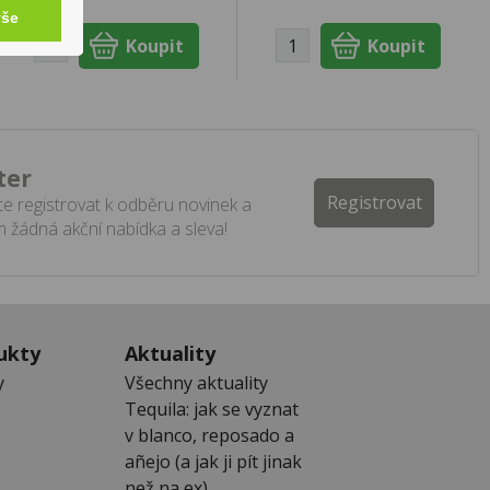
vše
ter
Registrovat
e registrovat k odběru novinek a
 žádná akční nabídka a sleva!
ukty
Aktuality
y
Všechny aktuality
Tequila: jak se vyznat
v blanco, reposado a
añejo (a jak ji pít jinak
než na ex)