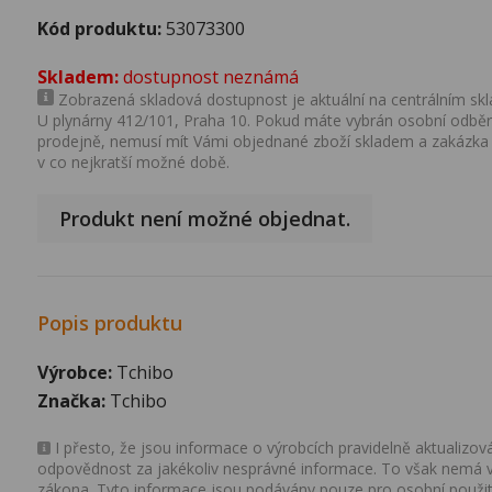
Kód produktu:
53073300
Skladem:
dostupnost neznámá
Zobrazená skladová dostupnost je aktuální na centrálním skla
U plynárny 412/101, Praha 10. Pokud máte vybrán osobní odběr 
prodejně, nemusí mít Vámi objednané zboží skladem a zakázka
v co nejkratší možné době.
Produkt není možné objednat.
Popis produktu
Výrobce:
Tchibo
Značka:
Tchibo
I přesto, že jsou informace o výrobcích pravidelně aktualiz
odpovědnost za jakékoliv nesprávné informace. To však nemá vl
zákona. Tyto informace jsou podávány pouze pro osobní použit