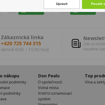
Skladem:
100 - 500 ks
Upravit
Povolit 
Zákaznická linka
Newslet
+420 725 744 315
Zde se můžet
denně 6:00 – 15:30 hod
neunikne Vám
 o nákupu
Don Pealo
Top prod
odní podmínky
O společnosti
Vína a sekt
amace
Volná místa
ní podmínky
Vnitřní oznamovací
ava
systém
Stanovisko