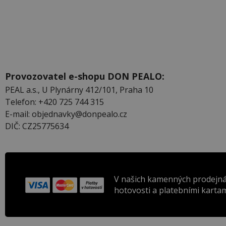
Provozovatel e-shopu DON PEALO:
PEAL a.s., U Plynárny 412/101, Praha 10
Telefon: +420 725 744 315
E-mail: objednavky@donpealo.cz
DIČ: CZ25775634
V našich kamenných prodejná
hotovosti a platebními kartam