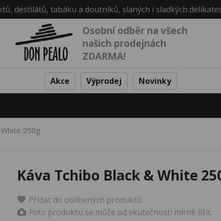
ktů, destilátů, tabáku a doutníků, slaných i sladkých delikate
Osobní odběr na všech
našich prodejnách
ZDARMA!
Akce
Výprodej
Novinky
& White 250g
Káva Tchibo Black & White 25
Přidat do oblíbených produktů
Foto produktu se může od skutečnosti mírně lišit.