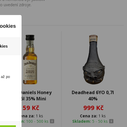
o uvedení zdroje.
ookies
kies
 až po
Jack Daniels Honey
Deadhead 6YO 0,7l
0,05l 35% Mini
40%
59 Kč
999 Kč
Cena za:
1 ks
Cena za:
1 ks
Skladem:
100 - 500 ks
Skladem:
5 - 50 ks