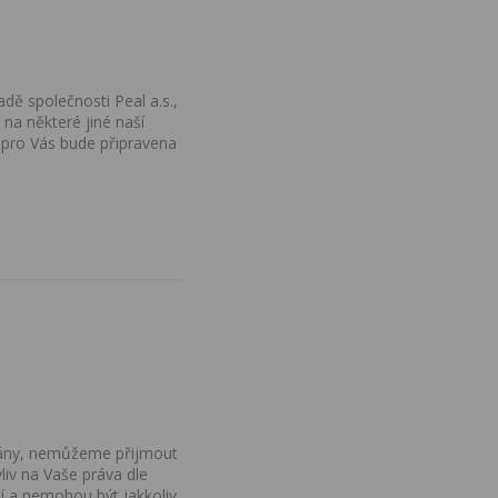
dě společnosti Peal a.s.,
na některé jiné naší
 pro Vás bude připravena
ovány, nemůžeme přijmout
iv na Vaše práva dle
í a nemohou být jakkoliv