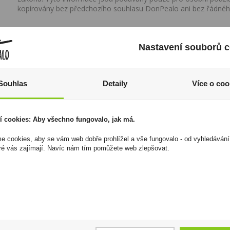
kopírovány bez předchozího souhlasu DonPealo ani bez řádnéh
Nastavení souborů c
Souhlas
Detaily
Více o coo
í cookies: Aby všechno fungovalo, jak má.
 cookies, aby se vám web dobře prohlížel a vše fungovalo - od vyhledávání
ré vás zajímají. Navíc nám tím pomůžete web zlepšovat.
Sangiovese IGT
Tabáková náplň
Rubicone 0,75 Due
TEREA Yellow U
Tigli
1 450 Kč
99 Kč
Cena za:
balení (10 ks)
Skladem:
více než 500
Cena za:
1 ks
balení