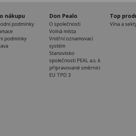
 o nákupu
Don Pealo
Top prod
odní podmínky
O společnosti
Vína a sekt
amace
Volná místa
ní podmínky
Vnitřní oznamovací
ava
systém
Stanovisko
společnosti PEAL a.s. k
připravované směrnici
EU TPD 3