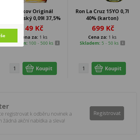
Božkov Originál
Ron La Cruz 15YO 0,7l
Tuzemský 0,09l 37,5%
40% (karton)
49 Kč
699 Kč
vše
Cena za:
1 ks
Cena za:
1 ks
Skladem:
100 - 500 ks
Skladem:
5 - 50 ks
ter
Registrovat
e registrovat k odběru novinek a
 žádná akční nabídka a sleva!