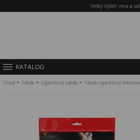
Velký výběr vína a se
KATALOG
Úvod
Tabák
Cigaretový tabák
Tabák cigaretový Winsto