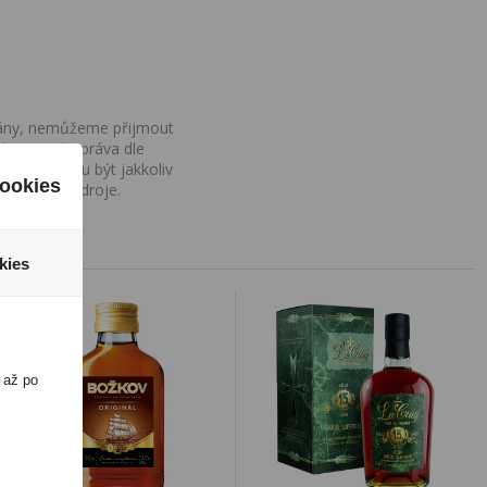
ovány, nemůžeme přijmout
iv na Vaše práva dle
í a nemohou být jakkoliv
ookies
o uvedení zdroje.
kies
 až po