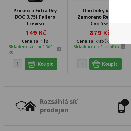
Prosecco Extra Dry
Doutníky Villa
DOC 0,75l Tallero
Zamorano Reserva
Treviso
Can 5ks
149 Kč
879 Kč
Cena za:
1 ks
Cena za:
krabičku (1 ks)
Skladem:
více než 500
Skladem:
do 5 krabiček
ks
Rozsáhlá síť
prodejen