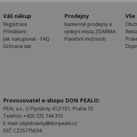
Váš nákup
Prodejny
Vše
Registrace
Kamenné prodejny a
Obch
Přihlášení
výdejní místa ZDARMA
Rekl
Jak nakupovat - FAQ
Platební možnosti
Práv
Ochrana dat
Dopr
Provozovatel e-shopu DON PEALO:
PEAL a.s., U Plynárny 412/101, Praha 10
Telefon: +420 725 744 315
E-mail: objednavky@donpealo.cz
DIČ: CZ25775634