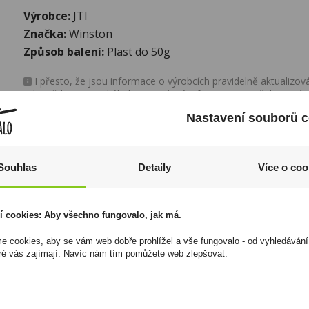
Výrobce:
JTI
Značka:
Winston
Způsob balení:
Plast do 50g
I přesto, že jsou informace o výrobcích pravidelně aktualiz
odpovědnost za jakékoliv nesprávné informace. To však nemá vl
zákona. Tyto informace jsou podávány pouze pro osobní použit
Nastavení souborů c
kopírovány bez předchozího souhlasu DonPealo ani bez řádnéh
Souhlas
Detaily
Více o coo
í cookies: Aby všechno fungovalo, jak má.
 cookies, aby se vám web dobře prohlížel a vše fungovalo - od vyhledávání
ré vás zajímají. Navíc nám tím pomůžete web zlepšovat.