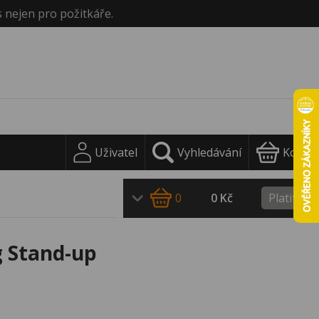
s nejen pro požitkáře.
Uživatel
Vyhledávání
Košík
0
0 Kč
Platit
g Stand-up