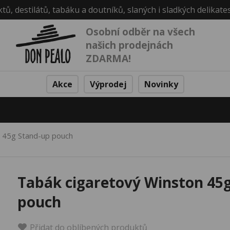
ktů, destilátů, tabáku a doutníků, slaných i sladkých delikate
Osobní odběr na všech
našich prodejnách
ZDARMA!
Akce
Výprodej
Novinky
n 45g Stand-up pouch
Tabák cigaretový Winston 45
pouch
Přidat do oblíbených produktů