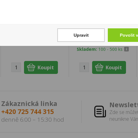
Bylinná náplň Lyo for
Velo Mini Original
Ploom Winter Apple U
Crispy Peppermint
8mg/sáček
1 250 Kč
139 Kč
Upravit
Povolit 
Cena za:
balení (10 ks)
Skladem:
5 - 50 balení
Cena za:
1 ks
Skladem:
100 - 500 ks
Zákaznická linka
Newslet
+420 725 744 315
Zde se můžet
denně 6:00 – 15:30 hod
neunikne Vám