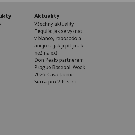
ukty
Aktuality
y
Všechny aktuality
Tequila: jak se vyznat
v blanco, reposado a
añejo (a jak ji pít jinak
než na ex)
Don Pealo partnerem
Prague Baseball Week
2026. Cava Jaume
Serra pro VIP zónu