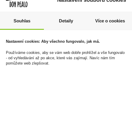
Bylinná náplň Veo
Liquid Syx Nic Salt 10ml
Souhlas
Detaily
Více o cookies
Arctic Click U
Sweet Strawberry Ice
20mg/ml
950 Kč
260 Kč
Cena za:
balení (10 ks)
Nastavení cookies: Aby všechno fungovalo, jak má.
Skladem:
5 - 50 balení
Cena za:
1 ks
Používáme cookies, aby se vám web dobře prohlížel a vše fungovalo
Skladem:
50 - 100 ks
- od vyhledávání až po akce, které vás zajímají. Navíc nám tím
pomůžete web zlepšovat.