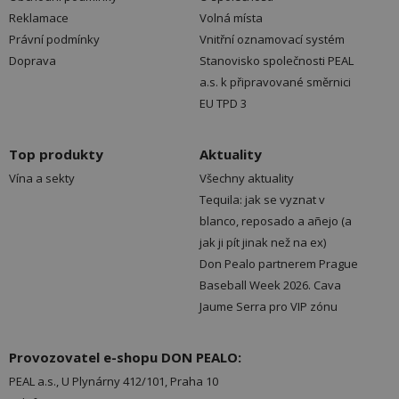
Reklamace
Volná místa
Právní podmínky
Vnitřní oznamovací systém
Doprava
Stanovisko společnosti PEAL
a.s. k připravované směrnici
EU TPD 3
Top produkty
Aktuality
Vína a sekty
Všechny aktuality
Tequila: jak se vyznat v
blanco, reposado a añejo (a
jak ji pít jinak než na ex)
Don Pealo partnerem Prague
Baseball Week 2026. Cava
Jaume Serra pro VIP zónu
Provozovatel e-shopu DON PEALO:
PEAL a.s., U Plynárny 412/101, Praha 10