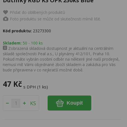
Dutinky RGD KS OPK 250ks Blue
Přidat do oblíbených produktů
Foto produktu se může od skutečnosti mírně lišit.
Kód produktu:
23273300
Skladem:
50 - 100 ks
Zobrazená skladová dostupnost je aktuální na centrálním
skladě společnosti Peal a.s., U plynárny 412/101, Praha 10.
Pokud máte vybrán osobní odběr na některé jiné naší prodejně,
nemusí mít Vámi objednané zboží skladem a zakázka pro Vás
bude připravena v co nejkratší možné době.
47 Kč
s DPH (1 ks)
KS
Koupit