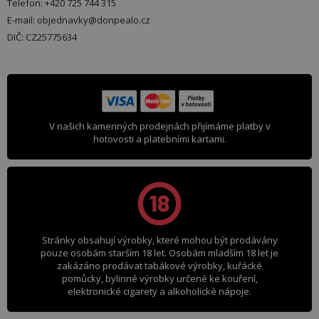
Telefon: +420 725 744 315
E-mail: objednavky@donpealo.cz
DIČ: CZ25775634
V našich kamenných prodejnách přijímáme platby v
hotovosti a platebními kartami.
Stránky obsahují výrobky, které mohou být prodávány
pouze osobám starším 18 let. Osobám mladším 18 let je
zakázáno prodávat tabákové výrobky, kuřácké
pomůcky, bylinné výrobky určené ke kouření,
elektronické cigarety a alkoholické nápoje.