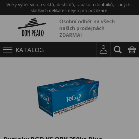
Velký výběr vína a sektů, destilátů, tabáku a doutníků, slaných i
sladkých delikates nejen pro požitkáře.
Osobní odběr na všech
našich prodejnách
ZDARMA!
KATALOG