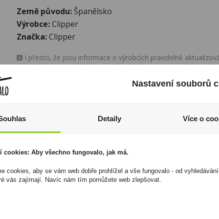
Země původu:
Španělsko
Výrobce:
Clipper
Značka:
Clipper
I přesto, že jsou informace o výrobcích pravidelně aktualiz
odpovědnost za jakékoliv nesprávné informace. To však nemá vl
zákona. Tyto informace jsou podávány pouze pro osobní použit
Nastavení souborů c
kopírovány bez předchozího souhlasu DonPealo ani bez řádnéh
Souhlas
Detaily
Více o coo
í cookies: Aby všechno fungovalo, jak má.
 cookies, aby se vám web dobře prohlížel a vše fungovalo - od vyhledávání
ré vás zajímají. Navíc nám tím pomůžete web zlepšovat.