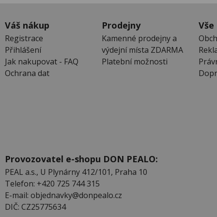
Váš nákup
Prodejny
Vše
Registrace
Kamenné prodejny a
Obch
Přihlášení
výdejní místa ZDARMA
Rekl
Jak nakupovat - FAQ
Platební možnosti
Práv
Ochrana dat
Dopr
Provozovatel e-shopu DON PEALO:
PEAL a.s., U Plynárny 412/101, Praha 10
Telefon: +420 725 744 315
E-mail: objednavky@donpealo.cz
DIČ: CZ25775634