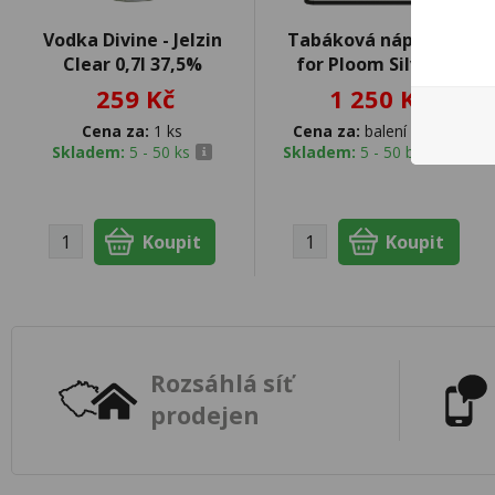
Vodka Divine - Jelzin
Tabáková náplň Evo
Clear 0,7l 37,5%
for Ploom Silver U
259 Kč
1 250 Kč
Cena za:
1 ks
Cena za:
balení (10 ks)
Skladem:
5 - 50 ks
Skladem:
5 - 50 balení
Rozsáhlá síť
prodejen