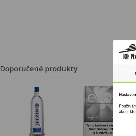
Doporučené produkty
Nastaven
Používáme
akce, kte