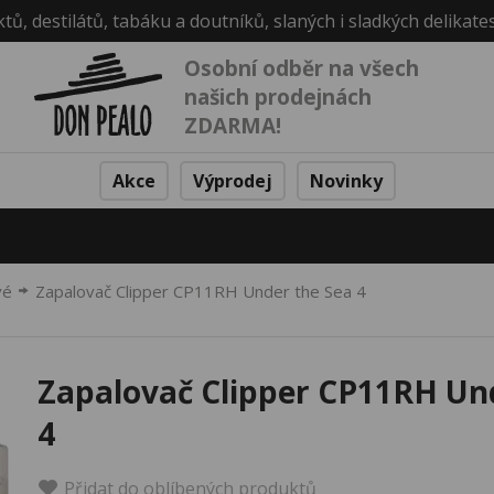
ktů, destilátů, tabáku a doutníků, slaných i sladkých delikate
Osobní odběr na všech
našich prodejnách
ZDARMA!
Akce
Výprodej
Novinky
vé
Zapalovač Clipper CP11RH Under the Sea 4
Zapalovač Clipper CP11RH Un
4
Přidat do oblíbených produktů