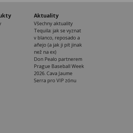
ukty
Aktuality
y
Všechny aktuality
Tequila: jak se vyznat
v blanco, reposado a
añejo (a jak ji pít jinak
než na ex)
Don Pealo partnerem
Prague Baseball Week
2026. Cava Jaume
Serra pro VIP zónu