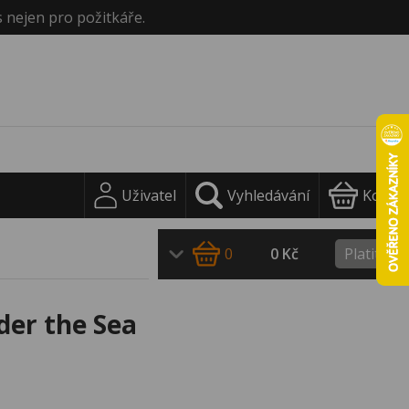
s nejen pro požitkáře.
Uživatel
Vyhledávání
Košík
0
0 Kč
Platit
der the Sea