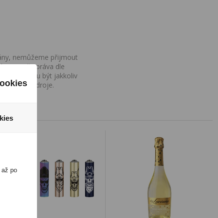
ovány, nemůžeme přijmout
iv na Vaše práva dle
í a nemohou být jakkoliv
ookies
o uvedení zdroje.
kies
 až po