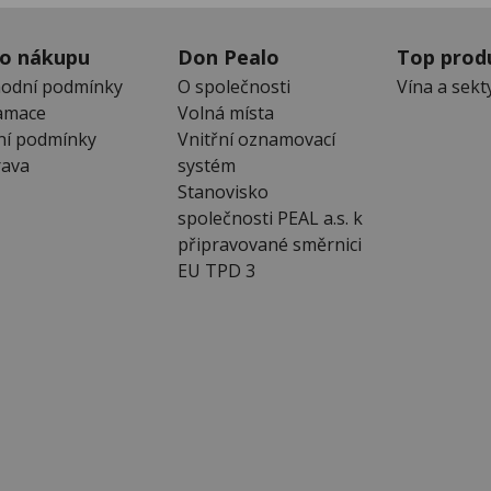
 o nákupu
Don Pealo
Top prod
odní podmínky
O společnosti
Vína a sekt
amace
Volná místa
ní podmínky
Vnitřní oznamovací
ava
systém
Stanovisko
společnosti PEAL a.s. k
připravované směrnici
EU TPD 3