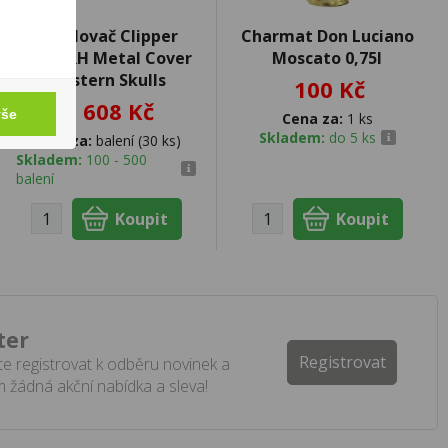
Zapalovač Clipper
Charmat Don Luciano
FCP22RH Metal Cover
Moscato 0,75l
Western Skulls
100 Kč
1 608 Kč
vše
Cena za:
1 ks
Skladem:
do 5 ks
Cena za:
balení (30 ks)
Skladem:
100 - 500
balení
ter
Registrovat
e registrovat k odběru novinek a
 žádná akční nabídka a sleva!