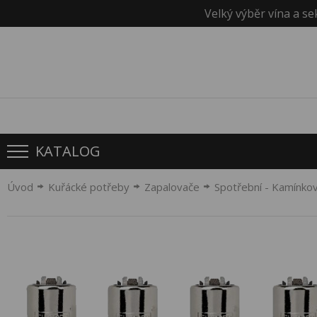
Velký výběr vína a se
KATALOG
Úvod
Kuřácké potřeby
Zapalovače
Spotřební - Kamínko