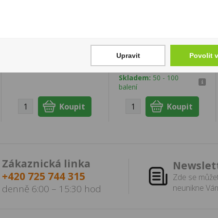
Slivovice Budík 0,2l
Zapalovač PROF
45% R.Jelínek
Fixflame Baby
Animals
159 Kč
496 Kč
Upravit
Povolit 
Cena za:
1 ks
Skladem:
50 - 100 ks
Cena za:
balení (50 ks)
Skladem:
50 - 100
balení
Zákaznická linka
Newslet
+420 725 744 315
Zde se můžet
denně 6:00 – 15:30 hod
neunikne Vám