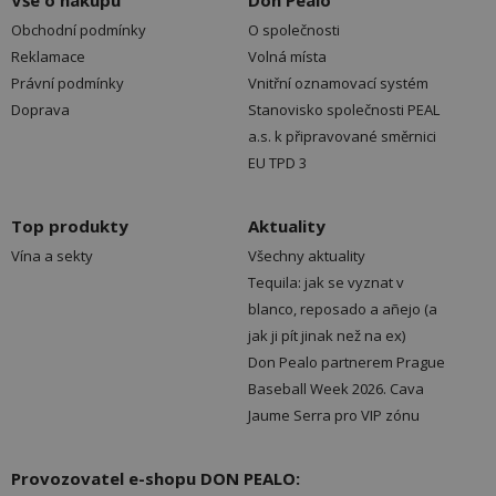
Vše o nákupu
Don Pealo
Obchodní podmínky
O společnosti
Reklamace
Volná místa
Právní podmínky
Vnitřní oznamovací systém
Doprava
Stanovisko společnosti PEAL
a.s. k připravované směrnici
EU TPD 3
Top produkty
Aktuality
Vína a sekty
Všechny aktuality
Tequila: jak se vyznat v
blanco, reposado a añejo (a
jak ji pít jinak než na ex)
Don Pealo partnerem Prague
Baseball Week 2026. Cava
Jaume Serra pro VIP zónu
Provozovatel e-shopu DON PEALO: