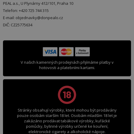
PEAL a.s., U Plynárny 412/101, Praha 10
Telefon: +420 725 744 315
E-mail: objednavky@donpealo.cz
DIČ: CZ25775634
V našich kamenných prodejnách přijímáme platby v
hotovosti a platebními kartami.
Stránky obsahují výrobky, které mohou být prodávány
pouze osobám starším 18 let. Osobám mladším 18 let je
zakázáno prodávat tabákové výrobky, kuřácké
pomůcky, bylinné výrobky určené ke kouření,
elektronické cigarety a alkoholické nápoje.