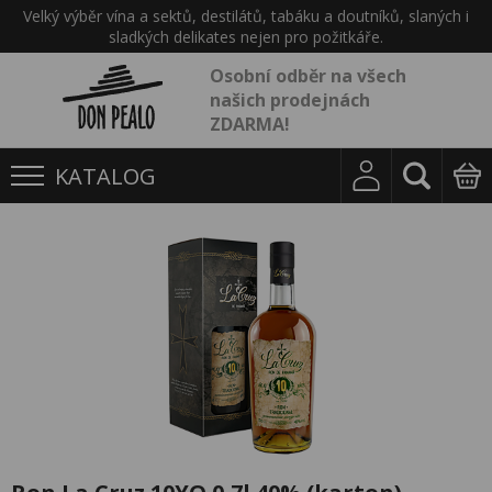
Velký výběr vína a sektů, destilátů, tabáku a doutníků, slaných i
sladkých delikates nejen pro požitkáře.
Osobní odběr na všech
našich prodejnách
ZDARMA!
KATALOG