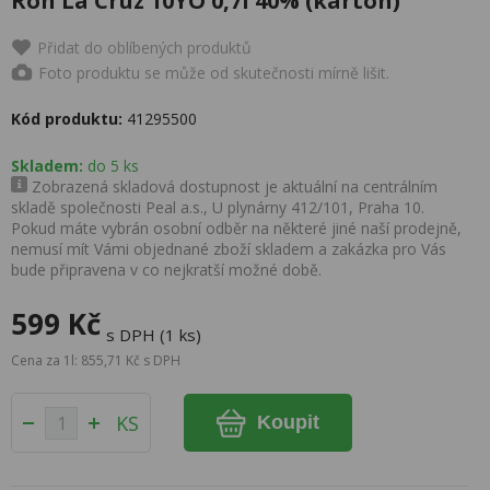
Ron La Cruz 10YO 0,7l 40% (karton)
Přidat do oblíbených produktů
Foto produktu se může od skutečnosti mírně lišit.
Kód produktu:
41295500
Skladem:
do 5 ks
Zobrazená skladová dostupnost je aktuální na centrálním
skladě společnosti Peal a.s., U plynárny 412/101, Praha 10.
Pokud máte vybrán osobní odběr na některé jiné naší prodejně,
nemusí mít Vámi objednané zboží skladem a zakázka pro Vás
bude připravena v co nejkratší možné době.
599 Kč
s DPH (1 ks)
Cena za 1l: 855,71 Kč s DPH
KS
Koupit