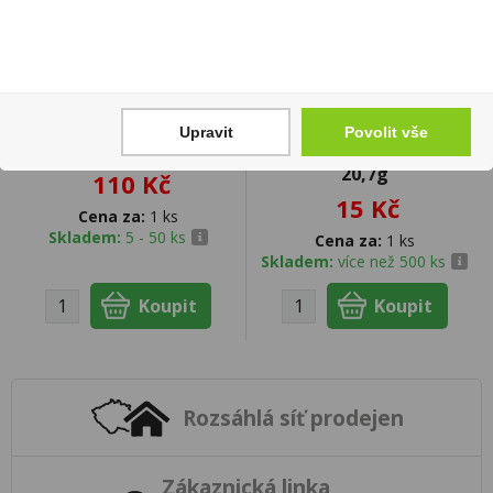
Upravit
Povolit vše
Rosé 0,75l Víno Motýl
Kinder Happy Hippo
20,7g
110 Kč
15 Kč
Cena za:
1 ks
Skladem:
5 - 50 ks
Cena za:
1 ks
Skladem:
více než 500 ks
Rozsáhlá síť prodejen
Zákaznická linka