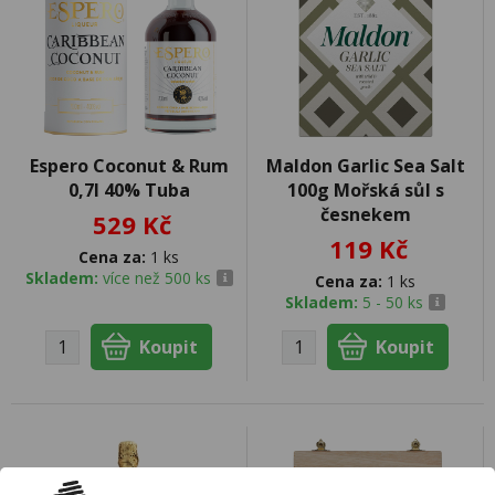
Espero Coconut & Rum
Maldon Garlic Sea Salt
0,7l 40% Tuba
100g Mořská sůl s
česnekem
529 Kč
119 Kč
Cena za:
1 ks
Skladem:
více než 500 ks
Cena za:
1 ks
Skladem:
5 - 50 ks