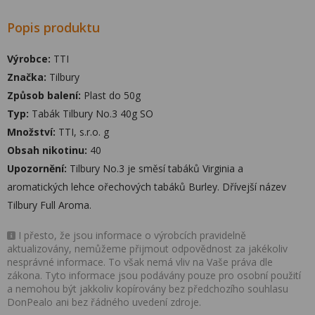
Popis produktu
Výrobce:
TTI
Značka:
Tilbury
Způsob balení:
Plast do 50g
Typ:
Tabák Tilbury No.3 40g SO
Množství:
TTI, s.r.o. g
Obsah nikotinu:
40
Upozornění:
Tilbury No.3 je směsí tabáků Virginia a
aromatických lehce ořechových tabáků Burley. Dřívejší název
Tilbury Full Aroma.
I přesto, že jsou informace o výrobcích pravidelně
aktualizovány, nemůžeme přijmout odpovědnost za jakékoliv
nesprávné informace. To však nemá vliv na Vaše práva dle
zákona. Tyto informace jsou podávány pouze pro osobní použití
a nemohou být jakkoliv kopírovány bez předchozího souhlasu
DonPealo ani bez řádného uvedení zdroje.