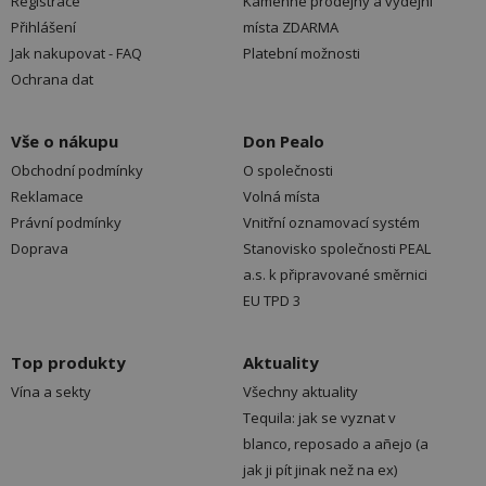
Registrace
Kamenné prodejny a výdejní
Přihlášení
místa ZDARMA
Jak nakupovat - FAQ
Platební možnosti
Ochrana dat
Vše o nákupu
Don Pealo
Obchodní podmínky
O společnosti
Reklamace
Volná místa
Právní podmínky
Vnitřní oznamovací systém
Doprava
Stanovisko společnosti PEAL
a.s. k připravované směrnici
EU TPD 3
Top produkty
Aktuality
Vína a sekty
Všechny aktuality
Tequila: jak se vyznat v
blanco, reposado a añejo (a
jak ji pít jinak než na ex)