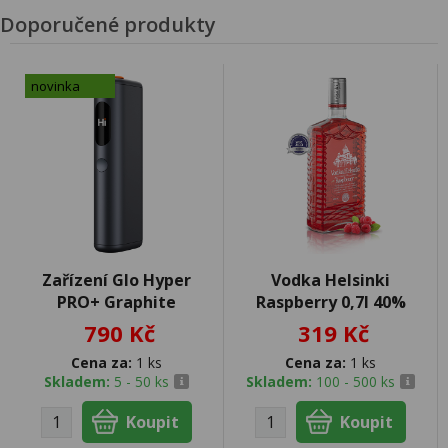
Doporučené produkty
novinka
Zařízení Glo Hyper
Vodka Helsinki
PRO+ Graphite
Raspberry 0,7l 40%
790 Kč
319 Kč
Cena za:
1 ks
Cena za:
1 ks
Skladem:
5 - 50 ks
Skladem:
100 - 500 ks