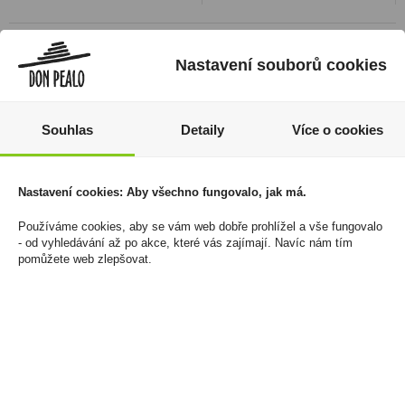
Nastavení souborů cookies
Souhlas
Detaily
Více o cookies
Nastavení cookies: Aby všechno fungovalo, jak má.
Používáme cookies, aby se vám web dobře prohlížel a vše fungovalo
Doutníky Te Amo The
Liquid Oxva Ox Passion
- od vyhledávání až po akce, které vás zajímají. Navíc nám tím
Original San Andrés
Salt 10ml Lemon Lime
pomůžete web zlepšovat.
Valley Robusto 54x5
20mg/ml
2 799 Kč
246 Kč
Cena za:
krabičku (20 ks)
Cena za:
1 ks
Skladem:
5 - 50 krabiček
Skladem:
5 - 50 ks