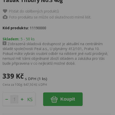
Tabák Tilbury No.3 40g
Přidat do oblíbených produktů
Foto produktu se může od skutečnosti mírně lišit.
Kód produktu:
11190000
Skladem:
5 - 50 ks
Zobrazená skladová dostupnost je aktuální na centrálním
skladě společnosti Peal a.s., U plynárny 412/101, Praha 10.
Pokud máte vybrán osobní odběr na některé jiné naší prodejně,
nemusí mít Vámi objednané zboží skladem a zakázka pro Vás
bude připravena v co nejkratší možné době.
339 Kč
s DPH (1 ks)
Cena za 100g: 847,50 Kč s DPH
KS
Koupit