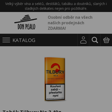
Velký výběr vína a sektů, destilátů, tabáku a doutníků, slaných i
sladkých delikates nejen pro požitkáře.
Osobní odběr na všech
našich prodejnách
ZDARMA!
KATALOG