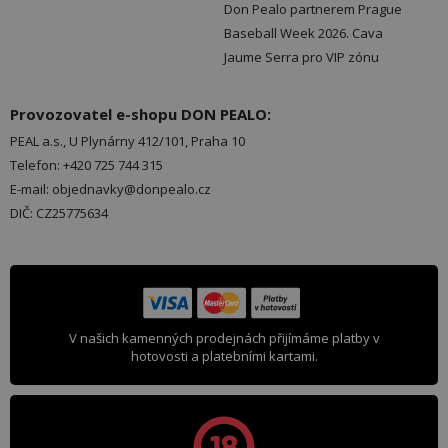
Don Pealo partnerem Prague
Baseball Week 2026. Cava
Jaume Serra pro VIP zónu
Provozovatel e-shopu DON PEALO:
PEAL a.s., U Plynárny 412/101, Praha 10
Telefon: +420 725 744 315
E-mail: objednavky@donpealo.cz
DIČ: CZ25775634
V našich kamenných prodejnách přijímáme platby v
hotovosti a platebními kartami.