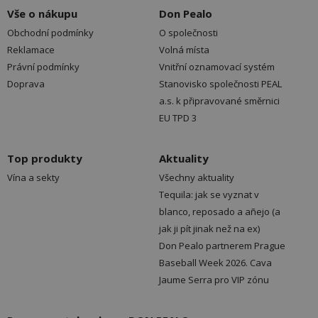
Vše o nákupu
Don Pealo
Obchodní podmínky
O společnosti
Reklamace
Volná místa
Právní podmínky
Vnitřní oznamovací systém
Doprava
Stanovisko společnosti PEAL
a.s. k připravované směrnici
EU TPD 3
Top produkty
Aktuality
Vína a sekty
Všechny aktuality
Tequila: jak se vyznat v
blanco, reposado a añejo (a
jak ji pít jinak než na ex)
Don Pealo partnerem Prague
Baseball Week 2026. Cava
Jaume Serra pro VIP zónu