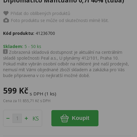
Diplomatico Mantuano 0,7l 40% (tuba)
Přidat do oblíbených produktů
Foto produktu se může od skutečnosti mírně lišit.
Kód produktu:
41236700
Skladem:
5 - 50 ks
Zobrazená skladová dostupnost je aktuální na centrálním
skladě společnosti Peal a.s., U plynárny 412/101, Praha 10.
Pokud máte vybrán osobní odběr na některé jiné naší prodejně,
nemusí mít Vámi objednané zboží skladem a zakázka pro Vás
bude připravena v co nejkratší možné době.
599 Kč
s DPH (1 ks)
Cena za 1l: 855,71 Kč s DPH
KS
Koupit