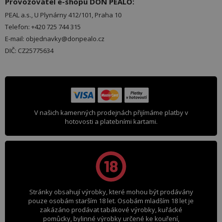
Provozovatel e-shopu DON PEALO:
PEAL a.s., U Plynárny 412/101, Praha 10
Telefon: +420 725 744 315
E-mail: objednavky@donpealo.cz
DIČ: CZ25775634
V našich kamenných prodejnách přijímáme platby v
hotovosti a platebními kartami.
Stránky obsahují výrobky, které mohou být prodávány
pouze osobám starším 18 let. Osobám mladším 18 let je
zakázáno prodávat tabákové výrobky, kuřácké
pomůcky, bylinné výrobky určené ke kouření,