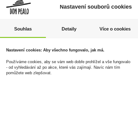
Nastavení souborů cookies
Souhlas
Detaily
Více o cookies
Rulandské šedé
Jensen's Enten Leber
Amethyst Collection
Paté 80g - Paštika
0,75l Vinařství pánů z
kachní
Nastavení cookies: Aby všechno fungovalo, jak má.
Lipé
49 Kč
109 Kč
Používáme cookies, aby se vám web dobře prohlížel a vše fungovalo
Cena za:
1 ks
- od vyhledávání až po akce, které vás zajímají. Navíc nám tím
Skladem:
50 - 100 ks
Cena za:
1 ks
pomůžete web zlepšovat.
Skladem:
100 - 500 ks