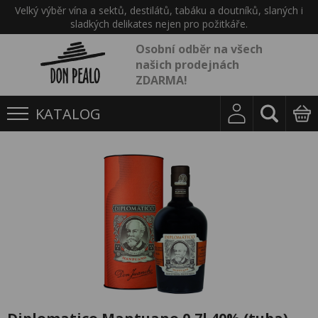
Velký výběr vína a sektů, destilátů, tabáku a doutníků, slaných i
sladkých delikates nejen pro požitkáře.
Osobní odběr na všech
našich prodejnách
ZDARMA!
KATALOG