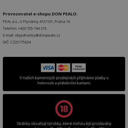
Provozovatel e-shopu DON PEALO:
PEAL a.s., U Plynárny 412/101, Praha 10
Telefon: +420 725 744 315
E-mail: objednavky@donpealo.cz
DIČ: CZ25775634
V našich kamenných prodejnách přijímáme platby v
hotovosti a platebními kartami.
Stránky obsahují výrobky, které mohou být prodávány