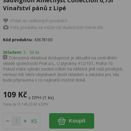
Sauvignon Amethyst Collection 0,75l
Vinařství pánů z Lipé
Přidat do oblíbených produktů
Foto produktu se může od skutečnosti mírně lišit.
Kód produktu:
43678100
Skladem:
5 - 50 ks
Zobrazená skladová dostupnost je aktuální na centrálním
skladě společnosti Peal a.s., U plynárny 412/101, Praha 10.
Pokud máte vybrán osobní odběr na některé jiné naší prodejně,
nemusí mít Vámi objednané zboží skladem a zakázka pro Vás
bude připravena v co nejkratší možné době.
109 Kč
s DPH (1 ks)
Cena za 1l: 145,33 Kč s DPH
KS
Koupit