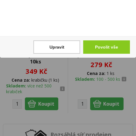
Upravit
Povolit vše
Doutníky Cohiba Club
Peprmint 1l 19% Božkov
10ks
279 Kč
349 Kč
Cena za:
1 ks
Skladem:
100 - 500 ks
Cena za:
krabičku (1 ks)
Skladem:
více než 500
krabiček
Rozsáhlá síť prodejen