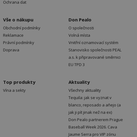
Ochrana dat
Vše o nákupu
Don Pealo
Obchodní podmínky
O společnosti
Reklamace
Volná místa
Právní podmínky
Vnitřní oznamovací systém
Doprava
Stanovisko společnosti PEAL
a.s. k připravované směrnici
EU TPD 3
Top produkty
Aktuality
Vína a sekty
Všechny aktuality
Tequila: jak se vyznat v
blanco, reposado a añejo (a
jak ji pít jinak než na ex)
Don Pealo partnerem Prague
Baseball Week 2026. Cava
Jaume Serra pro VIP zónu