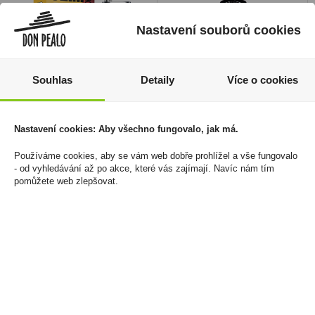
Nastavení souborů cookies
Souhlas
Detaily
Více o cookies
Elektronická cigareta
Frankovka NEW 0,75l
Oxva Slimstick
Čejkovice
Nastavení cookies: Aby všechno fungovalo, jak má.
1500mAh Grey - Pod
89 Kč
Watermelon 20mg/ml
Používáme cookies, aby se vám web dobře prohlížel a vše fungovalo
Cena za:
1 ks
- od vyhledávání až po akce, které vás zajímají. Navíc nám tím
250 Kč
Skladem:
5 - 50 ks
pomůžete web zlepšovat.
Cena za:
1 ks
Skladem:
5 - 50 ks