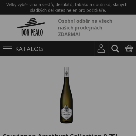
Velký výběr vína a sektů, destilátů, tabáku a doutníků, slaných i
sladkých delikates nejen pro požitkáře.
Osobní odběr na všech
našich prodejnách
ZDARMA!
KATALOG