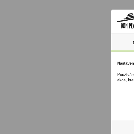
Nastaven
Používáme
akce, kte