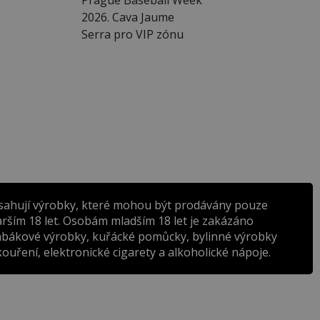
2026. Cava Jaume
Serra pro VIP zónu
sahují výrobky, které mohou být prodávány pouze
rším 18 let. Osobám mladším 18 let je zakázáno
abákové výrobky, kuřácké pomůcky, bylinné výrobky
ouření, elektronické cigarety a alkoholické nápoje.