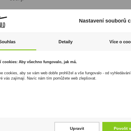
Nastavení souborů c
Výživové hodnoty
Energetická hodnota na 100g:
1518 kJ/ 366 kcal
Souhlas
Detaily
Více o coo
Tuky:
21 g
z toho nasycené mastné kyseliny:
13 g
Sacharidy:
8,9 g
í cookies: Aby všechno fungovalo, jak má.
z toho cukry:
0,6 g
 cookies, aby se vám web dobře prohlížel a vše fungovalo - od vyhledávání
Bílkoviny:
20 g
ré vás zajímají. Navíc nám tím pomůžete web zlepšovat.
Sůl:
0,08 g
Vláknina:
3,1 g
Další informace:
Tradiční holandské kakao, které se v
Příprava: Rozpusťte 1 kávovou lžičku kakaaového přáš
mléka, cukr přidejte dle vlastní chuti a důkladně zamíche
I přesto, že jsou informace o výrobcích pravidelně aktualiz
Upravit
Povolit 
odpovědnost za jakékoliv nesprávné informace. To však nemá vl