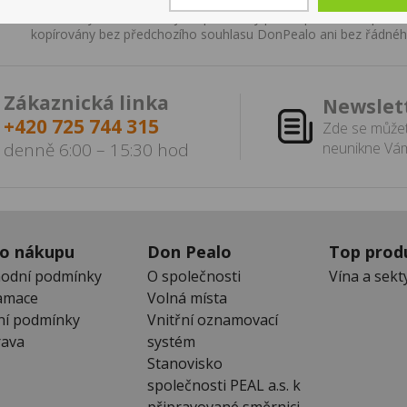
zákona. Tyto informace jsou podávány pouze pro osobní použit
kopírovány bez předchozího souhlasu DonPealo ani bez řádnéh
Zákaznická linka
Newslet
+420 725 744 315
Zde se můžet
denně 6:00 – 15:30 hod
neunikne Vám
 o nákupu
Don Pealo
Top prod
odní podmínky
O společnosti
Vína a sekt
amace
Volná místa
ní podmínky
Vnitřní oznamovací
ava
systém
Stanovisko
společnosti PEAL a.s. k
připravované směrnici