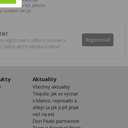
í a nemohou být jakkoliv
o uvedení zdroje.
ter
Registrovat
e registrovat k odběru novinek a
 žádná akční nabídka a sleva!
ukty
Aktuality
y
Všechny aktuality
Tequila: jak se vyznat
v blanco, reposado a
añejo (a jak ji pít jinak
než na ex)
Don Pealo partnerem
Prague Baseball Week