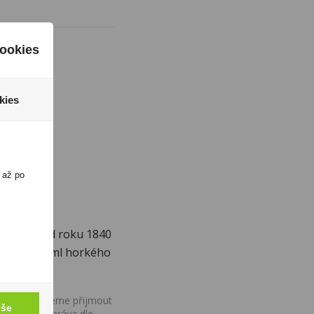
ookies
kies
 až po
yrábí už od roku 1840
ku ve 250 ml horkého
jte.
ovány, nemůžeme přijmout
vše
iv na Vaše práva dle