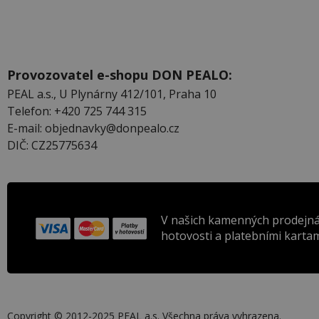
Provozovatel e-shopu DON PEALO:
PEAL a.s., U Plynárny 412/101, Praha 10
Telefon: +420 725 744 315
E-mail: objednavky@donpealo.cz
DIČ: CZ25775634
V našich kamenných prodejná
hotovosti a platebními kartam
Copyright © 2012-2025 PEAL a.s. Všechna práva vyhrazena.