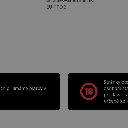
EU TPD 3
Stránky ob
ch přijímáme platby v
osobám sta
i.
prodávat t
určené ke k