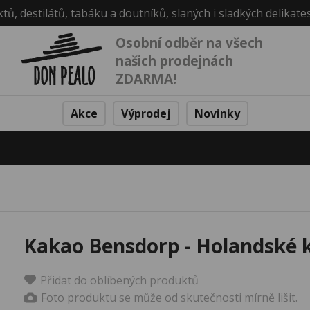
ktů, destilátů, tabáku a doutníků, slaných i sladkých delikate
Osobní odběr na všech
našich prodejnách
ZDARMA!
Akce
Výprodej
Novinky
Kakao Bensdorp - Holandské 
Přidat do oblíbených produktů
Foto produktu se může od skutečnosti mírně lišit.