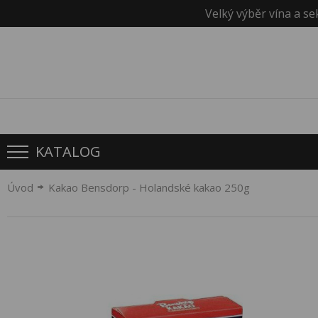
Velký výběr vína a se
KATALOG
Úvod
Kakao Bensdorp - Holandské kakao 250g