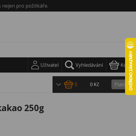
s nejen pro požitkáře.
Uživatel
Vyhledávání
Košík
0
0 Kč
Platit
kakao 250g