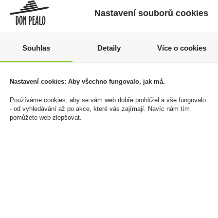
Nastavení souborů cookies
Souhlas
Detaily
Více o cookies
Nastavení cookies: Aby všechno fungovalo, jak má.
Čokoláda Baileys 90g
Gin Mom 0,7l 39,5%
Originál
Používáme cookies, aby se vám web dobře prohlížel a vše fungovalo
549 Kč
- od vyhledávání až po akce, které vás zajímají. Navíc nám tím
79 Kč
pomůžete web zlepšovat.
Cena za:
1 ks
Skladem:
5 - 50 ks
Cena za:
1 ks
Skladem:
5 - 50 ks