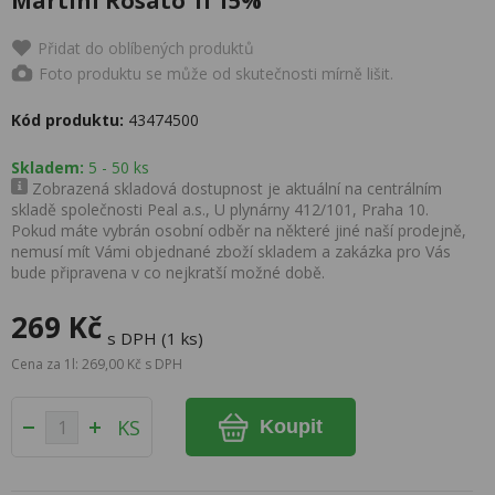
Martini Rosato 1l 15%
Přidat do oblíbených produktů
Foto produktu se může od skutečnosti mírně lišit.
Kód produktu:
43474500
Skladem:
5 - 50 ks
Zobrazená skladová dostupnost je aktuální na centrálním
skladě společnosti Peal a.s., U plynárny 412/101, Praha 10.
Pokud máte vybrán osobní odběr na některé jiné naší prodejně,
nemusí mít Vámi objednané zboží skladem a zakázka pro Vás
bude připravena v co nejkratší možné době.
269 Kč
s DPH (1 ks)
Cena za 1l: 269,00 Kč s DPH
KS
Koupit