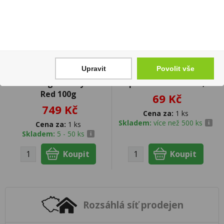
Upravit
Povolit vše
Tabák cigaretový RGD
Inspiro Muscat rosé 0,75
Red 100g
69 Kč
749 Kč
Cena za:
1 ks
Skladem:
více než 500 ks
Cena za:
1 ks
Skladem:
5 - 50 ks
Rozsáhlá síť prodejen