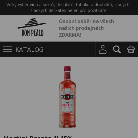
Velký výběr vína a sektů, destilátů, tabáku a doutníků, slaných i
sladkých delikates nejen pro požitkáře.
Osobní odběr na všech
našich prodejnách
ZDARMA!
KATALOG