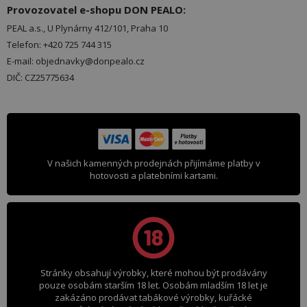
Provozovatel e-shopu DON PEALO:
PEAL a.s., U Plynárny 412/101, Praha 10
Telefon: +420 725 744 315
E-mail: objednavky@donpealo.cz
DIČ: CZ25775634
V našich kamenných prodejnách přijímáme platby v
hotovosti a platebními kartami.
Stránky obsahují výrobky, které mohou být prodávány
pouze osobám starším 18 let. Osobám mladším 18 let je
zakázáno prodávat tabákové výrobky, kuřácké