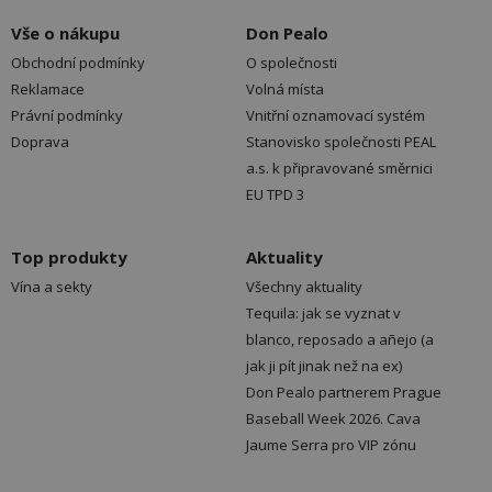
Vše o nákupu
Don Pealo
Obchodní podmínky
O společnosti
Reklamace
Volná místa
Právní podmínky
Vnitřní oznamovací systém
Doprava
Stanovisko společnosti PEAL
a.s. k připravované směrnici
EU TPD 3
Top produkty
Aktuality
Vína a sekty
Všechny aktuality
Tequila: jak se vyznat v
blanco, reposado a añejo (a
jak ji pít jinak než na ex)
Don Pealo partnerem Prague
Baseball Week 2026. Cava
Jaume Serra pro VIP zónu