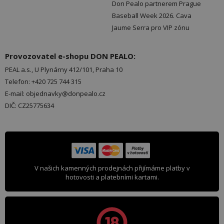
Don Pealo partnerem Prague
Baseball Week 2026. Cava
Jaume Serra pro VIP zónu
Provozovatel e-shopu DON PEALO:
PEAL a.s., U Plynárny 412/101, Praha 10
Telefon: +420 725 744 315
E-mail: objednavky@donpealo.cz
DIČ: CZ25775634
V našich kamenných prodejnách přijímáme platby v
hotovosti a platebními kartami.