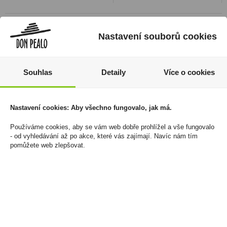
Nastavení souborů cookies
Souhlas
Detaily
Více o cookies
Nastavení cookies: Aby všechno fungovalo, jak má.
Používáme cookies, aby se vám web dobře prohlížel a vše fungovalo
Cava Jaume Serra Brut
Liquid SilverCig 10ml
- od vyhledávání až po akce, které vás zajímají. Navíc nám tím
1,5l Magnum
Watermelon 12mg/ml
pomůžete web zlepšovat.
399 Kč
150 Kč
Cena za:
1 ks
Cena za:
1 ks
Skladem:
100 - 500 ks
Skladem:
více než 500 ks