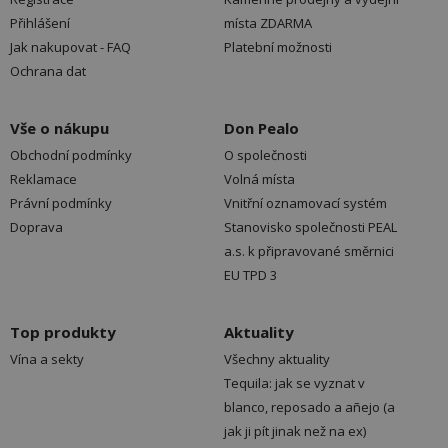
Přihlášení
místa ZDARMA
Jak nakupovat - FAQ
Platební možnosti
Ochrana dat
Vše o nákupu
Don Pealo
Obchodní podmínky
O společnosti
Reklamace
Volná místa
Právní podmínky
Vnitřní oznamovací systém
Doprava
Stanovisko společnosti PEAL
a.s. k připravované směrnici
EU TPD 3
Top produkty
Aktuality
Vína a sekty
Všechny aktuality
Tequila: jak se vyznat v
blanco, reposado a añejo (a
jak ji pít jinak než na ex)