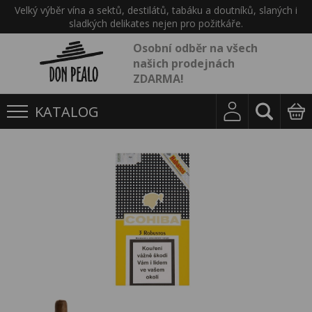
Velký výběr vína a sektů, destilátů, tabáku a doutníků, slaných i
sladkých delikates nejen pro požitkáře.
Osobní odběr na všech
našich prodejnách
ZDARMA!
KATALOG