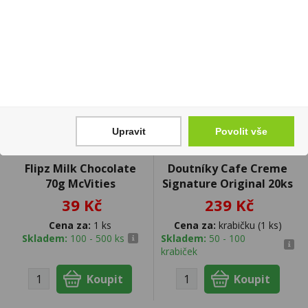
novinka
Upravit
Povolit vše
Flipz Milk Chocolate
Doutníky Cafe Creme
70g McVities
Signature Original 20ks
39 Kč
239 Kč
Cena za:
1 ks
Cena za:
krabičku (1 ks)
Skladem:
100 - 500 ks
Skladem:
50 - 100
krabiček