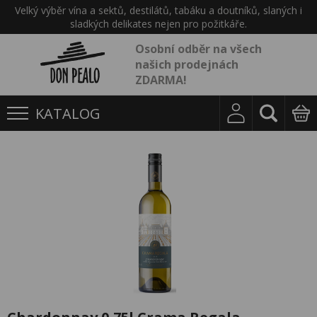
Velký výběr vína a sektů, destilátů, tabáku a doutníků, slaných i
sladkých delikates nejen pro požitkáře.
Osobní odběr na všech
našich prodejnách
ZDARMA!
KATALOG