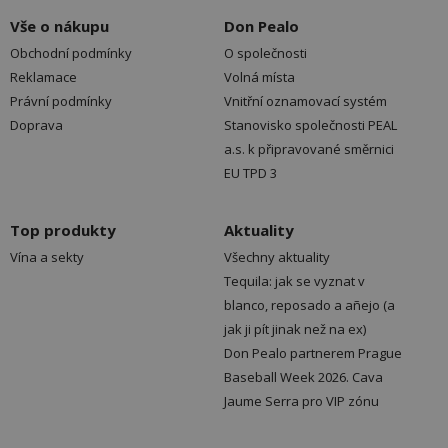
Vše o nákupu
Don Pealo
Obchodní podmínky
O společnosti
Reklamace
Volná místa
Právní podmínky
Vnitřní oznamovací systém
Doprava
Stanovisko společnosti PEAL
a.s. k připravované směrnici
EU TPD 3
Top produkty
Aktuality
Vína a sekty
Všechny aktuality
Tequila: jak se vyznat v
blanco, reposado a añejo (a
jak ji pít jinak než na ex)
Don Pealo partnerem Prague
Baseball Week 2026. Cava
Jaume Serra pro VIP zónu