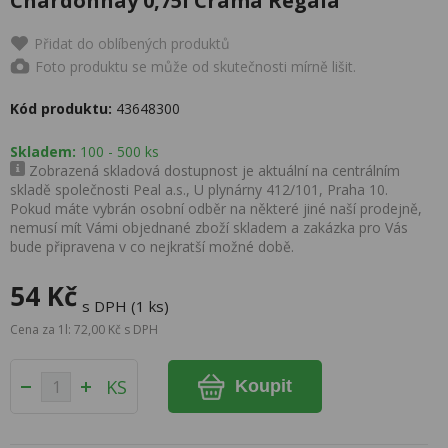
Chardonnay 0,75l Crama Regala
Přidat do oblíbených produktů
Foto produktu se může od skutečnosti mírně lišit.
Kód produktu:
43648300
Skladem:
100 - 500 ks
Zobrazená skladová dostupnost je aktuální na centrálním
skladě společnosti Peal a.s., U plynárny 412/101, Praha 10.
Pokud máte vybrán osobní odběr na některé jiné naší prodejně,
nemusí mít Vámi objednané zboží skladem a zakázka pro Vás
bude připravena v co nejkratší možné době.
54 Kč
s DPH (1 ks)
Cena za 1l: 72,00 Kč s DPH
KS
Koupit