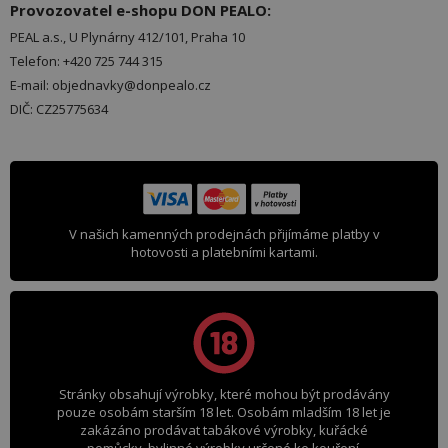
Provozovatel e-shopu DON PEALO:
PEAL a.s., U Plynárny 412/101, Praha 10
Telefon: +420 725 744 315
E-mail: objednavky@donpealo.cz
DIČ: CZ25775634
V našich kamenných prodejnách přijímáme platby v
hotovosti a platebními kartami.
Stránky obsahují výrobky, které mohou být prodávány
pouze osobám starším 18 let. Osobám mladším 18 let je
zakázáno prodávat tabákové výrobky, kuřácké