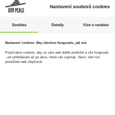
Nastavení souborů cookies
Souhlas
Detaily
Více o cookies
Doutníky Romeo y
Prosecco DOC Brut 0,75l
Nastavení cookies: Aby všechno fungovalo, jak má.
Julieta No.1 Tubos
Teresa Rizzi
8 299 Kč
149 Kč
Používáme cookies, aby se vám web dobře prohlížel a vše fungovalo
- od vyhledávání až po akce, které vás zajímají. Navíc nám tím
Cena za:
krabičku (25 ks)
Cena za:
1 ks
pomůžete web zlepšovat.
Skladem:
do 5 krabiček
Skladem:
více než 500 ks
novinka