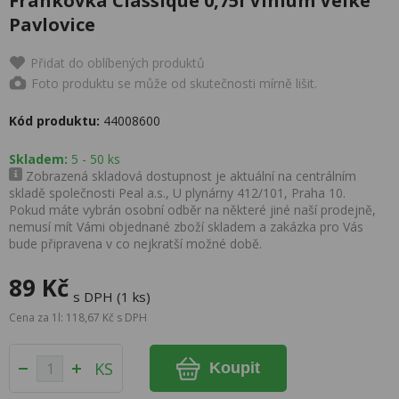
Frankovka Classique 0,75l Vinium Velké
Pavlovice
Přidat do oblíbených produktů
Foto produktu se může od skutečnosti mírně lišit.
Kód produktu:
44008600
Skladem:
5 - 50 ks
Zobrazená skladová dostupnost je aktuální na centrálním
skladě společnosti Peal a.s., U plynárny 412/101, Praha 10.
Pokud máte vybrán osobní odběr na některé jiné naší prodejně,
nemusí mít Vámi objednané zboží skladem a zakázka pro Vás
bude připravena v co nejkratší možné době.
89 Kč
s DPH (1 ks)
Cena za 1l: 118,67 Kč s DPH
KS
Koupit