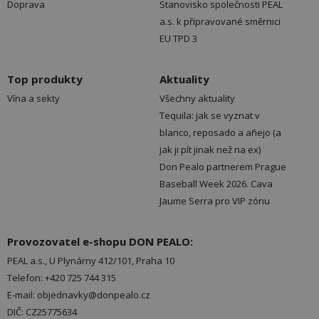
Doprava
Stanovisko společnosti PEAL
a.s. k připravované směrnici
EU TPD 3
Top produkty
Aktuality
Vína a sekty
Všechny aktuality
Tequila: jak se vyznat v
blanco, reposado a añejo (a
jak ji pít jinak než na ex)
Don Pealo partnerem Prague
Baseball Week 2026. Cava
Jaume Serra pro VIP zónu
Provozovatel e-shopu DON PEALO:
PEAL a.s., U Plynárny 412/101, Praha 10
Telefon: +420 725 744 315
E-mail: objednavky@donpealo.cz
DIČ: CZ25775634