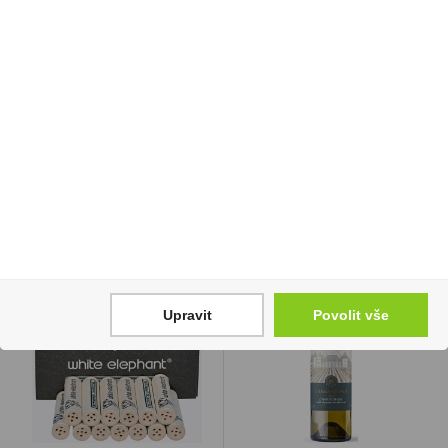
Doutníky El Guajiro
Cointreau 1l 40%
Brevas
659 Kč
589 Kč
899 Kč
Cena za:
1 ks
Skladem:
5 - 50 ks
Cena za:
krabičku (25 ks)
Skladem:
do 5 krabiček
Upravit
Povolit vše