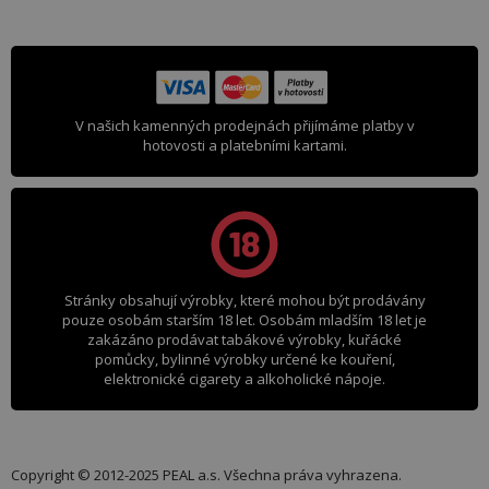
V našich kamenných prodejnách přijímáme platby v
hotovosti a platebními kartami.
Stránky obsahují výrobky, které mohou být prodávány
pouze osobám starším 18 let. Osobám mladším 18 let je
zakázáno prodávat tabákové výrobky, kuřácké
pomůcky, bylinné výrobky určené ke kouření,
elektronické cigarety a alkoholické nápoje.
Copyright © 2012-2025 PEAL a.s. Všechna práva vyhrazena.