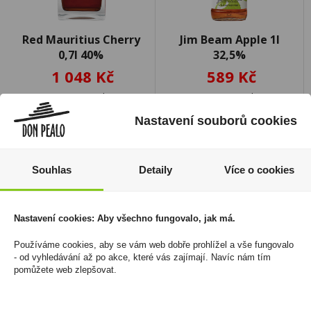
Red Mauritius Cherry
Jim Beam Apple 1l
0,7l 40%
32,5%
1 048 Kč
589 Kč
Cena za:
1 ks
Cena za:
1 ks
Skladem:
5 - 50 ks
Skladem:
5 - 50 ks
Nastavení souborů cookies
Souhlas
Detaily
Více o cookies
sleva -11%
Nastavení cookies: Aby všechno fungovalo, jak má.
Používáme cookies, aby se vám web dobře prohlížel a vše fungovalo
- od vyhledávání až po akce, které vás zajímají. Navíc nám tím
pomůžete web zlepšovat.