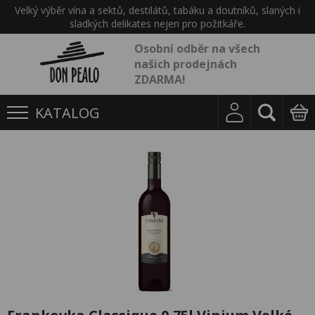
Velký výběr vína a sektů, destilátů, tabáku a doutníků, slaných i
sladkých delikates nejen pro požitkáře.
Osobní odběr na všech
našich prodejnách
ZDARMA!
KATALOG