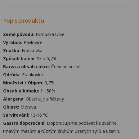
Popis produktu
Země původu:
Evropská Unie
Výrobce:
Pavlovice
Značka:
Frankovka
Způsob balení:
Sklo 0,75l
Barva a obsah cukru:
Červené suché
Odrůda:
Frankovka
Množství / Objem:
0,75l
Obsah alkoholu:
11,50%
Alergeny:
Obsahuje siřičitany
Oblast:
Morava
Servírování:
13-16 °C
Gastro doporučení:
Doporučujeme podávat ke zvěřině,
tmavým masům a různým druhům uzených sýrů a uzenin.