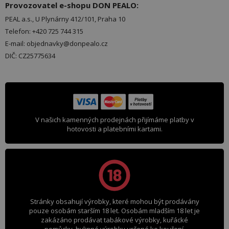
Provozovatel e-shopu DON PEALO:
PEAL a.s., U Plynárny 412/101, Praha 10
Telefon: +420 725 744 315
E-mail: objednavky@donpealo.cz
DIČ: CZ25775634
V našich kamenných prodejnách přijímáme platby v
hotovosti a platebními kartami.
Stránky obsahují výrobky, které mohou být prodávány
pouze osobám starším 18 let. Osobám mladším 18 let je
zakázáno prodávat tabákové výrobky, kuřácké