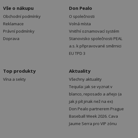
Vše o nákupu
Don Pealo
Obchodní podmínky
O společnosti
Reklamace
Volná místa
Právní podmínky
Vnitřní oznamovací systém
Doprava
Stanovisko společnosti PEAL
a.s. k připravované směrnici
EU TPD 3
Top produkty
Aktuality
Vína a sekty
Všechny aktuality
Tequila: jak se vyznat v
blanco, reposado a añejo (a
jak ji pít jinak než na ex)
Don Pealo partnerem Prague
Baseball Week 2026. Cava
Jaume Serra pro VIP zónu