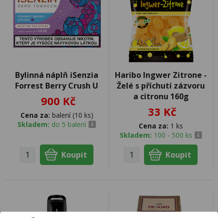
Bylinná náplň iSenzia
Haribo Ingwer Zitrone -
Forrest Berry Crush U
Želé s příchutí zázvoru
a citronu 160g
900 Kč
33 Kč
Cena za:
balení (10 ks)
Skladem:
do 5 balení
Cena za:
1 ks
Skladem:
100 - 500 ks