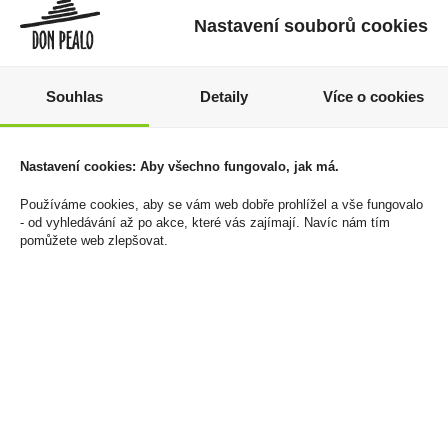
Nastavení souborů cookies
Souhlas
Detaily
Více o cookies
Zařízení Ploom Aura Jet
Doutníky Te Amo World
Nastavení cookies: Aby všechno fungovalo, jak má.
Black
Selection Series
Robusto Hondura 54x5
890 Kč
Používáme cookies, aby se vám web dobře prohlížel a vše fungovalo
- od vyhledávání až po akce, které vás zajímají. Navíc nám tím
1 399 Kč
Cena za:
1 ks
pomůžete web zlepšovat.
Skladem:
5 - 50 ks
Cena za:
krabičku (15 ks)
Skladem:
5 - 50 krabiček