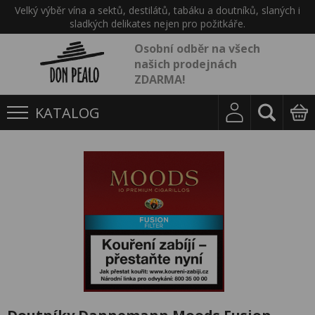
Velký výběr vína a sektů, destilátů, tabáku a doutníků, slaných i
sladkých delikates nejen pro požitkáře.
Osobní odběr na všech
našich prodejnách
ZDARMA!
KATALOG