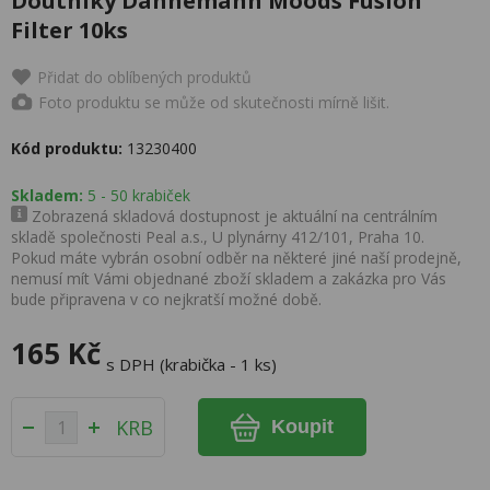
Doutníky Dannemann Moods Fusion
Filter 10ks
Přidat do oblíbených produktů
Foto produktu se může od skutečnosti mírně lišit.
Kód produktu:
13230400
Skladem:
5 - 50 krabiček
Zobrazená skladová dostupnost je aktuální na centrálním
skladě společnosti Peal a.s., U plynárny 412/101, Praha 10.
Pokud máte vybrán osobní odběr na některé jiné naší prodejně,
nemusí mít Vámi objednané zboží skladem a zakázka pro Vás
bude připravena v co nejkratší možné době.
165 Kč
s DPH (krabička - 1 ks)
KRB
Koupit