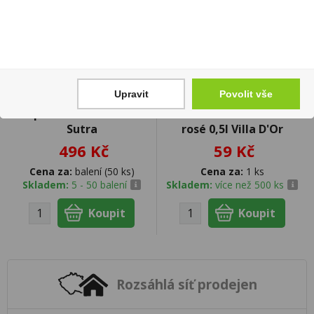
Upravit
Povolit vše
Zapalovač PROF Kama
Muscat Moldovenesc
Sutra
rosé 0,5l Villa D'Or
496 Kč
59 Kč
Cena za:
balení (50 ks)
Cena za:
1 ks
Skladem:
5 - 50 balení
Skladem:
více než 500 ks
Rozsáhlá síť prodejen