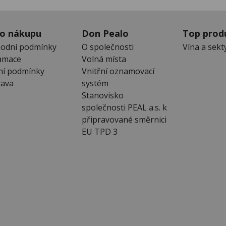
 o nákupu
Don Pealo
Top prod
odní podmínky
O společnosti
Vína a sekt
amace
Volná místa
ní podmínky
Vnitřní oznamovací
ava
systém
Stanovisko
společnosti PEAL a.s. k
připravované směrnici
EU TPD 3