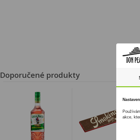
Doporučené produkty
Nastaven
Používáme
akce, kte