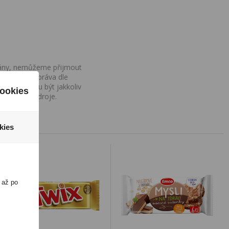
ovány, nemůžeme přijmout
iv na Vaše práva dle
í a nemohou být jakkoliv
ookies
o uvedení zdroje.
kies
 až po