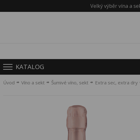
Velký výběr vína a se
KATALOG
Úvod
Víno a sekt
Šumivé víno, sekt
Extra sec, extra dry