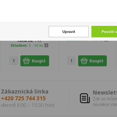
Liquid Syx Nic Salt
Cigaretové filtry
10ml Raspberry
Vážka 8x22mm 333ks
Lemon 10mg/ml
81 Kč
260 Kč
Upravit
Povolit 
Cena za:
1 ks
Skladem:
50 - 100 ks
Cena za:
1 ks
Skladem:
5 - 50 ks
Zákaznická linka
Newslet
+420 725 744 315
Zde se můžet
denně 6:00 – 15:30 hod
neunikne Vám