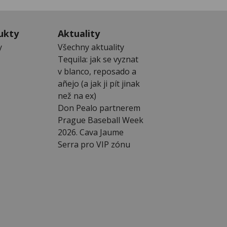
ukty
Aktuality
y
Všechny aktuality
Tequila: jak se vyznat
v blanco, reposado a
añejo (a jak ji pít jinak
než na ex)
Don Pealo partnerem
Prague Baseball Week
2026. Cava Jaume
Serra pro VIP zónu