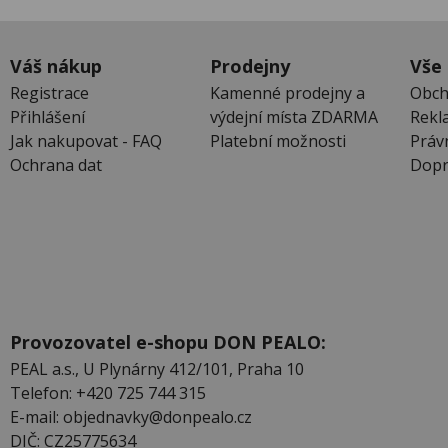
Váš nákup
Prodejny
Vše
Registrace
Kamenné prodejny a
Obch
Přihlášení
výdejní místa ZDARMA
Rekl
Jak nakupovat - FAQ
Platební možnosti
Práv
Ochrana dat
Dopr
Provozovatel e-shopu DON PEALO:
PEAL a.s., U Plynárny 412/101, Praha 10
Telefon: +420 725 744 315
E-mail: objednavky@donpealo.cz
DIČ: CZ25775634