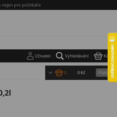
s nejen pro požitkáře.
Uživatel
Vyhledávání
Košík
0
0 Kč
Platit
,2l