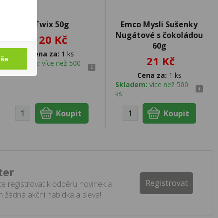
Twix 50g
Emco Mysli Sušenky
Nugátové s čokoládou
20 Kč
60g
Cena za:
1 ks
21 Kč
vše
Skladem:
více než 500
ks
Cena za:
1 ks
Skladem:
více než 500
ks
ter
Registrovat
e registrovat k odběru novinek a
 žádná akční nabídka a sleva!