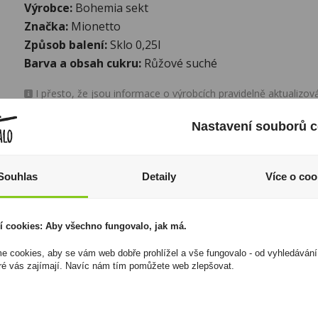
Výrobce:
Bohemia sekt
Značka:
Mionetto
Způsob balení:
Sklo 0,25l
Barva a obsah cukru:
Růžové suché
I přesto, že jsou informace o výrobcích pravidelně aktualiz
odpovědnost za jakékoliv nesprávné informace. To však nemá vl
zákona. Tyto informace jsou podávány pouze pro osobní použit
Nastavení souborů c
kopírovány bez předchozího souhlasu DonPealo ani bez řádnéh
Souhlas
Detaily
Více o coo
í cookies: Aby všechno fungovalo, jak má.
 cookies, aby se vám web dobře prohlížel a vše fungovalo - od vyhledávání
ré vás zajímají. Navíc nám tím pomůžete web zlepšovat.