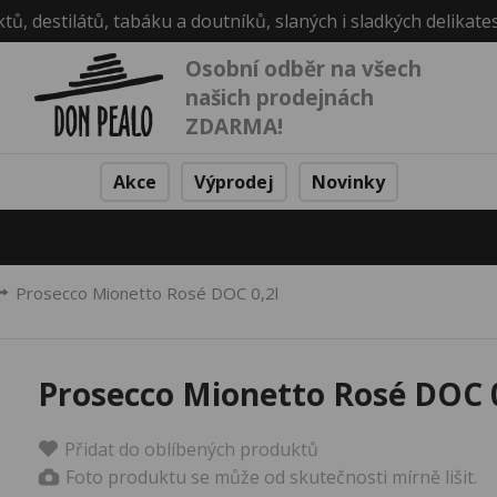
ktů, destilátů, tabáku a doutníků, slaných i sladkých delikate
Osobní odběr na všech
našich prodejnách
ZDARMA!
Akce
Výprodej
Novinky
Prosecco Mionetto Rosé DOC 0,2l
Prosecco Mionetto Rosé DOC 0
Přidat do oblíbených produktů
Foto produktu se může od skutečnosti mírně lišit.