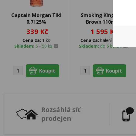
Captain Morgan Tiki
Smoking King Size
0,7l 25%
Brown 110mm
339 Kč
1 595 Kč
Cena za:
1 ks
Cena za:
balení (50 ks)
Skladem:
5 - 50 ks
Skladem:
do 5 balení
Rozsáhlá síť
prodejen