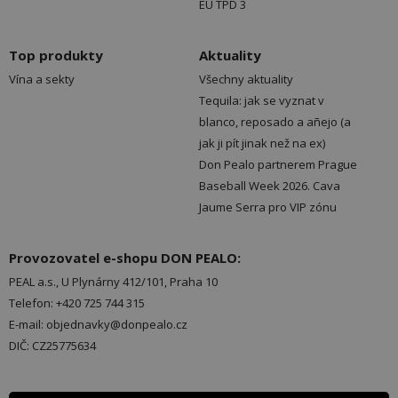
EU TPD 3
Top produkty
Aktuality
Vína a sekty
Všechny aktuality
Tequila: jak se vyznat v
blanco, reposado a añejo (a
jak ji pít jinak než na ex)
Don Pealo partnerem Prague
Baseball Week 2026. Cava
Jaume Serra pro VIP zónu
Provozovatel e-shopu DON PEALO:
PEAL a.s., U Plynárny 412/101, Praha 10
Telefon: +420 725 744 315
E-mail: objednavky@donpealo.cz
DIČ: CZ25775634