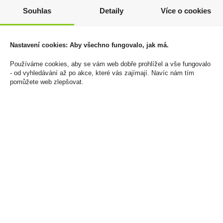
Pablo Mini Ice Cold
Káva Nescafé Gold 200g
Souhlas
Detaily
Více o cookies
8mg/sáček
239 Kč
143 Kč
Cena za:
1 ks
Skladem:
5 - 50 ks
Nastavení cookies: Aby všechno fungovalo, jak má.
Cena za:
1 ks
Skladem:
100 - 500 ks
Používáme cookies, aby se vám web dobře prohlížel a vše fungovalo
- od vyhledávání až po akce, které vás zajímají. Navíc nám tím
pomůžete web zlepšovat.
Prosecco Frizzante DOC
Tabáková náplň iD