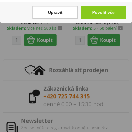
0,75l Tallero Treviso
Warm Amber Tobacco U
129 Kč
900 Kč
Upravit
Povolit vše
Cena za:
1 ks
Cena za:
balení (10 ks)
Skladem:
více než 500 ks
Skladem:
5 - 50 balení
Rozsáhlá síť prodejen
Zákaznická linka
+420 725 744 315
denně 6:00 – 15:30 hod
Newsletter
Zde se můžete registrovat k odběru novinek a