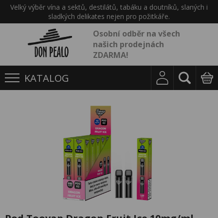
Velký výběr vína a sektů, destilátů, tabáku a doutníků, slaných i
sladkých delikates nejen pro požitkáře.
Osobní odběr na všech
našich prodejnách
ZDARMA!
KATALOG