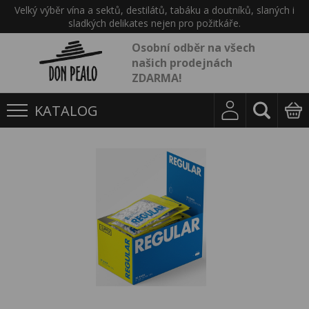
Velký výběr vína a sektů, destilátů, tabáku a doutníků, slaných i
sladkých delikates nejen pro požitkáře.
Osobní odběr na všech
našich prodejnách
ZDARMA!
KATALOG