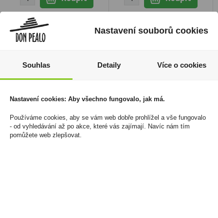
Nastavení souborů cookies
Souhlas
Detaily
Více o cookies
Nastavení cookies: Aby všechno fungovalo, jak má.
Používáme cookies, aby se vám web dobře prohlížel a vše fungovalo
- od vyhledávání až po akce, které vás zajímají. Navíc nám tím
pomůžete web zlepšovat.
Barkleys Ginger 50g
Hruškovice Williams
Budík 0,7l 42% R.Jelínek
35 Kč
419 Kč
Cena za:
1 ks
Skladem:
více než 500 ks
Cena za:
1 ks
Skladem:
100 - 500 ks