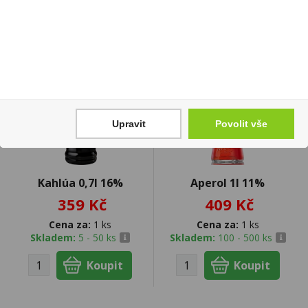
Upravit
Povolit vše
Kahlúa 0,7l 16%
Aperol 1l 11%
359 Kč
409 Kč
Cena za:
1 ks
Cena za:
1 ks
Skladem:
5 - 50 ks
Skladem:
100 - 500 ks