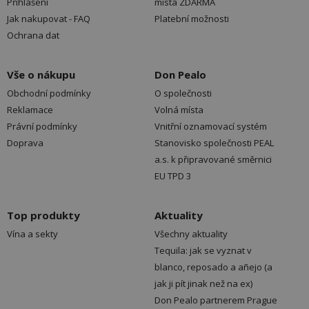
Přihlášení
místa ZDARMA
Jak nakupovat - FAQ
Platební možnosti
Ochrana dat
Vše o nákupu
Don Pealo
Obchodní podmínky
O společnosti
Reklamace
Volná místa
Právní podmínky
Vnitřní oznamovací systém
Doprava
Stanovisko společnosti PEAL
a.s. k připravované směrnici
EU TPD 3
Top produkty
Aktuality
Vína a sekty
Všechny aktuality
Tequila: jak se vyznat v
blanco, reposado a añejo (a
jak ji pít jinak než na ex)
Don Pealo partnerem Prague