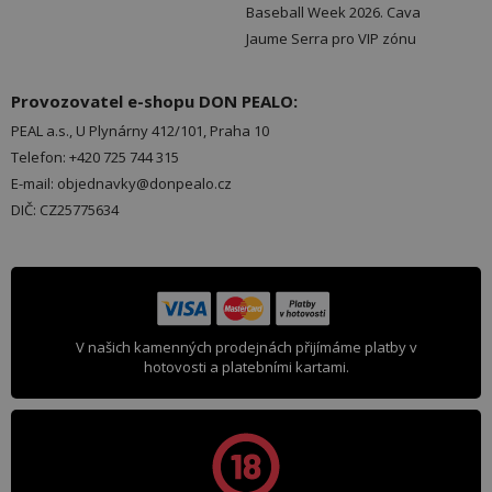
Baseball Week 2026. Cava
Jaume Serra pro VIP zónu
Provozovatel e-shopu DON PEALO:
PEAL a.s., U Plynárny 412/101, Praha 10
Telefon: +420 725 744 315
E-mail: objednavky@donpealo.cz
DIČ: CZ25775634
V našich kamenných prodejnách přijímáme platby v
hotovosti a platebními kartami.