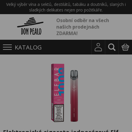
Velký výběr vína a sektů, destilátů, tabáku a doutníků, slaných i
sladkých delikates nejen pro požitkáře.
Osobní odběr na všech
našich prodejnách
ZDARMA!
KATALOG