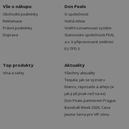
Vše o nákupu
Don Pealo
Obchodní podmínky
O společnosti
Reklamace
Volná místa
Právní podmínky
Vnitřní oznamovací systém
Doprava
Stanovisko společnosti PEAL
a.s. k připravované směrnici
EU TPD 3
Top produkty
Aktuality
Vína a sekty
Všechny aktuality
Tequila: jak se vyznat v
blanco, reposado a añejo (a
jak ji pít jinak než na ex)
Don Pealo partnerem Prague
Baseball Week 2026. Cava
Jaume Serra pro VIP zónu