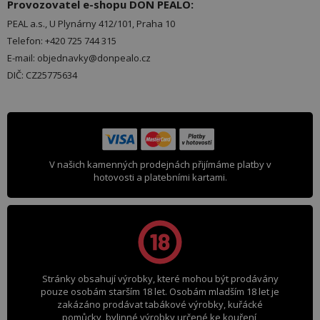
Provozovatel e-shopu DON PEALO:
PEAL a.s., U Plynárny 412/101, Praha 10
Telefon: +420 725 744 315
E-mail: objednavky@donpealo.cz
DIČ: CZ25775634
V našich kamenných prodejnách přijímáme platby v
hotovosti a platebními kartami.
Stránky obsahují výrobky, které mohou být prodávány
pouze osobám starším 18 let. Osobám mladším 18 let je
zakázáno prodávat tabákové výrobky, kuřácké
pomůcky, bylinné výrobky určené ke kouření,