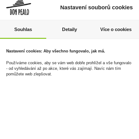
Nastavení souborů cookies
Souhlas
Detaily
Více o cookies
Elektronická cigareta
La Cruz Spiced 1l 35%
jednorázová Elf Bar 600
399 Kč
Blue Razz Citrus
Nastavení cookies: Aby všechno fungovalo, jak má.
Cena za:
1 ks
20mg/ml
Skladem:
5 - 50 ks
195 Kč
Používáme cookies, aby se vám web dobře prohlížel a vše fungovalo
- od vyhledávání až po akce, které vás zajímají. Navíc nám tím
Cena za:
1 ks
pomůžete web zlepšovat.
Skladem:
více než 500 ks