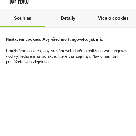
Souhlas
Detaily
Více o cookies
Zapalovač Clipper
Liquid SilverCig 10ml
CKJ11RH Wonderland
Ice Vape 6mg/ml
806 Kč
150 Kč
Nastavení cookies: Aby všechno fungovalo, jak má.
Cena za:
balení (24 ks)
Cena za:
1 ks
Používáme cookies, aby se vám web dobře prohlížel a vše fungovalo
Skladem:
100 - 500 balení
Skladem:
více než 500 ks
- od vyhledávání až po akce, které vás zajímají. Navíc nám tím
pomůžete web zlepšovat.