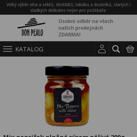
Velký výběr vína a sektů, destilátů, tabáku a doutníků, slaných i
sladkých delikates nejen pro požitkáře.
Osobní odběr na všech
našich prodejnách
ZDARMA!
KATALOG