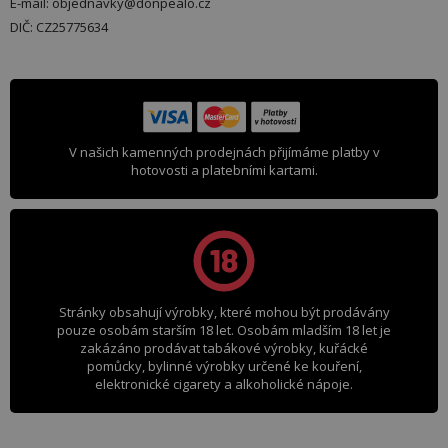
E-mail: objednavky@donpealo.cz
DIČ: CZ25775634
V našich kamenných prodejnách přijímáme platby v
hotovosti a platebními kartami.
Stránky obsahují výrobky, které mohou být prodávány
pouze osobám starším 18 let. Osobám mladším 18 let je
zakázáno prodávat tabákové výrobky, kuřácké
pomůcky, bylinné výrobky určené ke kouření,
elektronické cigarety a alkoholické nápoje.