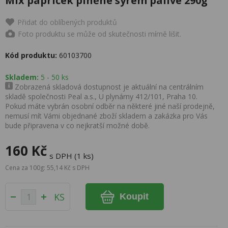
Mix papriček plněné sýrem pálivé 290g
Přidat do oblíbených produktů
Foto produktu se může od skutečnosti mírně lišit.
Kód produktu:
60103700
Skladem:
5 - 50 ks
Zobrazená skladová dostupnost je aktuální na centrálním
skladě společnosti Peal a.s., U plynárny 412/101, Praha 10.
Pokud máte vybrán osobní odběr na některé jiné naší prodejně,
nemusí mít Vámi objednané zboží skladem a zakázka pro Vás
bude připravena v co nejkratší možné době.
160 Kč
s DPH (1 ks)
Cena za 100g: 55,14 Kč s DPH
KS
Koupit