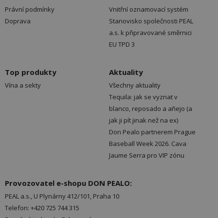
Právní podmínky
Vnitřní oznamovací systém
Doprava
Stanovisko společnosti PEAL
a.s. k připravované směrnici
EU TPD 3
Top produkty
Aktuality
Vína a sekty
Všechny aktuality
Tequila: jak se vyznat v
blanco, reposado a añejo (a
jak ji pít jinak než na ex)
Don Pealo partnerem Prague
Baseball Week 2026. Cava
Jaume Serra pro VIP zónu
Provozovatel e-shopu DON PEALO:
PEAL a.s., U Plynárny 412/101, Praha 10
Telefon: +420 725 744 315