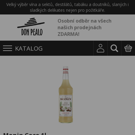
Velký výběr vína a sektů, destilátů, tabáku a doutníků, slaných i
sladkých delikates nejen pro požitkáře.
Osobní odběr na všech
našich prodejnách
ZDARMA!
KATALOG