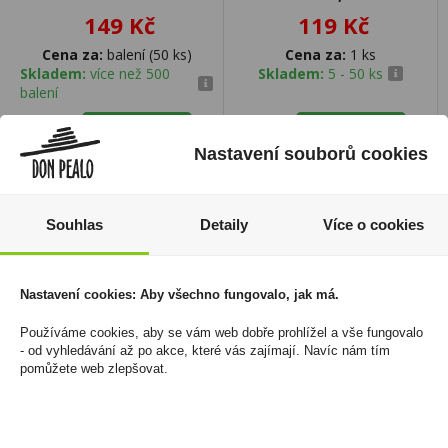
149 Kč
119 Kč
Cena za:
balení (50 ks)
Cena za:
1 ks
Skladem:
více než 500
Skladem:
5 - 50 ks
balení
Nastavení souborů cookies
Souhlas
Detaily
Více o cookies
Nastavení cookies: Aby všechno fungovalo, jak má.
Používáme cookies, aby se vám web dobře prohlížel a vše fungovalo
- od vyhledávání až po akce, které vás zajímají. Navíc nám tím
pomůžete web zlepšovat.
Emco Mysli Sušenky
Ron La Cruz 12YO 0,7l
Čokoládové 60g
40% (karton)