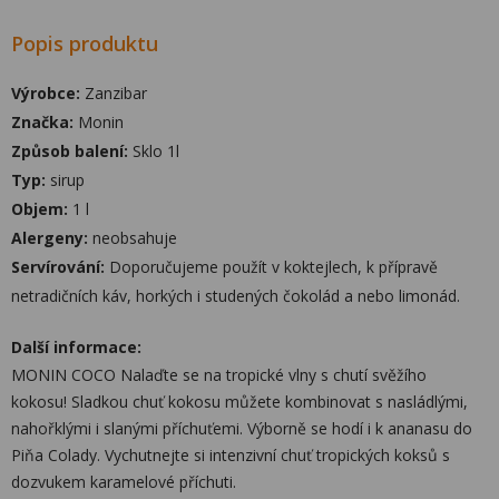
Popis produktu
Výrobce:
Zanzibar
Značka:
Monin
Způsob balení:
Sklo 1l
Typ:
sirup
Objem:
1 l
Alergeny:
neobsahuje
Servírování:
Doporučujeme použít v koktejlech, k přípravě
netradičních káv, horkých i studených čokolád a nebo limonád.
Další informace:
MONIN COCO Nalaďte se na tropické vlny s chutí svěžího
kokosu! Sladkou chuť kokosu můžete kombinovat s nasládlými,
nahořklými i slanými příchuťemi. Výborně se hodí i k ananasu do
Piňa Colady. Vychutnejte si intenzivní chuť tropických koksů s
dozvukem karamelové příchuti.