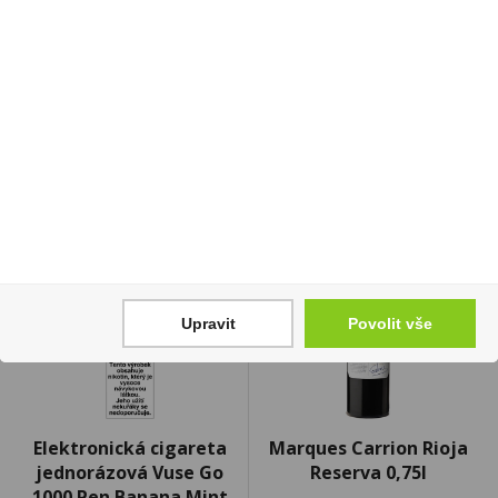
19 Kč
619 Kč
Cena za:
1 ks
Cena za:
1 ks
Skladem:
více než 500 ks
Skladem:
5 - 50 ks
Upravit
Povolit vše
Elektronická cigareta
Marques Carrion Rioja
jednorázová Vuse Go
Reserva 0,75l
1000 Pen Banana Mint