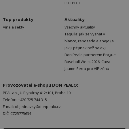
EU TPD 3
Top produkty
Aktuality
Vína a sekty
Všechny aktuality
Tequila: jak se vyznat v
blanco, reposado a añejo (a
jak ji pít jinak než na ex)
Don Pealo partnerem Prague
Baseball Week 2026. Cava
Jaume Serra pro VIP zónu
Provozovatel e-shopu DON PEALO:
PEAL a.s., U Plynárny 412/101, Praha 10
Telefon: +420 725 744 315
E-mail: objednavky@donpealo.cz
DIČ: CZ25775634