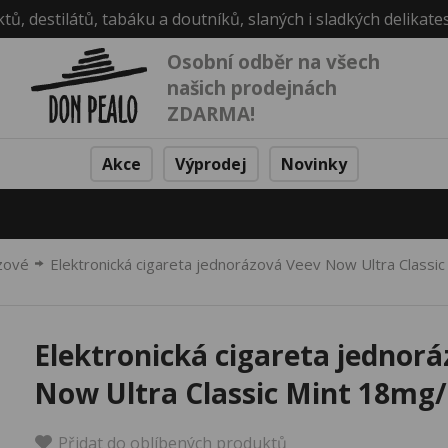
ktů, destilátů, tabáku a doutníků, slaných i sladkých delikate
Osobní odběr na všech
našich prodejnách
ZDARMA!
Akce
Výprodej
Novinky
zové
Elektronická cigareta jednorázová Veev Now Ultra Classi
Elektronická cigareta jednor
Now Ultra Classic Mint 18mg
Přidat do oblíbených produktů