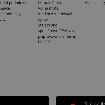
odní podmínky
O společnosti
Vína a sekt
amace
Volná místa
ní podmínky
Vnitřní oznamovací
ava
systém
Stanovisko
společnosti PEAL a.s. k
připravované směrnici
EU TPD 3
Stránky ob