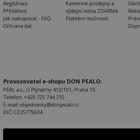
Registrace
Kamenné prodejny a
Obch
Přihlášení
výdejní místa ZDARMA
Rekl
Jak nakupovat - FAQ
Platební možnosti
Práv
Ochrana dat
Dopr
Provozovatel e-shopu DON PEALO:
PEAL a.s., U Plynárny 412/101, Praha 10
Telefon: +420 725 744 315
E-mail: objednavky@donpealo.cz
DIČ: CZ25775634