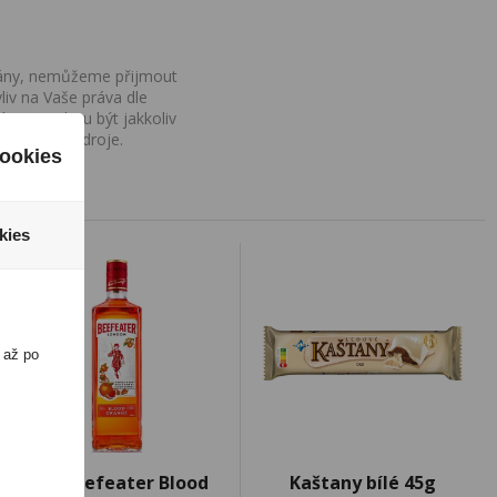
ovány, nemůžeme přijmout
iv na Vaše práva dle
í a nemohou být jakkoliv
o uvedení zdroje.
ookies
kies
 až po
Gin Beefeater Blood
Kaštany bílé 45g