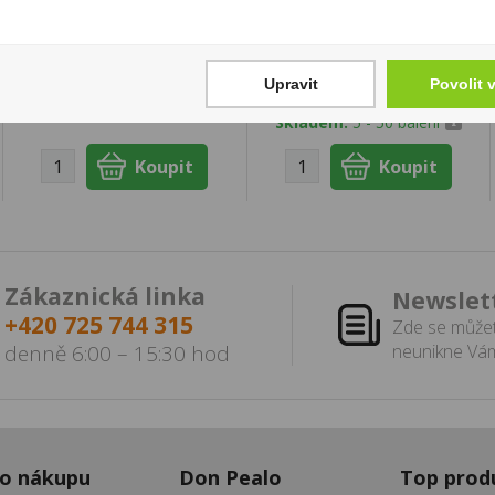
23YO 0,7l 40%
Lucky Strike ATF Ryo
30g
1 399 Kč
300 Kč
Cena za:
1 ks
Upravit
Povolit 
Skladem:
5 - 50 ks
Cena za:
1 ks
Skladem:
5 - 50 balení
Zákaznická linka
Newslet
+420 725 744 315
Zde se můžet
denně 6:00 – 15:30 hod
neunikne Vám
 o nákupu
Don Pealo
Top prod