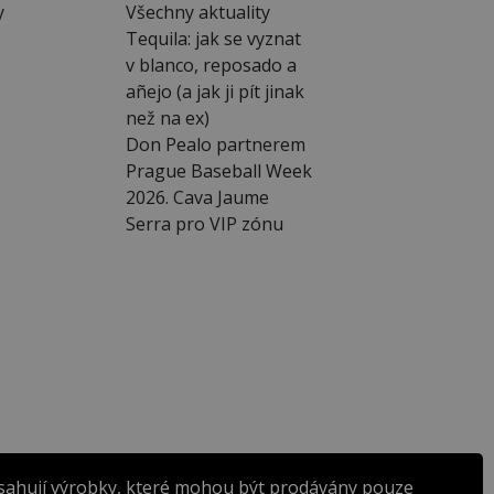
y
Všechny aktuality
Tequila: jak se vyznat
v blanco, reposado a
añejo (a jak ji pít jinak
než na ex)
Don Pealo partnerem
Prague Baseball Week
2026. Cava Jaume
Serra pro VIP zónu
sahují výrobky, které mohou být prodávány pouze