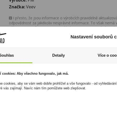
Značka:
Veev
I přesto, že jsou informace o výrobcích pravidelně aktualiz
odpovědnost za jakékoliv nesprávné informace. To však nemá vl
zákona. Tyto informace jsou podávány pouze pro osobní použit
kopírovány bez předchozího souhlasu DonPealo ani bez řádnéh
Nastavení souborů c
Souhlas
Detaily
Více o coo
akce
í cookies: Aby všechno fungovalo, jak má.
 cookies, aby se vám web dobře prohlížel a vše fungovalo - od vyhledávání
ré vás zajímají. Navíc nám tím pomůžete web zlepšovat.
Villa Rica Extra Anejo
Tabák cigaretový