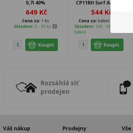
0,7l 40%
CP11RH Surf Animals
649 Kč
544 Kč
Cena za:
1 ks
Cena za:
balení (24 ks)
Skladem:
5 - 50 ks
Skladem:
100 - 500
balení
Rozsáhlá síť
prodejen
Váš nákup
Prodejny
Vše