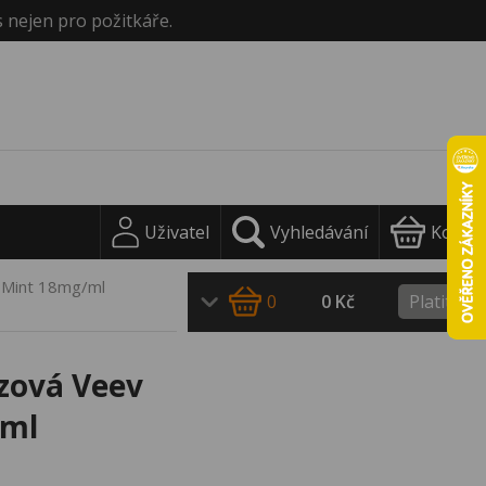
s nejen pro požitkáře.
Uživatel
Vyhledávání
Košík
c Mint 18mg/ml
0
0 Kč
Platit
ázová Veev
/ml