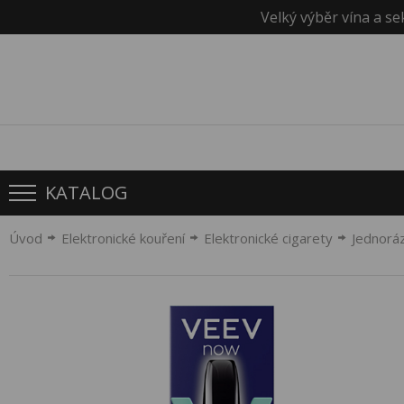
Velký výběr vína a se
KATALOG
Úvod
Elektronické kouření
Elektronické cigarety
Jednorá