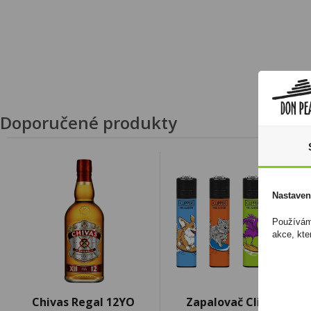
Doporučené produkty
Nastaven
Používáme
akce, kte
Chivas Regal 12YO
Zapalovač Clipper