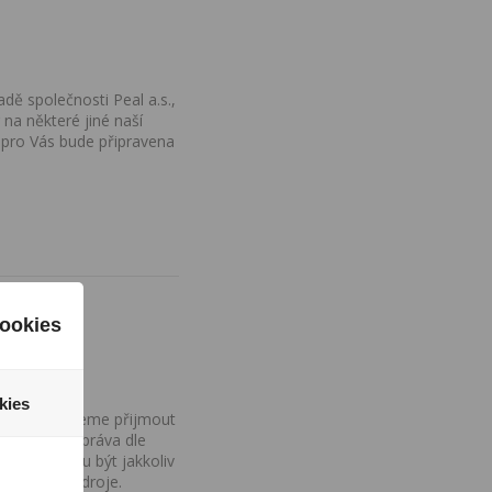
dě společnosti Peal a.s.,
na některé jiné naší
 pro Vás bude připravena
ookies
kies
ovány, nemůžeme přijmout
iv na Vaše práva dle
í a nemohou být jakkoliv
o uvedení zdroje.