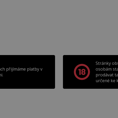
Stránky ob
ch přijímáme platby v
osobám sta
i.
prodávat t
určené ke k