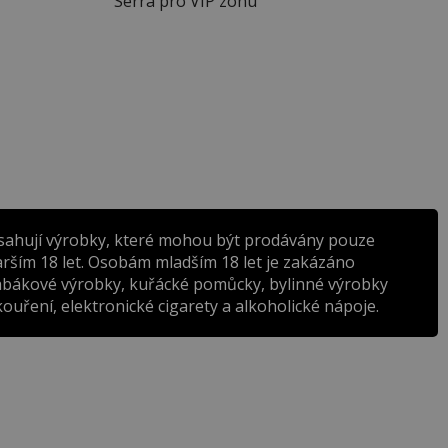
Serra pro VIP zónu
sahují výrobky, které mohou být prodávány pouze
rším 18 let. Osobám mladším 18 let je zakázáno
abákové výrobky, kuřácké pomůcky, bylinné výrobky
ouření, elektronické cigarety a alkoholické nápoje.