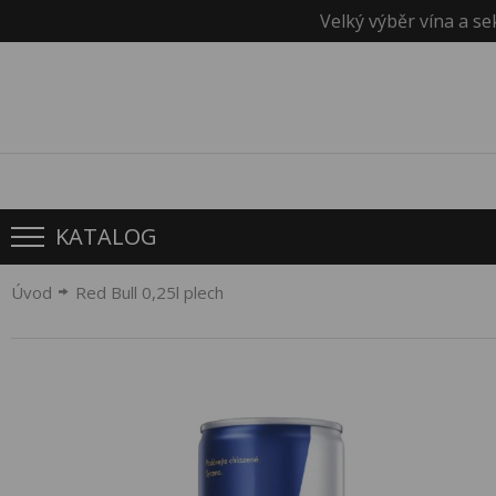
Velký výběr vína a se
KATALOG
Úvod
Red Bull 0,25l plech