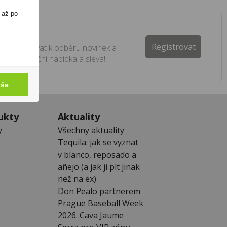
 až po
ter
Registrovat
e registrovat k odběru novinek a
 žádná akční nabídka a sleva!
vše
ukty
Aktuality
y
Všechny aktuality
Tequila: jak se vyznat
v blanco, reposado a
añejo (a jak ji pít jinak
než na ex)
Don Pealo partnerem
Prague Baseball Week
2026. Cava Jaume