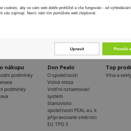
 cookies, aby se vám web dobře prohlížel a vše fungovalo - od vyhledávání
ré vás zajímají. Navíc nám tím pomůžete web zlepšovat.
Zákaznická linka
Newslet
+420 725 744 315
Zde se můžet
denně 6:00 – 15:30 hod
neunikne Vám
Upravit
Povolit 
 o nákupu
Don Pealo
Top prod
odní podmínky
O společnosti
Vína a sekt
amace
Volná místa
ní podmínky
Vnitřní oznamovací
ava
systém
Stanovisko
společnosti PEAL a.s. k
připravované směrnici
EU TPD 3