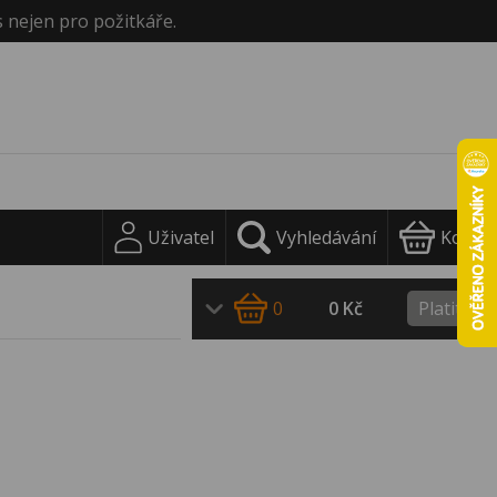
s nejen pro požitkáře.
Uživatel
Vyhledávání
Košík
0
0 Kč
Platit