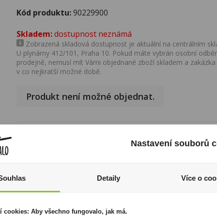
Kód produktu:
90229900
Skladem:
dostupnost neznámá
Zobrazená skladová dostupnost je aktuální na centrálním skla
U plynárny 412/101, Praha 10. Pokud máte vybrán osobní odběr 
prodejně, nemusí mít Vámi objednané zboží skladem a zakázka
v co nejkratší možné době.
Produkt není možné objednat.
Popis produktu
Nastavení souborů c
Způsob balení:
Plech 0,25l
Souhlas
Detaily
Více o coo
I přesto, že jsou informace o výrobcích pravidelně aktualiz
odpovědnost za jakékoliv nesprávné informace. To však nemá vl
zákona. Tyto informace jsou podávány pouze pro osobní použit
kopírovány bez předchozího souhlasu DonPealo ani bez řádnéh
í cookies: Aby všechno fungovalo, jak má.