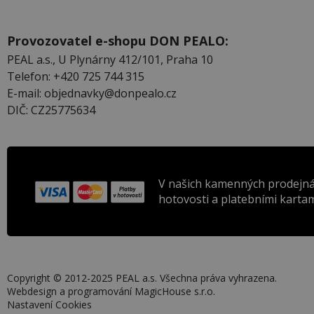
Provozovatel e-shopu DON PEALO:
PEAL a.s., U Plynárny 412/101, Praha 10
Telefon: +420 725 744 315
E-mail: objednavky@donpealo.cz
DIČ: CZ25775634
V našich kamenných prodejná
hotovosti a platebními kartam
Copyright © 2012-2025 PEAL a.s. Všechna práva vyhrazena.
Webdesign a programování
MagicHouse s.r.o.
Nastavení Cookies