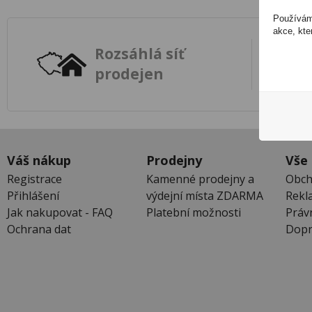
Používáme
akce, kte
Rozsáhlá síť
prodejen
Váš nákup
Prodejny
Vše
Registrace
Kamenné prodejny a
Obch
Přihlášení
výdejní místa ZDARMA
Rekl
Jak nakupovat - FAQ
Platební možnosti
Práv
Ochrana dat
Dopr