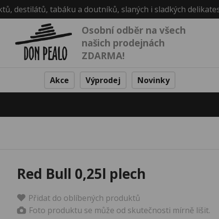
ktů, destilátů, tabáku a doutníků, slaných i sladkých delikate
Osobní odběr na všech
našich prodejnách
ZDARMA!
Akce
Výprodej
Novinky
Red Bull 0,25l plech
Přidat do oblíbených produktů
Foto produktu se může od skutečnosti mírně lišit.