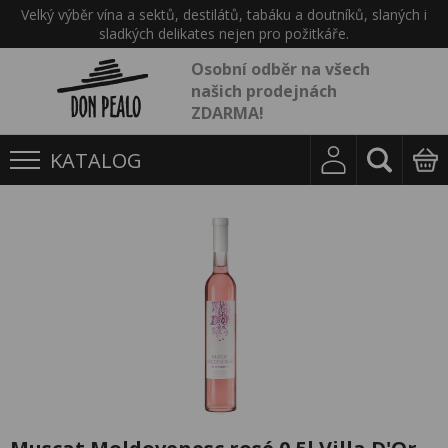
Velký výběr vína a sektů, destilátů, tabáku a doutníků, slaných i
sladkých delikates nejen pro požitkáře.
Osobní odběr na všech
našich prodejnách
ZDARMA!
KATALOG