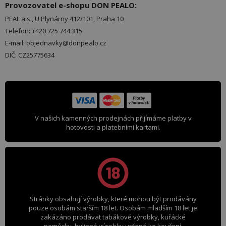
Provozovatel e-shopu DON PEALO:
PEAL a.s., U Plynárny 412/101, Praha 10
Telefon: +420 725 744 315
E-mail: objednavky@donpealo.cz
DIČ: CZ25775634
V našich kamenných prodejnách přijímáme platby v
hotovosti a platebními kartami.
Stránky obsahují výrobky, které mohou být prodávány
pouze osobám starším 18 let. Osobám mladším 18 let je
zakázáno prodávat tabákové výrobky, kuřácké