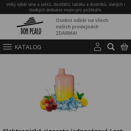
Velký výběr vína a sektů, destilátů, tabáku a doutníků, slaných i
sladkých delikates nejen pro požitkáře.
Osobní odběr na všech
našich prodejnách
ZDARMA!
KATALOG