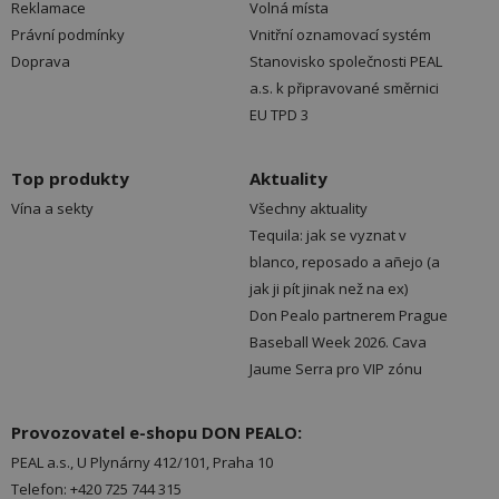
Reklamace
Volná místa
Právní podmínky
Vnitřní oznamovací systém
Doprava
Stanovisko společnosti PEAL
a.s. k připravované směrnici
EU TPD 3
Top produkty
Aktuality
Vína a sekty
Všechny aktuality
Tequila: jak se vyznat v
blanco, reposado a añejo (a
jak ji pít jinak než na ex)
Don Pealo partnerem Prague
Baseball Week 2026. Cava
Jaume Serra pro VIP zónu
Provozovatel e-shopu DON PEALO:
PEAL a.s., U Plynárny 412/101, Praha 10
Telefon: +420 725 744 315