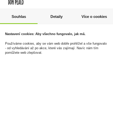
Souhlas
Detaily
Více o cookies
Zapalovač Clipper
Nicotinové sáčky 77
Minitube Lotus Flower
Fresh Mint Light 8mg/g
828 Kč
69 Kč
Nastavení cookies: Aby všechno fungovalo, jak má.
Cena za:
balení (24 ks)
Cena za:
1 ks
Používáme cookies, aby se vám web dobře prohlížel a vše fungovalo
Skladem:
do 5 balení
Skladem:
5 - 50 ks
- od vyhledávání až po akce, které vás zajímají. Navíc nám tím
pomůžete web zlepšovat.
akce