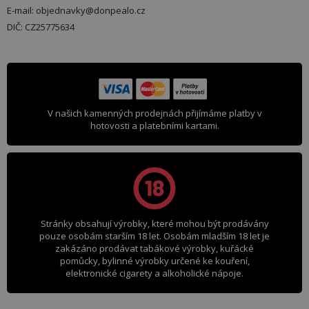
E-mail: objednavky@donpealo.cz
DIČ: CZ25775634
V našich kamenných prodejnách přijímáme platby v
hotovosti a platebními kartami.
Stránky obsahují výrobky, které mohou být prodávány
pouze osobám starším 18 let. Osobám mladším 18 let je
zakázáno prodávat tabákové výrobky, kuřácké
pomůcky, bylinné výrobky určené ke kouření,
elektronické cigarety a alkoholické nápoje.