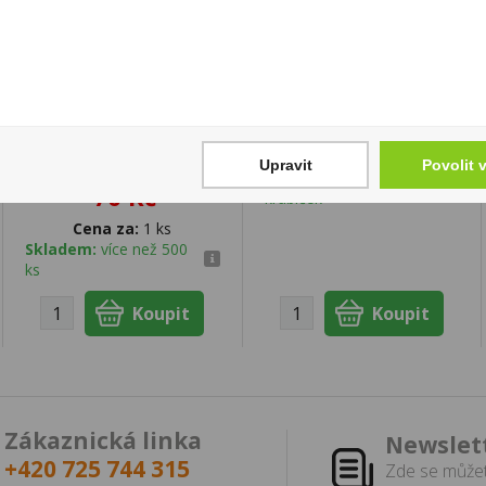
Popcorn Boomza
Doutníky Candlelight
karamelizovaný s
Filter Red 10ks
ovocnou příchutí
119 Kč
"Fruity Mix" 170g
Cena za:
krabičku (1 ks)
tuba
Upravit
Povolit 
Skladem:
50 - 100
70 Kč
krabiček
Cena za:
1 ks
Skladem:
více než 500
ks
Zákaznická linka
Newslet
+420 725 744 315
Zde se můžet