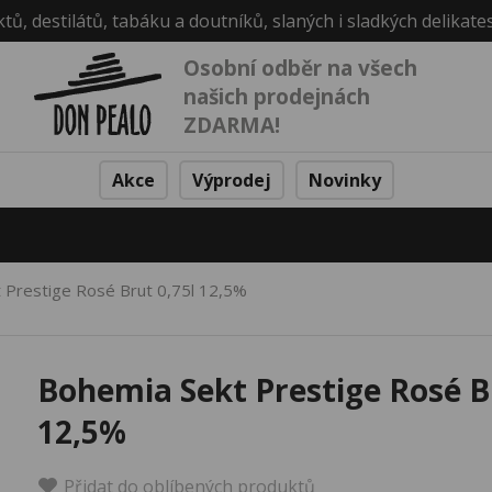
ktů, destilátů, tabáku a doutníků, slaných i sladkých delikate
Osobní odběr na všech
našich prodejnách
ZDARMA!
Akce
Výprodej
Novinky
 Prestige Rosé Brut 0,75l 12,5%
Bohemia Sekt Prestige Rosé Br
12,5%
Přidat do oblíbených produktů