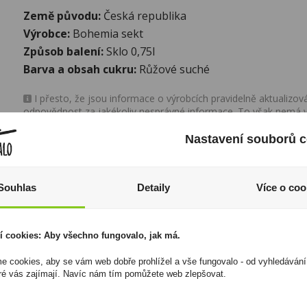
Země původu:
Česká republika
Výrobce:
Bohemia sekt
Způsob balení:
Sklo 0,75l
Barva a obsah cukru:
Růžové suché
I přesto, že jsou informace o výrobcích pravidelně aktualiz
odpovědnost za jakékoliv nesprávné informace. To však nemá vl
zákona. Tyto informace jsou podávány pouze pro osobní použit
kopírovány bez předchozího souhlasu DonPealo ani bez řádnéh
Nastavení souborů c
Souhlas
Detaily
Více o coo
í cookies: Aby všechno fungovalo, jak má.
 cookies, aby se vám web dobře prohlížel a vše fungovalo - od vyhledávání
ré vás zajímají. Navíc nám tím pomůžete web zlepšovat.