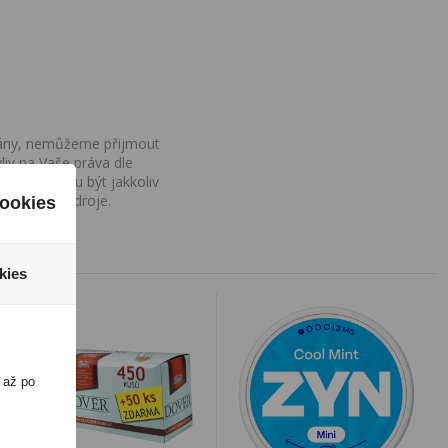
ovány, nemůžeme přijmout
iv na Vaše práva dle
í a nemohou být jakkoliv
o uvedení zdroje.
ookies
kies
 až po