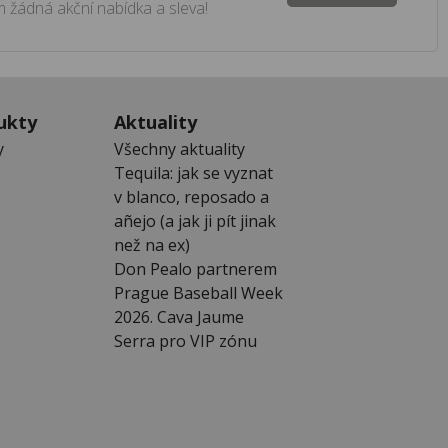
 žádná akční nabídka a sleva!
ukty
Aktuality
y
Všechny aktuality
Tequila: jak se vyznat
v blanco, reposado a
añejo (a jak ji pít jinak
než na ex)
Don Pealo partnerem
Prague Baseball Week
2026. Cava Jaume
Serra pro VIP zónu