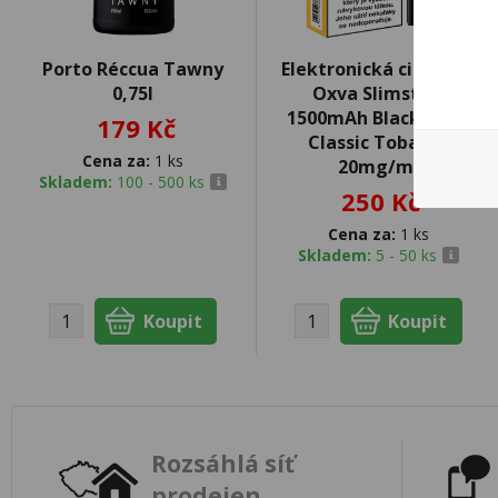
Porto Réccua Tawny
Elektronická cigareta
0,75l
Oxva Slimstick
1500mAh Black - Pod
179 Kč
Classic Tobacco
Cena za:
1 ks
20mg/ml
Skladem:
100 - 500 ks
250 Kč
Cena za:
1 ks
Skladem:
5 - 50 ks
Rozsáhlá síť
prodejen