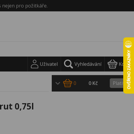
s nejen pro požitkáře.
Uživatel
Vyhledávání
Košík
0
0 Kč
Platit
ut 0,75l