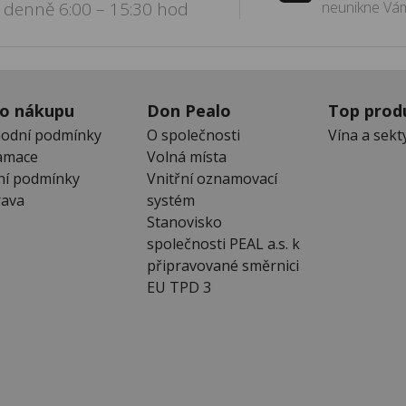
denně 6:00 – 15:30 hod
neunikne Vám
 o nákupu
Don Pealo
Top prod
odní podmínky
O společnosti
Vína a sekt
amace
Volná místa
ní podmínky
Vnitřní oznamovací
ava
systém
Stanovisko
společnosti PEAL a.s. k
připravované směrnici
EU TPD 3