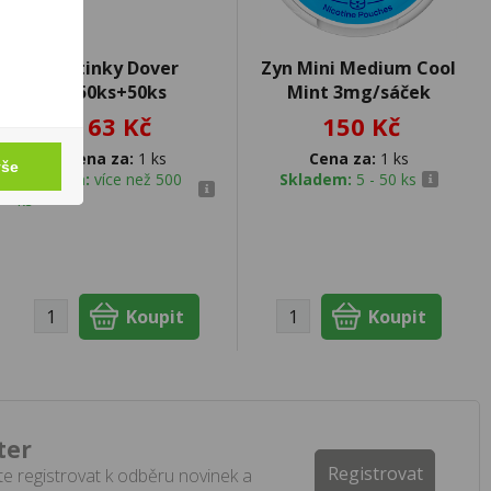
Dutinky Dover
Zyn Mini Medium Cool
450ks+50ks
Mint 3mg/sáček
63 Kč
150 Kč
Cena za:
1 ks
Cena za:
1 ks
vše
Skladem:
více než 500
Skladem:
5 - 50 ks
ks
ter
Registrovat
e registrovat k odběru novinek a