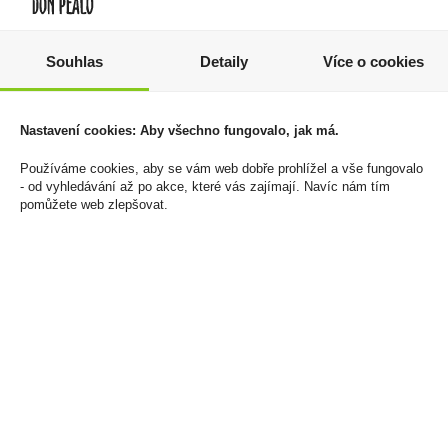
Rulandské modré
Tabáková náplň Evo for
Souhlas
Detaily
Více o cookies
Pozdní sběr 0,75l
Ploom Amber U
Habánské Sklepy
1 250 Kč
209 Kč
Nastavení cookies: Aby všechno fungovalo, jak má.
Cena za:
balení (10 ks)
Skladem:
5 - 50 balení
Cena za:
1 ks
Používáme cookies, aby se vám web dobře prohlížel a vše fungovalo
Skladem:
do 5 ks
- od vyhledávání až po akce, které vás zajímají. Navíc nám tím
pomůžete web zlepšovat.