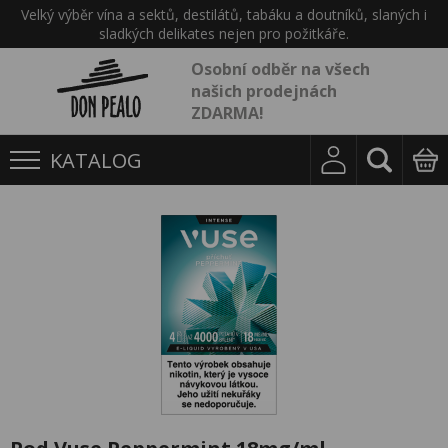
Velký výběr vína a sektů, destilátů, tabáku a doutníků, slaných i
sladkých delikates nejen pro požitkáře.
Osobní odběr na všech
našich prodejnách
ZDARMA!
KATALOG