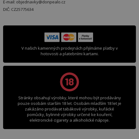
E-mail: objednavky@donpealo.cz
DIČ: CZ25775634
V našich kamenných prodejnách přijímáme platby v
hotovosti a platebními kartami.
Stránky obsahují výrobky, které mohou být prodávány
pouze osobám starším 18 let. Osobám mladším 18 let je
zakázáno prodávat tabákové výrobky, kuřácké
pomůcky, bylinné výrobky určené ke kouření,
elektronické cigarety a alkoholické nápoje.