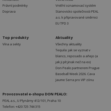
Právní podmínky
Vnitřní oznamovací systém
Doprava
Stanovisko společnosti PEAL
a.s. k připravované směrnici
EU TPD 3
Top produkty
Aktuality
Vína a sekty
Všechny aktuality
Tequila: jak se vyznat v
blanco, reposado a añejo (a
jak ji pít jinak než na ex)
Don Pealo partnerem Prague
Baseball Week 2026. Cava
Jaume Serra pro VIP zónu
Provozovatel e-shopu DON PEALO:
PEAL a.s., U Plynárny 412/101, Praha 10
Telefon: +420 725 744 315