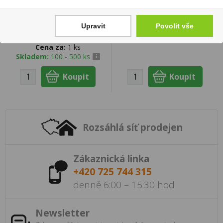
z hroznů 0,187l Znovín
289 Kč
Znojmo
Cena za:
1 ks
Upravit
Povolit vše
49 Kč
Skladem:
50 - 100 ks
Cena za:
1 ks
Skladem:
100 - 500 ks
Rozsáhlá síť prodejen
Zákaznická linka
+420 725 744 315
denně 6:00 – 15:30 hod
Newsletter