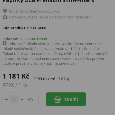
Papírky OCB Premium Slim+Filters
Přidat do oblíbených produktů
Foto produktu se může od skutečnosti mírně lišit.
Kód produktu:
23014000
Skladem:
100 - 500 balení
Zobrazená skladová dostupnost je aktuální na centrálním
skladě společnosti Peal a.s., U plynárny 412/101, Praha 10.
Pokud máte vybrán osobní odběr na některé jiné naší prodejně,
nemusí mít Vámi objednané zboží skladem a zakázka pro Vás
bude připravena v co nejkratší možné době.
1 181 Kč
s DPH (balení - 32 ks)
37 Kč / 1 ks
BAL
Koupit