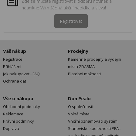
Zde se můžete registrovat k odběru novinek a
neunikne Vám žádná akční nabídka a sleva!
Registrovat
Váš nákup
Prodejny
Registrace
Kamenné prodejny a výdejní
Přihlášení
místa ZDARMA
Jak nakupovat - FAQ
Platební možnosti
Ochrana dat
Vše o nákupu
Don Pealo
Obchodní podmínky
O společnosti
Reklamace
Volná místa
Právní podmínky
Vnitřní oznamovací systém
Doprava
Stanovisko společnosti PEAL
a.s. k připravované směrnici