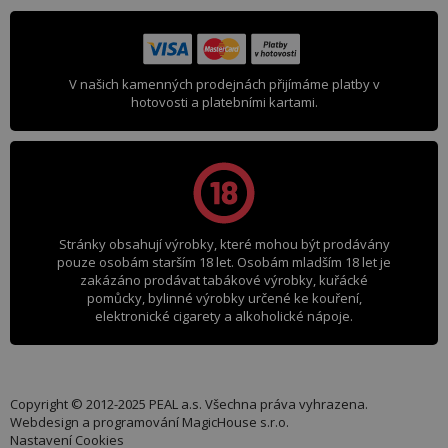
V našich kamenných prodejnách přijímáme platby v
hotovosti a platebními kartami.
Stránky obsahují výrobky, které mohou být prodávány
pouze osobám starším 18 let. Osobám mladším 18 let je
zakázáno prodávat tabákové výrobky, kuřácké
pomůcky, bylinné výrobky určené ke kouření,
elektronické cigarety a alkoholické nápoje.
Copyright © 2012-2025 PEAL a.s. Všechna práva vyhrazena.
Webdesign a programování
MagicHouse s.r.o.
Nastavení Cookies