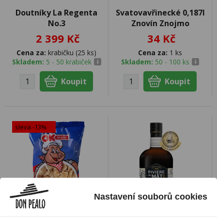
Doutníky La Regenta
Svatovavřinecké 0,187l
No.3
Znovín Znojmo
2 399 Kč
34 Kč
Cena za:
krabičku (25 ks)
Cena za:
1 ks
Skladem:
5 - 50 krabiček
Skladem:
50 - 100 ks
sleva -13%
Nastavení souborů cookies