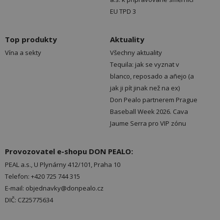
EU TPD 3
Top produkty
Aktuality
Vína a sekty
Všechny aktuality
Tequila: jak se vyznat v
blanco, reposado a añejo (a
jak ji pít jinak než na ex)
Don Pealo partnerem Prague
Baseball Week 2026. Cava
Jaume Serra pro VIP zónu
Provozovatel e-shopu DON PEALO:
PEAL a.s., U Plynárny 412/101, Praha 10
Telefon: +420 725 744 315
E-mail: objednavky@donpealo.cz
DIČ: CZ25775634