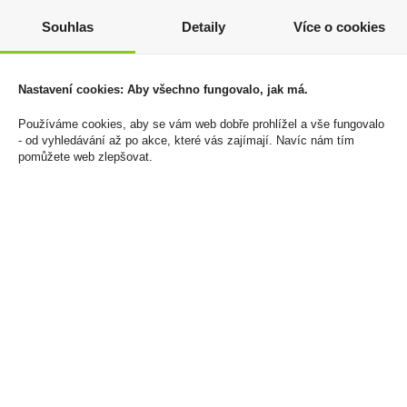
Škvarkové křupky 75g
Riviere Du Mat Black
OK Snack
Spiced 0,7l 35%
Souhlas
Detaily
Více o cookies
45 Kč
39 Kč
389 Kč
Cena za:
1 ks
Cena za:
1 ks
Nastavení cookies: Aby všechno fungovalo, jak má.
Skladem:
více než 500 ks
Skladem:
5 - 50 ks
Používáme cookies, aby se vám web dobře prohlížel a vše fungovalo
- od vyhledávání až po akce, které vás zajímají. Navíc nám tím
pomůžete web zlepšovat.
Rulandské modré Výběr
Monin Caramel 1l