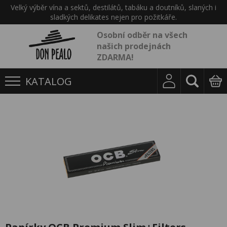
Velký výběr vína a sektů, destilátů, tabáku a doutníků, slaných i
sladkých delikates nejen pro požitkáře.
Osobní odběr na všech
našich prodejnách
ZDARMA!
KATALOG