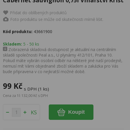
Cabernet Sauvignon 0,75l Vinařství Krist
Přidat do oblíbených produktů
Foto produktu se může od skutečnosti mírně lišit.
Kód produktu:
43661900
Skladem:
5 - 50 ks
Zobrazená skladová dostupnost je aktuální na centrálním
skladě společnosti Peal a.s., U plynárny 412/101, Praha 10.
Pokud máte vybrán osobní odběr na některé jiné naší prodejně,
nemusí mít Vámi objednané zboží skladem a zakázka pro Vás
bude připravena v co nejkratší možné době.
99 Kč
s DPH (1 ks)
Cena za 1l: 132,00 Kč s DPH
KS
Koupit