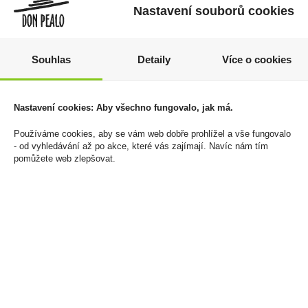
Nastavení souborů cookies
Souhlas
Detaily
Více o cookies
Papírky OCB Premium
Spiš Originál Borovička
Nastavení cookies: Aby všechno fungovalo, jak má.
0,7l 40%
272 Kč
Používáme cookies, aby se vám web dobře prohlížel a vše fungovalo
359 Kč
- od vyhledávání až po akce, které vás zajímají. Navíc nám tím
Cena za:
balení (25 ks)
pomůžete web zlepšovat.
Skladem:
5 - 50 balení
Cena za:
1 ks
Skladem:
5 - 50 ks