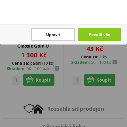
Upravit
Povolit vše
Tabáková náplň Delia
Dutinky P&S Black 100ks
Classic Gold U
43 Kč
1 300 Kč
Cena za:
1 ks
Skladem:
50 - 100 ks
Cena za:
balení (10 ks)
Skladem:
50 - 100 balení
Rozsáhlá síť prodejen
Zákaznická linka