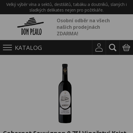
Velký výběr vína a sektů, destilátů, tabáku a doutníků, slaných i
sladkých delikates nejen pro požitkáře.
Osobní odběr na všech
našich prodejnách
ZDARMA!
KATALOG