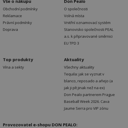
Vše o nákupu
Don Pealo
Obchodní podmínky
O společnosti
Reklamace
Volná místa
Právní podmínky
Vnitřní oznamovací systém
Doprava
Stanovisko společnosti PEAL
a.s. k připravované směrnici
EU TPD 3
Top produkty
Aktuality
Vína a sekty
Všechny aktuality
Tequila: jak se vyznat v
blanco, reposado a añejo (a
jak ji pít jinak než na ex)
Don Pealo partnerem Prague
Baseball Week 2026. Cava
Jaume Serra pro VIP zónu
Provozovatel e-shopu DON PEALO: