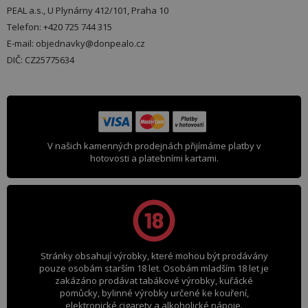
PEAL a.s., U Plynárny 412/101, Praha 10
Telefon: +420 725 744 315
E-mail: objednavky@donpealo.cz
DIČ: CZ25775634
V našich kamenných prodejnách přijímáme platby v
hotovosti a platebními kartami.
Stránky obsahují výrobky, které mohou být prodávány
pouze osobám starším 18 let. Osobám mladším 18 let je
zakázáno prodávat tabákové výrobky, kuřácké
pomůcky, bylinné výrobky určené ke kouření,
elektronické cigarety a alkoholické nápoje.