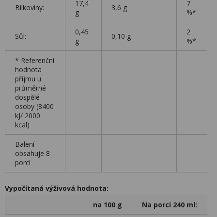
17,4
7
Bílkoviny:
3,6 g
g
%*
0,45
2
Sůl:
0,10 g
g
%*
* Referenční
hodnota
příjmu u
průměrné
dospělé
osoby (8400
kJ/ 2000
kcal)
Balení
obsahuje 8
porcí
Vypočítaná výživová hodnota:
na 100 g
Na porci 240 ml: