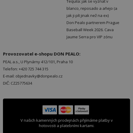
Tequila: jak se vyznat v
blanco, reposado a añejo (a
jak ji pít jinak než na ex)
Don Pealo partnerem Prague
Baseball Week 2026. Cava
Jaume Serra pro VIP zónu
Provozovatel e-shopu DON PEALO:
PEAL a.s., U Plynárny 412/101, Praha 10
Telefon: +420 725 744 315
E-mail: objednavky@donpealo.cz
DIČ: CZ25775634
V našich kamenných prodejnách přijímáme platby v
hotovosti a platebními kartami.