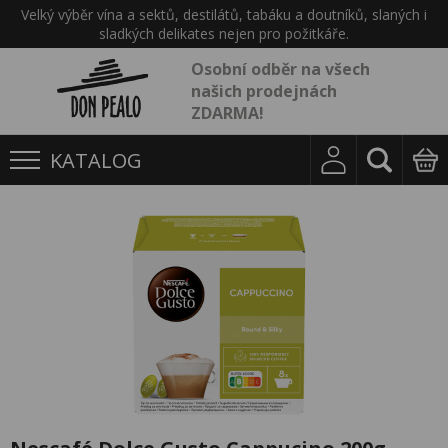
Velký výběr vína a sektů, destilátů, tabáku a doutníků, slaných i
sladkých delikates nejen pro požitkáře.
Osobní odběr na všech
našich prodejnách
ZDARMA!
KATALOG