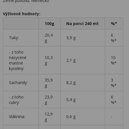
Země původu: Německo
Výživové hodnoty:
100g
Na porci 240 ml:
%*
20,4
6
Tuky:
3,9 g
g
%*
- z toho
nasycené
10,3
10
2,1 g
mastné
g
%*
kyseliny:
35,9
3
Sacharidy:
8,2 g
g
%*
- z toho
23,9
6
5,4 g
cukry:
g
%*
12,9
Vláknina:
0,6 g
-
g