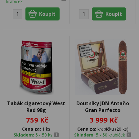
krabiček
Tabák cigaretový West
Doutníky JDN Antaňo
Red 98g
Gran Perfecto
759 Kč
3 999 Kč
Cena za:
1 ks
Cena za:
krabičku (20 ks)
Skladem:
5 - 50 ks
Skladem:
5 - 50 krabiček