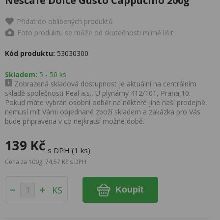
Nescafé Dolce Gusto Cappucino 200g
Přidat do oblíbených produktů
Foto produktu se může od skutečnosti mírně lišit.
Kód produktu:
53030300
Skladem:
5 - 50 ks
Zobrazená skladová dostupnost je aktuální na centrálním
skladě společnosti Peal a.s., U plynárny 412/101, Praha 10.
Pokud máte vybrán osobní odběr na některé jiné naší prodejně,
nemusí mít Vámi objednané zboží skladem a zakázka pro Vás
bude připravena v co nejkratší možné době.
139 Kč
s DPH (1 ks)
Cena za 100g: 74,57 Kč s DPH
KS
Koupit