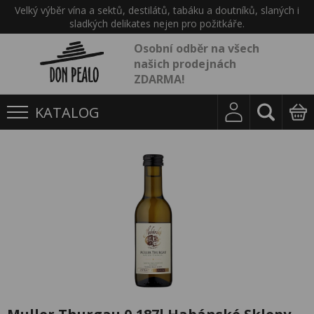
Velký výběr vína a sektů, destilátů, tabáku a doutníků, slaných i
sladkých delikates nejen pro požitkáře.
Osobní odběr na všech
našich prodejnách
ZDARMA!
KATALOG