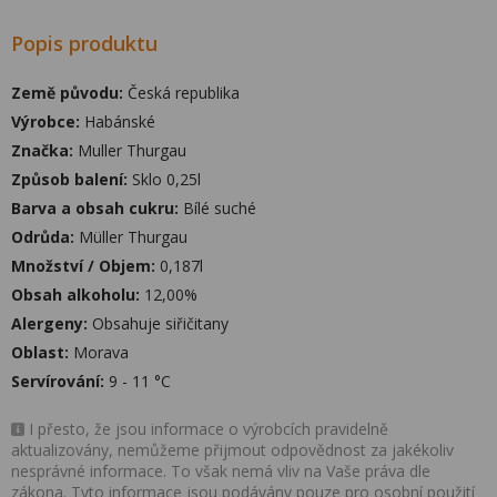
Popis produktu
Země původu:
Česká republika
Výrobce:
Habánské
Značka:
Muller Thurgau
Způsob balení:
Sklo 0,25l
Barva a obsah cukru:
Bílé suché
Odrůda:
Müller Thurgau
Množství / Objem:
0,187l
Obsah alkoholu:
12,00%
Alergeny:
Obsahuje siřičitany
Oblast:
Morava
Servírování:
9 - 11 °C
I přesto, že jsou informace o výrobcích pravidelně
aktualizovány, nemůžeme přijmout odpovědnost za jakékoliv
nesprávné informace. To však nemá vliv na Vaše práva dle
zákona. Tyto informace jsou podávány pouze pro osobní použití