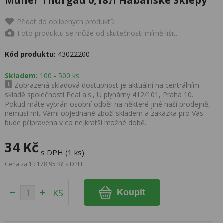
Muller Thurgau 0,187l Habánské Sklepy
Přidat do oblíbených produktů
Foto produktu se může od skutečnosti mírně lišit.
Kód produktu:
43022200
Skladem:
100 - 500 ks
Zobrazená skladová dostupnost je aktuální na centrálním
skladě společnosti Peal a.s., U plynárny 412/101, Praha 10.
Pokud máte vybrán osobní odběr na některé jiné naší prodejně,
nemusí mít Vámi objednané zboží skladem a zakázka pro Vás
bude připravena v co nejkratší možné době.
34 Kč
s DPH (1 ks)
Cena za 1l: 178,95 Kč s DPH
KS
Koupit