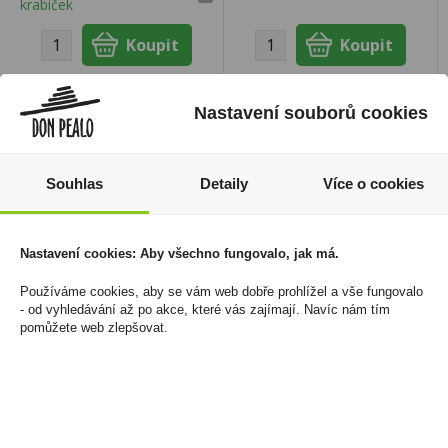
krabiček
Nastavení souborů cookies
Souhlas
Detaily
Více o cookies
Nastavení cookies: Aby všechno fungovalo, jak má.
Používáme cookies, aby se vám web dobře prohlížel a vše fungovalo
- od vyhledávání až po akce, které vás zajímají. Navíc nám tím
pomůžete web zlepšovat.
Doutníky Cohiba Mini
Liquid SilverCig 10ml
10ks
Ice Vape 12mg/ml
349 Kč
150 Kč
Cena za:
krabičku (1 ks)
Cena za:
1 ks
Skladem:
100 - 500
Skladem:
více než 500 ks