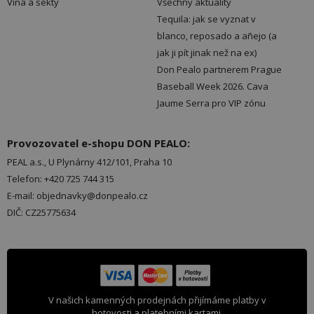
Vína a sekty
Všechny aktuality
Tequila: jak se vyznat v
blanco, reposado a añejo (a
jak ji pít jinak než na ex)
Don Pealo partnerem Prague
Baseball Week 2026. Cava
Jaume Serra pro VIP zónu
Provozovatel e-shopu DON PEALO:
PEAL a.s., U Plynárny 412/101, Praha 10
Telefon: +420 725 744 315
E-mail: objednavky@donpealo.cz
DIČ: CZ25775634
V našich kamenných prodejnách přijímáme platby v
hotovosti a platebními kartami.