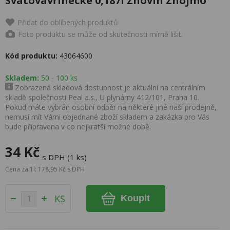
Svatovavřinecké 0,187l Znovín Znojmo
Přidat do oblíbených produktů
Foto produktu se může od skutečnosti mírně lišit.
Kód produktu:
43064600
Skladem:
50 - 100 ks
Zobrazená skladová dostupnost je aktuální na centrálním
skladě společnosti Peal a.s., U plynárny 412/101, Praha 10.
Pokud máte vybrán osobní odběr na některé jiné naší prodejně,
nemusí mít Vámi objednané zboží skladem a zakázka pro Vás
bude připravena v co nejkratší možné době.
34 Kč
s DPH (1 ks)
Cena za 1l: 178,95 Kč s DPH
KS
Koupit