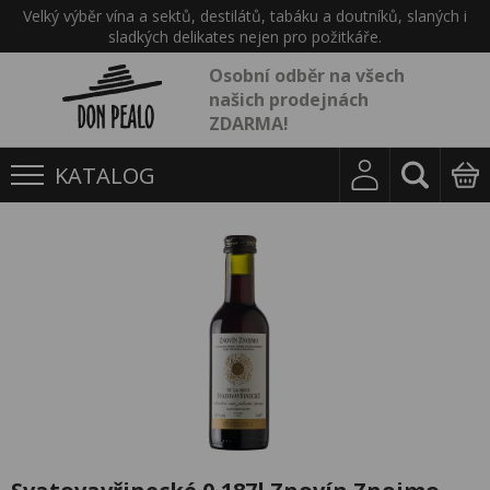
Velký výběr vína a sektů, destilátů, tabáku a doutníků, slaných i
sladkých delikates nejen pro požitkáře.
Osobní odběr na všech
našich prodejnách
ZDARMA!
KATALOG