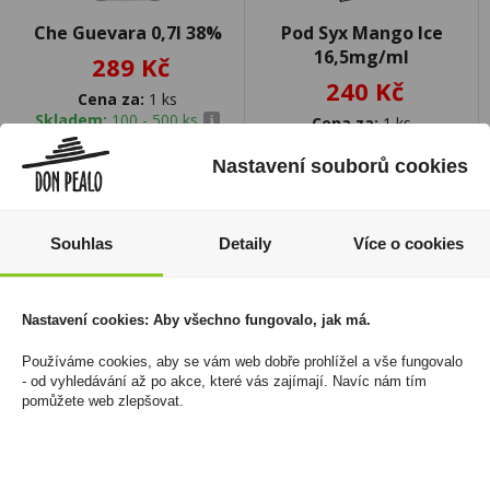
Che Guevara 0,7l 38%
Pod Syx Mango Ice
16,5mg/ml
289 Kč
240 Kč
Cena za:
1 ks
Skladem:
100 - 500 ks
Cena za:
1 ks
Skladem:
100 - 500 ks
Nastavení souborů cookies
Souhlas
Detaily
Více o cookies
Nastavení cookies: Aby všechno fungovalo, jak má.
Používáme cookies, aby se vám web dobře prohlížel a vše fungovalo
- od vyhledávání až po akce, které vás zajímají. Navíc nám tím
pomůžete web zlepšovat.