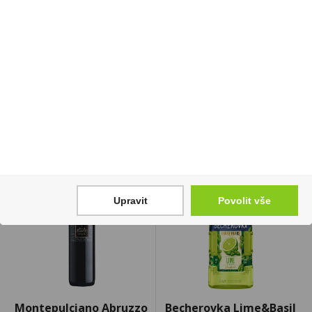
Spiš Originál Borovička
Doutníky Candlelight
0,7l 40%
Club Brasil 10ks
359 Kč
169 Kč
Cena za:
1 ks
Cena za:
krabičku (1 ks)
Skladem:
5 - 50 ks
Skladem:
5 - 50 krabiček
Upravit
Povolit vše
Montepulciano Abruzzo
Becherovka Lime&Basil