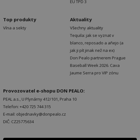
EU TPD 3
Top produkty
Aktuality
Vína a sekty
Všechny aktuality
Tequila: jak se vyznat v
blanco, reposado a añejo (a
jak ji pít jinak než na ex)
Don Pealo partnerem Prague
Baseball Week 2026. Cava
Jaume Serra pro VIP zónu
Provozovatel e-shopu DON PEALO:
PEAL a.s., U Plynárny 412/101, Praha 10
Telefon: +420 725 744 315
E-mail: objednavky@donpealo.cz
DIČ: CZ25775634