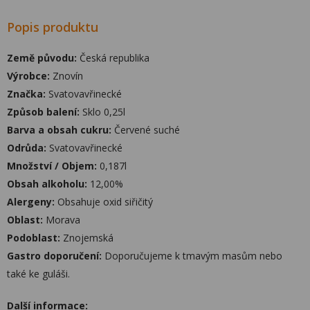
Popis produktu
Země původu:
Česká republika
Výrobce:
Znovín
Značka:
Svatovavřinecké
Způsob balení:
Sklo 0,25l
Barva a obsah cukru:
Červené suché
Odrůda:
Svatovavřinecké
Množství / Objem:
0,187l
Obsah alkoholu:
12,00%
Alergeny:
Obsahuje oxid siřičitý
Oblast:
Morava
Podoblast:
Znojemská
Gastro doporučení:
Doporučujeme k tmavým masům nebo
také ke guláši.
Další informace: