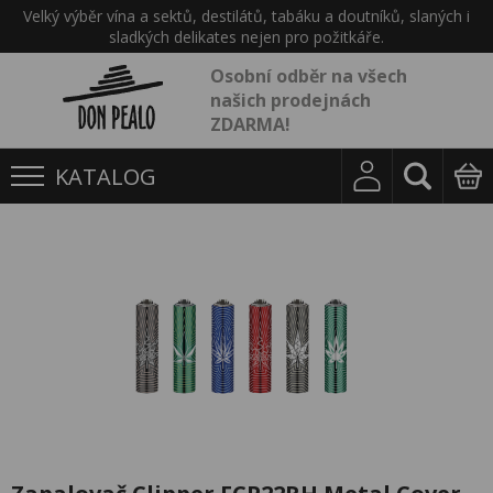
Velký výběr vína a sektů, destilátů, tabáku a doutníků, slaných i
sladkých delikates nejen pro požitkáře.
Osobní odběr na všech
našich prodejnách
ZDARMA!
KATALOG