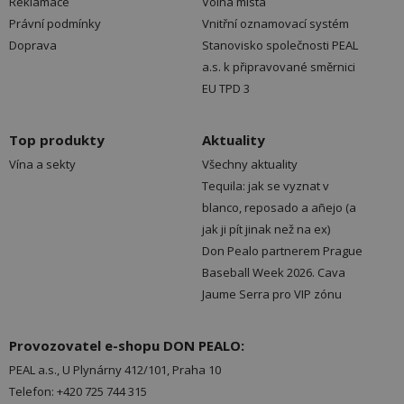
Reklamace
Volná místa
Právní podmínky
Vnitřní oznamovací systém
Doprava
Stanovisko společnosti PEAL
a.s. k připravované směrnici
EU TPD 3
Top produkty
Aktuality
Vína a sekty
Všechny aktuality
Tequila: jak se vyznat v
blanco, reposado a añejo (a
jak ji pít jinak než na ex)
Don Pealo partnerem Prague
Baseball Week 2026. Cava
Jaume Serra pro VIP zónu
Provozovatel e-shopu DON PEALO:
PEAL a.s., U Plynárny 412/101, Praha 10
Telefon: +420 725 744 315