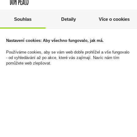
Bažantí terina s
Zapalovač Silver Match
Souhlas
Detaily
Více o cookies
armaňakem 180g
Vaduz 3Jetflames
120 Kč
500 Kč
Nastavení cookies: Aby všechno fungovalo, jak má.
Cena za:
1 ks
Cena za:
1 ks
Skladem:
5 - 50 ks
Skladem:
5 - 50 ks
Používáme cookies, aby se vám web dobře prohlížel a vše fungovalo
- od vyhledávání až po akce, které vás zajímají. Navíc nám tím
pomůžete web zlepšovat.