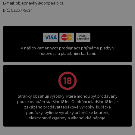
E-mail: objednavky@donpealo.cz
DIČ: CZ25775634
V našich kamenných prodejnách přijímáme platby v
hotovosti a platebními kartami.
Stránky obsahují výrobky, které mohou být prodávány
pouze osobám starším 18 let. Osobám mladším 18 let je
zakázáno prodávat tabákové výrobky, kuřácké
pomůcky, bylinné výrobky určené ke kouření,
elektronické cigarety a alkoholické nápoje.