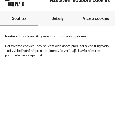
Nastavení souborů cookies
Souhlas
Detaily
Více o cookies
Bacardi Carta Blanca 1l
Zapalovač Silver Match
37,5%
Monaco 4Blue flame
With Cigar Holder
469 Kč
Nastavení cookies: Aby všechno fungovalo, jak má.
500 Kč
Cena za:
1 ks
Používáme cookies, aby se vám web dobře prohlížel a vše fungovalo
Skladem:
50 - 100 ks
Cena za:
1 ks
- od vyhledávání až po akce, které vás zajímají. Navíc nám tím
Skladem:
5 - 50 ks
pomůžete web zlepšovat.