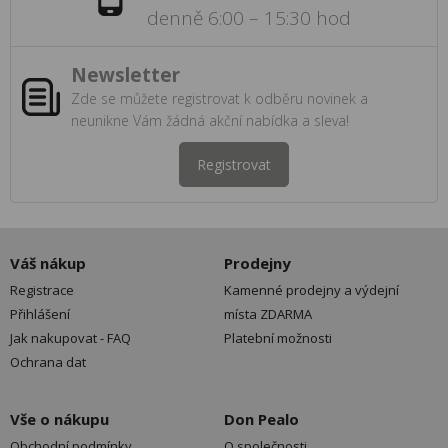
denně 6:00 – 15:30 hod
Newsletter
Zde se můžete registrovat k odběru novinek a
neunikne Vám žádná akční nabídka a sleva!
Registrovat
Váš nákup
Prodejny
Registrace
Kamenné prodejny a výdejní
Přihlášení
místa ZDARMA
Jak nakupovat - FAQ
Platební možnosti
Ochrana dat
Vše o nákupu
Don Pealo
Obchodní podmínky
O společnosti