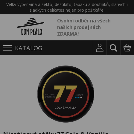
Velký výběr vína a sektů, destilátů, tabáku a doutníků, slaných i
sladkých delikates nejen pro požitkáře.
Osobní odběr na všech
našich prodejnách
ZDARMA!
KATALOG