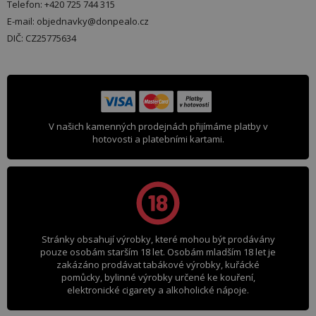
Telefon: +420 725 744 315
E-mail: objednavky@donpealo.cz
DIČ: CZ25775634
V našich kamenných prodejnách přijímáme platby v
hotovosti a platebními kartami.
Stránky obsahují výrobky, které mohou být prodávány
pouze osobám starším 18 let. Osobám mladším 18 let je
zakázáno prodávat tabákové výrobky, kuřácké
pomůcky, bylinné výrobky určené ke kouření,
elektronické cigarety a alkoholické nápoje.