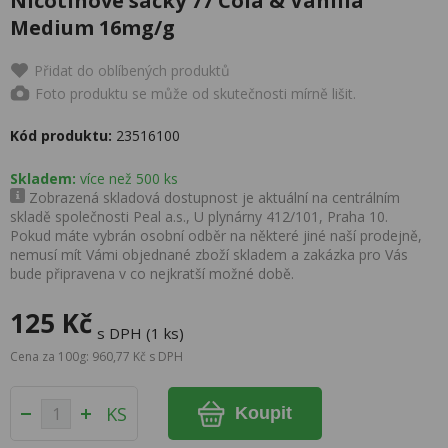
Nicotinové sáčky 77 Cola & Vanilla
Medium 16mg/g
Přidat do oblíbených produktů
Foto produktu se může od skutečnosti mírně lišit.
Kód produktu:
23516100
Skladem:
více než 500 ks
Zobrazená skladová dostupnost je aktuální na centrálním
skladě společnosti Peal a.s., U plynárny 412/101, Praha 10.
Pokud máte vybrán osobní odběr na některé jiné naší prodejně,
nemusí mít Vámi objednané zboží skladem a zakázka pro Vás
bude připravena v co nejkratší možné době.
125 Kč
s DPH (1 ks)
Cena za 100g: 960,77 Kč s DPH
KS
Koupit