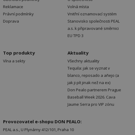
Reklamace
Volná místa
Právní podmínky
Vnitřní oznamovací systém
Doprava
Stanovisko společnosti PEAL
a.s. k připravované směrnici
EU TPD 3
Top produkty
Aktuality
Vína a sekty
Všechny aktuality
Tequila: jak se vyznat v
blanco, reposado a añejo (a
jak ji pít jinak než na ex)
Don Pealo partnerem Prague
Baseball Week 2026. Cava
Jaume Serra pro VIP zónu
Provozovatel e-shopu DON PEALO:
PEAL a.s., U Plynárny 412/101, Praha 10