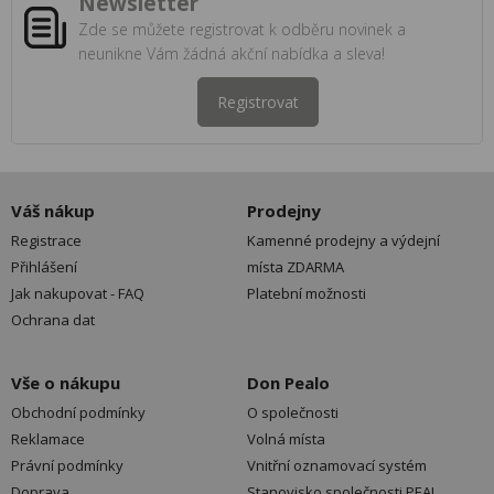
Newsletter
Zde se můžete registrovat k odběru novinek a
neunikne Vám žádná akční nabídka a sleva!
Registrovat
Váš nákup
Prodejny
Registrace
Kamenné prodejny a výdejní
Přihlášení
místa ZDARMA
Jak nakupovat - FAQ
Platební možnosti
Ochrana dat
Vše o nákupu
Don Pealo
Obchodní podmínky
O společnosti
Reklamace
Volná místa
Právní podmínky
Vnitřní oznamovací systém
Doprava
Stanovisko společnosti PEAL