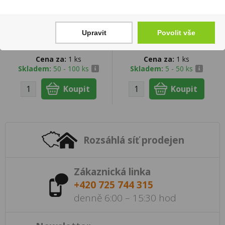
Bohemia Sekt Ice Pink
Tabák Moassel Two
Demi 0,75l
Colors 50g
Upravit
Povolit vše
149 Kč
139 Kč
Cena za:
1 ks
Cena za:
1 ks
Skladem:
50 - 100 ks
Skladem:
5 - 50 ks
Rozsáhlá síť prodejen
Zákaznická linka
+420 725 744 315
denně 6:00 – 15:30 hod