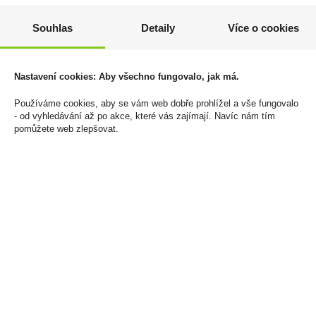
Pod Oxva Slimstick
Dárková kazeta 3x0,05l
Souhlas
Detaily
Více o cookies
2Pack Lychee Ice
Budíček R.Jelínek
20mg/ml
269 Kč
200 Kč
Nastavení cookies: Aby všechno fungovalo, jak má.
Cena za:
1 ks
Skladem:
50 - 100 ks
Cena za:
1 ks
Používáme cookies, aby se vám web dobře prohlížel a vše fungovalo
Skladem:
5 - 50 ks
- od vyhledávání až po akce, které vás zajímají. Navíc nám tím
pomůžete web zlepšovat.