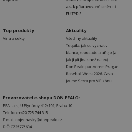
a.s. k připravované směrnici
EU TPD 3
Top produkty
Aktuality
Vína a sekty
Všechny aktuality
Tequila: jak se vyznat v
blanco, reposado a añejo (a
jak ji pít jinak než na ex)
Don Pealo partnerem Prague
Baseball Week 2026. Cava
Jaume Serra pro VIP zónu
Provozovatel e-shopu DON PEALO:
PEAL a.s., U Plynárny 412/101, Praha 10
Telefon: +420 725 744 315
E-mail: objednavky@donpealo.cz
DIČ: CZ25775634