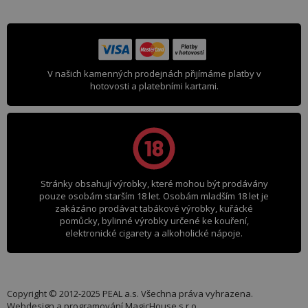
V našich kamenných prodejnách přijímáme platby v
hotovosti a platebními kartami.
Stránky obsahují výrobky, které mohou být prodávány
pouze osobám starším 18 let. Osobám mladším 18 let je
zakázáno prodávat tabákové výrobky, kuřácké
pomůcky, bylinné výrobky určené ke kouření,
elektronické cigarety a alkoholické nápoje.
Copyright © 2012-2025 PEAL a.s. Všechna práva vyhrazena.
Webdesign a programování
MagicHouse s.r.o.