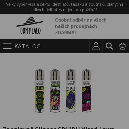
Velký výběr vína a sektů, destilátů, tabáku a doutníků, slaných i
sladkých delikates nejen pro požitkáře.
Osobní odběr na všech
našich prodejnách
ZDARMA!
KATALOG