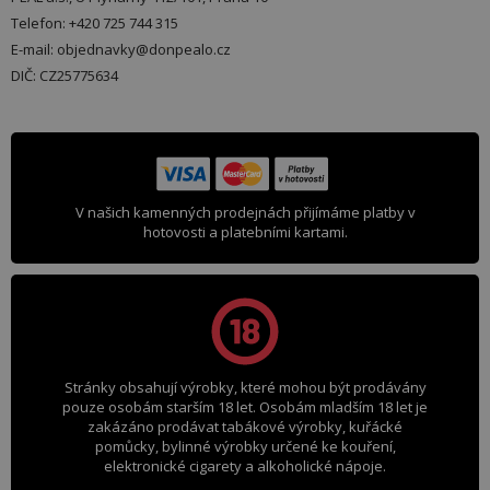
Telefon: +420 725 744 315
E-mail: objednavky@donpealo.cz
DIČ: CZ25775634
V našich kamenných prodejnách přijímáme platby v
hotovosti a platebními kartami.
Stránky obsahují výrobky, které mohou být prodávány
pouze osobám starším 18 let. Osobám mladším 18 let je
zakázáno prodávat tabákové výrobky, kuřácké
pomůcky, bylinné výrobky určené ke kouření,
elektronické cigarety a alkoholické nápoje.