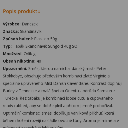
Popis produktu
Výrobce:
Danczek
Značka:
Skandinavik
Způsob balení:
Plast do 50g
Typ:
Tabák Skandinavik Sungold 40g SO
Množství:
Orlik g
Obsah nikotinu:
40
Upozornění:
Směs, kterou namíchal dánský mistr Peter
Stokkebye, obsahuje především kombinaci zlaté Virginie a
speciálně upraveného Mild Danish Cavendishe. Kontrast doplňují
Burley z Tennesse a malá špetka Orientu - odrůda Samsun z
Turecka. Řez tabáku je kombinací loose cutu a cupovaného
ready rubbed, aby se dobře plnil a přitom jemně prohoříval.
Optimální kombinaci směsi doplňuje vanilková příchuť, která
během hoření rozvíjí nasládlé ovocné tóny. Aroma je mírné a v
místnosti zanechává lehkou vůni.