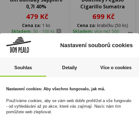
0,7l 40%
Cigarillo Sumatra
479 Kč
699 Kč
Cena za:
1 ks
Cena za:
krabičku (50 ks)
Skladem:
50 - 100 ks
Skladem:
více než 500
krabiček
Nastavení souborů cookies
Souhlas
Detaily
Více o cookies
Nastavení cookies: Aby všechno fungovalo, jak má.
Používáme cookies, aby se vám web dobře prohlížel a vše fungovalo
- od vyhledávání až po akce, které vás zajímají. Navíc nám tím
pomůžete web zlepšovat.