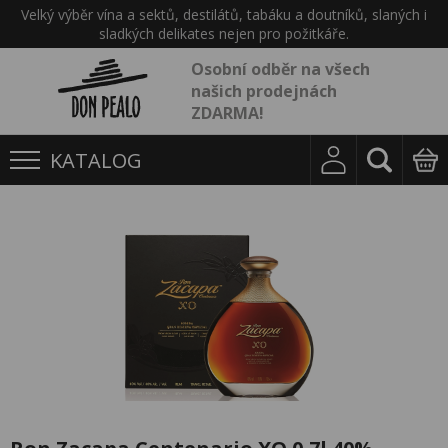
Velký výběr vína a sektů, destilátů, tabáku a doutníků, slaných i
sladkých delikates nejen pro požitkáře.
Osobní odběr na všech
našich prodejnách
ZDARMA!
KATALOG