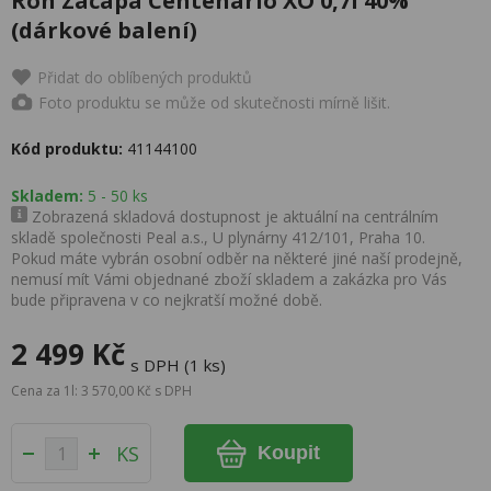
Ron Zacapa Centenario XO 0,7l 40%
(dárkové balení)
Přidat do oblíbených produktů
Foto produktu se může od skutečnosti mírně lišit.
Kód produktu:
41144100
Skladem:
5 - 50 ks
Zobrazená skladová dostupnost je aktuální na centrálním
skladě společnosti Peal a.s., U plynárny 412/101, Praha 10.
Pokud máte vybrán osobní odběr na některé jiné naší prodejně,
nemusí mít Vámi objednané zboží skladem a zakázka pro Vás
bude připravena v co nejkratší možné době.
2 499 Kč
s DPH (1 ks)
Cena za 1l: 3 570,00 Kč s DPH
KS
Koupit