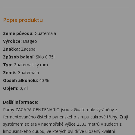
Popis produktu
Země původu:
Guatemala
Výrobce:
Diageo
Značka:
Zacapa
Způsob balení:
Sklo 0,75l
Typ:
Guatemalský rum
Země:
Guatemala
Obsah alkoholu:
40 %
Objem:
0,7 l
Další informace:
Rumy ZACAPA CENTENARIO jsou v Guatemale vyráběny z
fermentovaného čistého panenského sirupu cukrové třtiny. Zrají
systémem solera v nadmořské výšce 2333 metrů v sudech z
limousinského duubu, ve kterých byl dříve uložený kvalitní