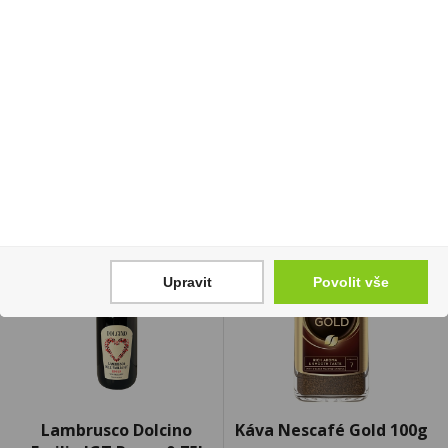
Doutníky Candlelight
Moravská Hruška 1l
Corona Brasil
38% R.Jelínek
1 279 Kč
329 Kč
Cena za:
krabičku (50 ks)
Cena za:
1 ks
Skladem:
5 - 50 krabiček
Skladem:
více než 500 ks
Upravit
Povolit vše
Lambrusco Dolcino
Káva Nescafé Gold 100g