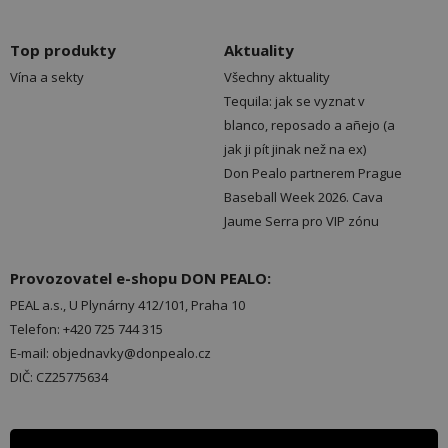
Top produkty
Aktuality
Vína a sekty
Všechny aktuality
Tequila: jak se vyznat v
blanco, reposado a añejo (a
jak ji pít jinak než na ex)
Don Pealo partnerem Prague
Baseball Week 2026. Cava
Jaume Serra pro VIP zónu
Provozovatel e-shopu DON PEALO:
PEAL a.s., U Plynárny 412/101, Praha 10
Telefon: +420 725 744 315
E-mail: objednavky@donpealo.cz
DIČ: CZ25775634