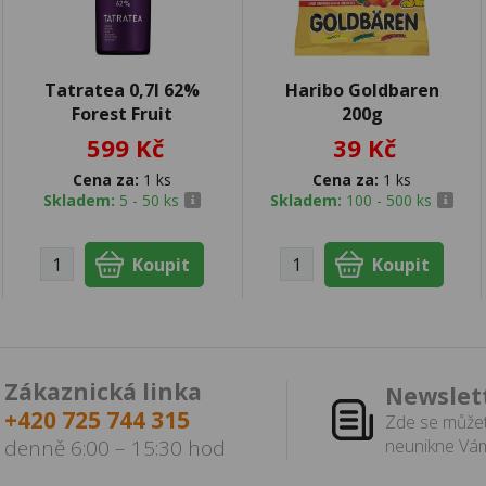
Tatratea 0,7l 62%
Haribo Goldbaren
Forest Fruit
200g
599 Kč
39 Kč
Cena za:
1 ks
Cena za:
1 ks
Skladem:
5 - 50 ks
Skladem:
100 - 500 ks
Zákaznická linka
Newslet
+420 725 744 315
Zde se můžet
denně 6:00 – 15:30 hod
neunikne Vám