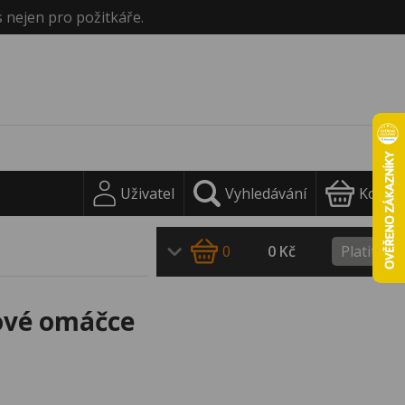
s nejen pro požitkáře.
Uživatel
Vyhledávání
Košík
0
0 Kč
Platit
ové omáčce