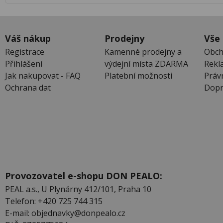
Váš nákup
Prodejny
Vše
Registrace
Kamenné prodejny a
Obch
Přihlášení
výdejní místa ZDARMA
Rekl
Jak nakupovat - FAQ
Platební možnosti
Práv
Ochrana dat
Dopr
Provozovatel e-shopu DON PEALO:
PEAL a.s., U Plynárny 412/101, Praha 10
Telefon: +420 725 744 315
E-mail: objednavky@donpealo.cz