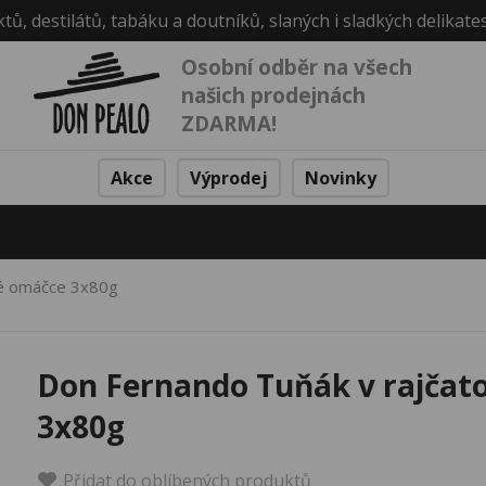
ktů, destilátů, tabáku a doutníků, slaných i sladkých delikate
Osobní odběr na všech
našich prodejnách
ZDARMA!
Akce
Výprodej
Novinky
vé omáčce 3x80g
Don Fernando Tuňák v rajčat
3x80g
Přidat do oblíbených produktů