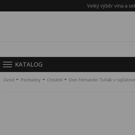
Velký výběr vína a se
KATALOG
Úvod
Pochutiny
Ostatní
Don Fernando Tuňák v rajčato