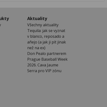
ukty
Aktuality
y
Všechny aktuality
Tequila: jak se vyznat
v blanco, reposado a
añejo (a jak ji pít jinak
než na ex)
Don Pealo partnerem
Prague Baseball Week
2026. Cava Jaume
Serra pro VIP zónu