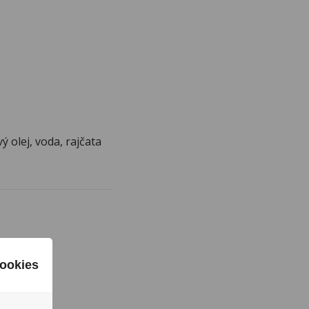
 olej, voda, rajčata
ookies