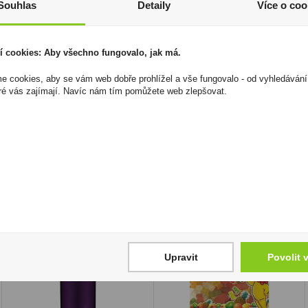
Souhlas
Detaily
Více o coo
z toho cukry:
1,6 g
Bílkoviny:
19,0 g
Sůl:
1,0 g
í cookies: Aby všechno fungovalo, jak má.
Další informace:
Lahodný vrchol mnoha jídel: od salátu
 cookies, aby se vám web dobře prohlížel a vše fungovalo - od vyhledávání
tuňákové pokrmy.
ré vás zajímají. Navíc nám tím pomůžete web zlepšovat.
I přesto, že jsou informace o výrobcích pravidelně aktualiz
odpovědnost za jakékoliv nesprávné informace. To však nemá vl
zákona. Tyto informace jsou podávány pouze pro osobní použit
kopírovány bez předchozího souhlasu DonPealo ani bez řádnéh
Upravit
Povolit 