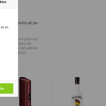
kies
 přes těstoviny až po
 až po
ovány, nemůžeme přijmout
iv na Vaše práva dle
í a nemohou být jakkoliv
o uvedení zdroje.
vše