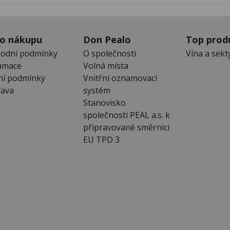
 o nákupu
Don Pealo
Top prod
odní podmínky
O společnosti
Vína a sekt
amace
Volná místa
ní podmínky
Vnitřní oznamovací
ava
systém
Stanovisko
společnosti PEAL a.s. k
připravované směrnici
EU TPD 3