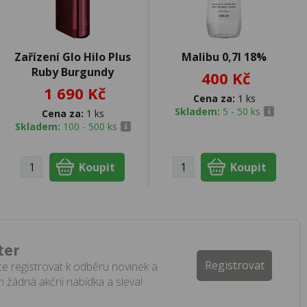
Zařízení Glo Hilo Plus
Malibu 0,7l 18%
Ruby Burgundy
400 Kč
1 690 Kč
Cena za:
1 ks
Skladem:
5 - 50 ks
Cena za:
1 ks
Skladem:
100 - 500 ks
ter
Registrovat
e registrovat k odběru novinek a
 žádná akční nabídka a sleva!