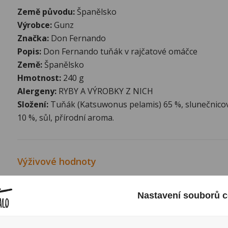
Země původu:
Španělsko
Výrobce:
Gunz
Značka:
Don Fernando
Popis:
Don Fernando tuňák v rajčatové omáčce
Země:
Španělsko
Hmotnost:
240 g
Alergeny:
RYBY A VÝROBKY Z NICH
Složení:
Tuňák (Katsuwonus pelamis) 65 %, slunečnicový
10 %, sůl, přírodní aroma.
Výživové hodnoty
Energetická hodnota na 100g:
891 kJ/ 214 kcal
Nastavení souborů c
Tuky:
14,0 g
z toho nasycené mastné kyseliny:
1,7 g
Sacharidy:
2,0 g