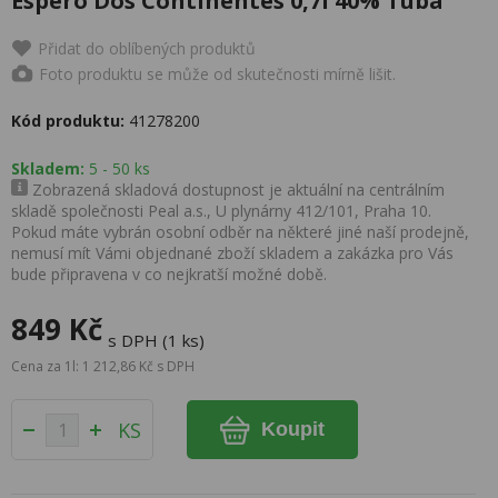
Espero Dos Continentes 0,7l 40% Tuba
Přidat do oblíbených produktů
Foto produktu se může od skutečnosti mírně lišit.
Kód produktu:
41278200
Skladem:
5 - 50 ks
Zobrazená skladová dostupnost je aktuální na centrálním
skladě společnosti Peal a.s., U plynárny 412/101, Praha 10.
Pokud máte vybrán osobní odběr na některé jiné naší prodejně,
nemusí mít Vámi objednané zboží skladem a zakázka pro Vás
bude připravena v co nejkratší možné době.
849 Kč
s DPH (1 ks)
Cena za 1l: 1 212,86 Kč s DPH
KS
Koupit