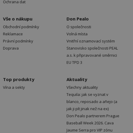
Ochrana dat
Vše o nákupu
Don Pealo
Obchodní podmínky
O společnosti
Reklamace
Volná místa
Právní podmínky
Vnitřní oznamovací systém
Doprava
Stanovisko společnosti PEAL
a.s. k připravované směrnici
EU TPD 3
Top produkty
Aktuality
Vína a sekty
Všechny aktuality
Tequila: jak se vyznat v
blanco, reposado a añejo (a
jak ji pít jinak než na ex)
Don Pealo partnerem Prague
Baseball Week 2026. Cava
Jaume Serra pro VIP zónu