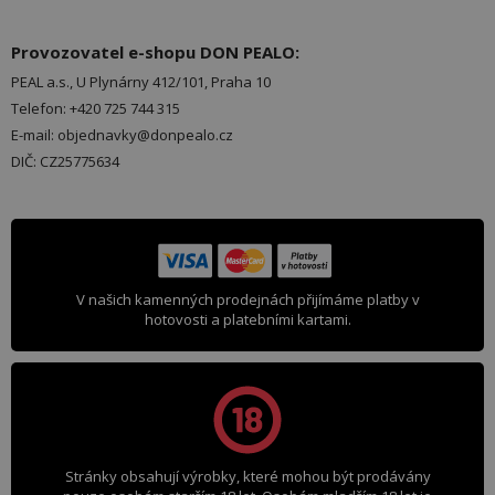
Provozovatel e-shopu DON PEALO:
PEAL a.s., U Plynárny 412/101, Praha 10
Telefon: +420 725 744 315
E-mail: objednavky@donpealo.cz
DIČ: CZ25775634
V našich kamenných prodejnách přijímáme platby v
hotovosti a platebními kartami.
Stránky obsahují výrobky, které mohou být prodávány