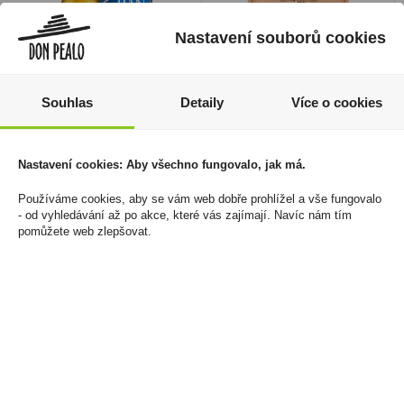
Nastavení souborů cookies
Souhlas
Detaily
Více o cookies
Glenmorangie Cadboll
Doutníky La Regenta
Estate 15YO 0,7l 43%
Corona Tuba
(karton) - Limited
2 799 Kč
Nastavení cookies: Aby všechno fungovalo, jak má.
edition
Cena za:
krabičku (20 ks)
Používáme cookies, aby se vám web dobře prohlížel a vše fungovalo
1 799 Kč
1 699 Kč
Skladem:
5 - 50 krabiček
- od vyhledávání až po akce, které vás zajímají. Navíc nám tím
Cena za:
1 ks
pomůžete web zlepšovat.
Skladem:
do 5 ks