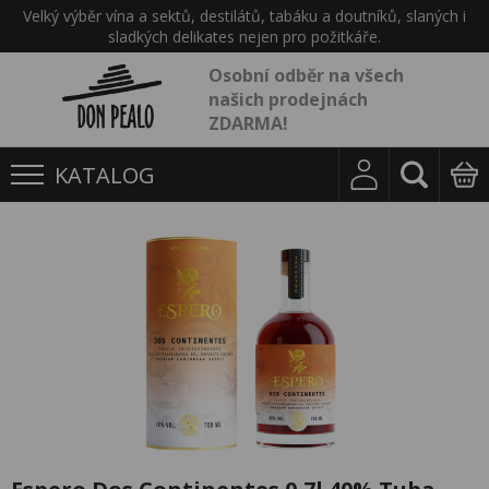
Velký výběr vína a sektů, destilátů, tabáku a doutníků, slaných i
sladkých delikates nejen pro požitkáře.
Osobní odběr na všech
našich prodejnách
ZDARMA!
KATALOG