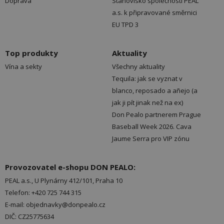
Doprava
Stanovisko společnosti PEAL
a.s. k připravované směrnici
EU TPD 3
Top produkty
Aktuality
Vína a sekty
Všechny aktuality
Tequila: jak se vyznat v
blanco, reposado a añejo (a
jak ji pít jinak než na ex)
Don Pealo partnerem Prague
Baseball Week 2026. Cava
Jaume Serra pro VIP zónu
Provozovatel e-shopu DON PEALO:
PEAL a.s., U Plynárny 412/101, Praha 10
Telefon: +420 725 744 315
E-mail: objednavky@donpealo.cz
DIČ: CZ25775634