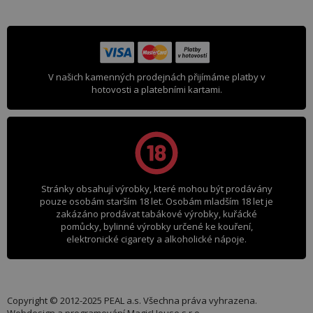
V našich kamenných prodejnách přijímáme platby v
hotovosti a platebními kartami.
Stránky obsahují výrobky, které mohou být prodávány
pouze osobám starším 18 let. Osobám mladším 18 let je
zakázáno prodávat tabákové výrobky, kuřácké
pomůcky, bylinné výrobky určené ke kouření,
elektronické cigarety a alkoholické nápoje.
Copyright © 2012-2025 PEAL a.s. Všechna práva vyhrazena.