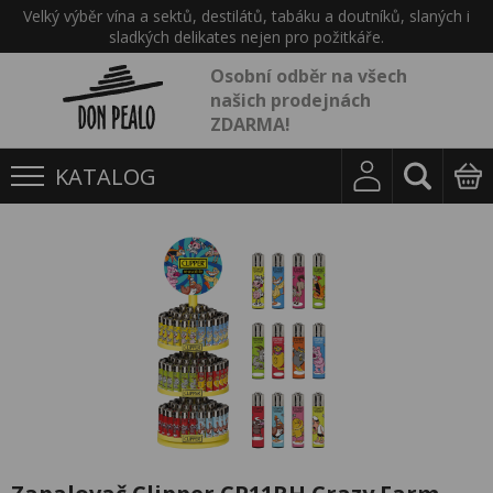
Velký výběr vína a sektů, destilátů, tabáku a doutníků, slaných i
sladkých delikates nejen pro požitkáře.
Osobní odběr na všech
našich prodejnách
ZDARMA!
KATALOG