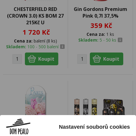
CHESTERFIELD RED
Gin Gordons Premium
(CROWN 3.0) KS BOM 27
Pink 0,7l 37,5%
215Kč U
359 Kč
1 720 Kč
Cena za:
1 ks
Skladem:
5 - 50 ks
Cena za:
balení (8 ks)
Skladem:
100 - 500 balení
Nastavení souborů cookies