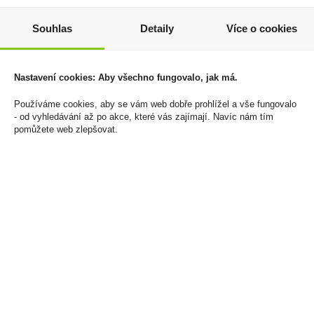
Masha mléčná čokoláda
Zapalovač Clipper
Souhlas
Detaily
Více o cookies
32% 100g
CMP11R Deadly
Chains+Giftbox
65 Kč
150 Kč
Nastavení cookies: Aby všechno fungovalo, jak má.
Cena za:
1 ks
Skladem:
100 - 500 ks
Cena za:
1 ks
Používáme cookies, aby se vám web dobře prohlížel a vše fungovalo
Skladem:
5 - 50 ks
- od vyhledávání až po akce, které vás zajímají. Navíc nám tím
pomůžete web zlepšovat.