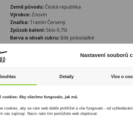
Země původu:
Česká republika
Výrobce:
Znovín
Značka:
Tramín Červený
Způsob balení:
Sklo 0,75l
Barva a obsah cukru:
Bílé polosladké
I přesto, že jsou informace o výrobcích pravidelně aktualiz
Nastavení souborů c
odpovědnost za jakékoliv nesprávné informace. To však nemá vl
zákona. Tyto informace jsou podávány pouze pro osobní použit
kopírovány bez předchozího souhlasu DonPealo ani bez řádnéh
Souhlas
Detaily
Více o coo
í cookies: Aby všechno fungovalo, jak má.
 cookies, aby se vám web dobře prohlížel a vše fungovalo - od vyhledávání
ré vás zajímají. Navíc nám tím pomůžete web zlepšovat.