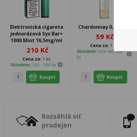
Elektronická cigareta
Chardonnay 0,5l D'Or
jednorázová Syx Bar+
59 Kč
1000 Mint 16,5mg/ml
Cena za:
1 ks
210 Kč
Skladem:
více než 500
ks
Cena za:
1 ks
Skladem:
100 - 500 ks
Rozsáhlá síť
prodejen