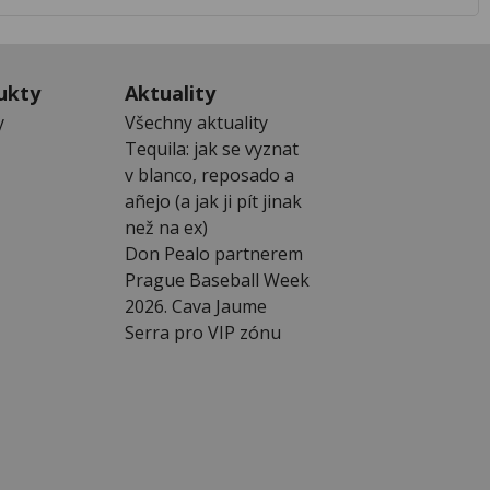
ukty
Aktuality
y
Všechny aktuality
Tequila: jak se vyznat
v blanco, reposado a
añejo (a jak ji pít jinak
než na ex)
Don Pealo partnerem
Prague Baseball Week
2026. Cava Jaume
Serra pro VIP zónu