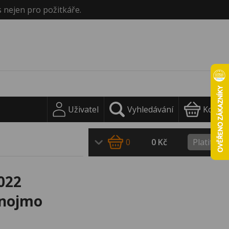
s nejen pro požitkáře.
Uživatel
Vyhledávání
Košík
o
0
0 Kč
Platit
022
Znojmo