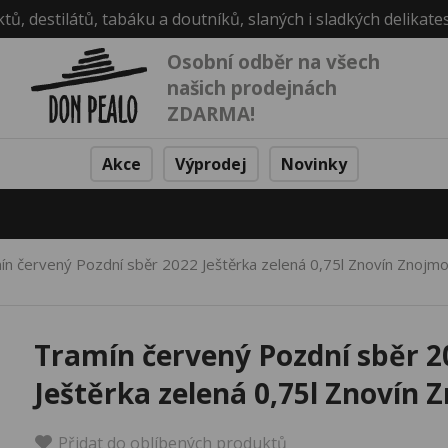
ktů, destilátů, tabáku a doutníků, slaných i sladkých delikate
Osobní odběr na všech
našich prodejnách
ZDARMA!
Akce
Výprodej
Novinky
ín červený Pozdní sběr 2022 Ještěrka zelená 0,75l Znovín Znojm
Tramín červený Pozdní sběr 2
Ještěrka zelená 0,75l Znovín 
Přidat do oblíbených produktů