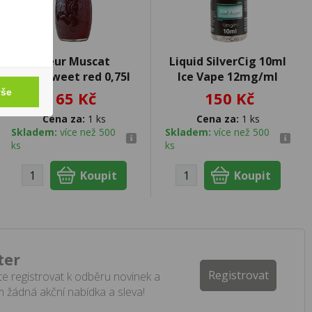
Fleur Muscat
Liquid SilverCig 10ml
semisweet red 0,75l
Ice Vape 12mg/ml
vše
65 Kč
150 Kč
Cena za:
1 ks
Cena za:
1 ks
Skladem:
více než 500
Skladem:
více než 500
ks
ks
ter
Registrovat
e registrovat k odběru novinek a
 žádná akční nabídka a sleva!