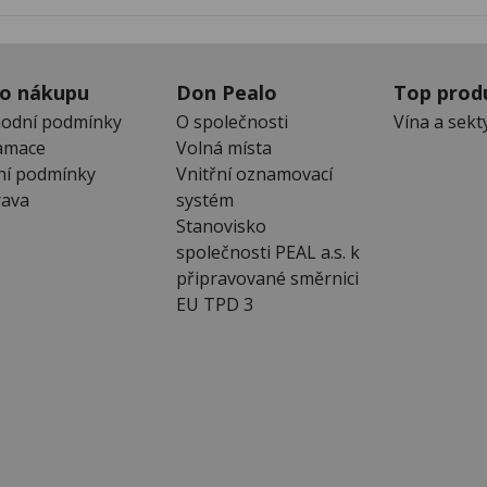
 o nákupu
Don Pealo
Top prod
odní podmínky
O společnosti
Vína a sekt
amace
Volná místa
ní podmínky
Vnitřní oznamovací
ava
systém
Stanovisko
společnosti PEAL a.s. k
připravované směrnici
EU TPD 3