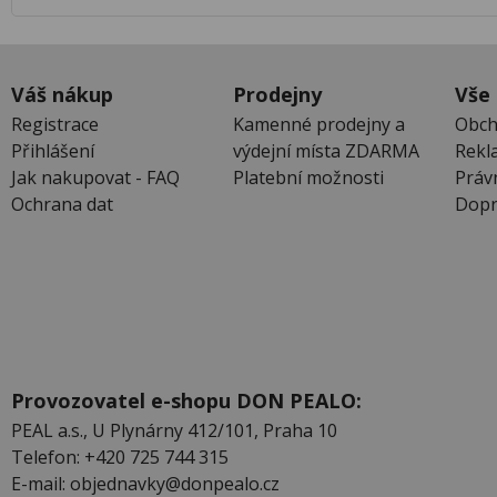
Váš nákup
Prodejny
Vše
Registrace
Kamenné prodejny a
Obch
Přihlášení
výdejní místa ZDARMA
Rekl
Jak nakupovat - FAQ
Platební možnosti
Práv
Ochrana dat
Dopr
Provozovatel e-shopu DON PEALO:
PEAL a.s., U Plynárny 412/101, Praha 10
Telefon: +420 725 744 315
E-mail: objednavky@donpealo.cz