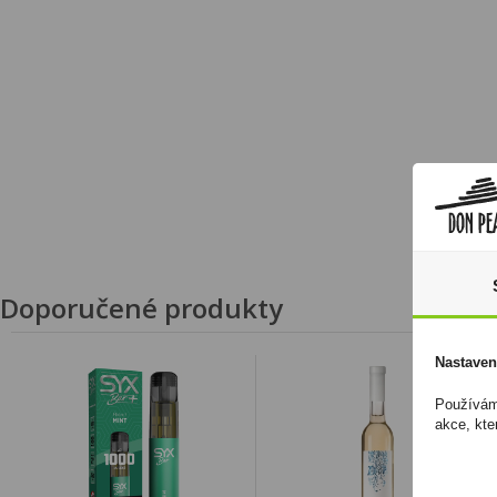
Doporučené produkty
Nastaven
Používáme
akce, kte