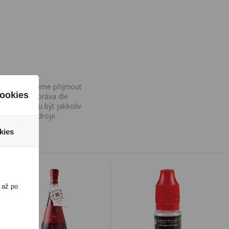
ovány, nemůžeme přijmout
ookies
iv na Vaše práva dle
í a nemohou být jakkoliv
o uvedení zdroje.
kies
 až po