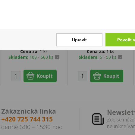
Špička Friend Holder
Captain Morgan Black
Pocketa Mini
Spiced 1l 40%
Upravit
Povolit 
93 Kč
629 Kč
Cena za:
1 ks
Cena za:
1 ks
Skladem:
100 - 500 ks
Skladem:
5 - 50 ks
Zákaznická linka
Newslet
+420 725 744 315
Zde se můžet
denně 6:00 – 15:30 hod
neunikne Vám