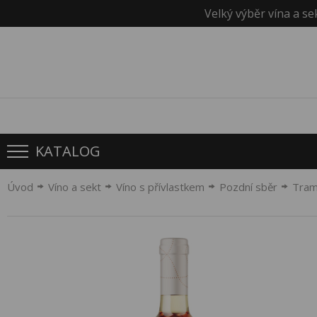
Velký výběr vína a se
KATALOG
Úvod
Víno a sekt
Víno s přívlastkem
Pozdní sběr
Tram