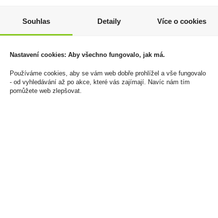
Zapalovač Clipper
Deadhead 6YO 0,7l 40%
Souhlas
Detaily
Více o cookies
Minitube MC Skulls
999 Kč
828 Kč
Cena za:
1 ks
Nastavení cookies: Aby všechno fungovalo, jak má.
Skladem:
5 - 50 ks
Cena za:
balení (24 ks)
Skladem:
do 5 balení
Používáme cookies, aby se vám web dobře prohlížel a vše fungovalo
- od vyhledávání až po akce, které vás zajímají. Navíc nám tím
pomůžete web zlepšovat.