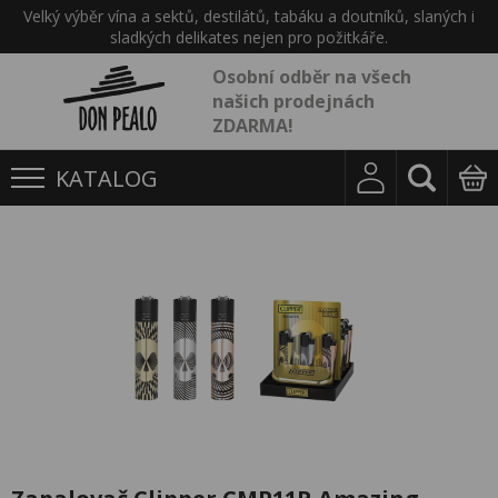
Velký výběr vína a sektů, destilátů, tabáku a doutníků, slaných i
sladkých delikates nejen pro požitkáře.
Osobní odběr na všech
našich prodejnách
ZDARMA!
KATALOG