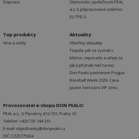
Doprava
Stanovisko společnosti PEAL
a.s. k připravované směrnici
EU TPD 3
Top produkty
Aktuality
Vína a sekty
Všechny aktuality
Tequila: jak se vyznat v
blanco, reposado a añejo (a
jak ji pít jinak než na ex)
Don Pealo partnerem Prague
Baseball Week 2026. Cava
Jaume Serra pro VIP zónu
Provozovatel e-shopu DON PEALO:
PEAL a.s., U Plynárny 412/101, Praha 10
Telefon: +420 725 744 315
E-mail: objednavky@donpealo.cz
DIČ: CZ25775634