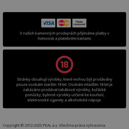
V našich kamenných prodejnách přijímáme platby v
hotovosti a platebními kartami.
Stránky obsahují výrobky, které mohou být prodávány
pouze osobám starším 18 let. Osobám mladším 18 let je
zakázáno prodávat tabákové výrobky, kuřácké
pomůcky, bylinné výrobky určené ke kouření,
elektronické cigarety a alkoholické nápoje.
Copyright © 2012-2025 PEAL a.s. Všechna práva vyhrazena.