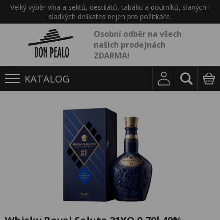
Velký výběr vína a sektů, destilátů, tabáku a doutníků, slaných i
sladkých delikates nejen pro požitkáře.
Osobní odběr na všech
našich prodejnách
ZDARMA!
KATALOG