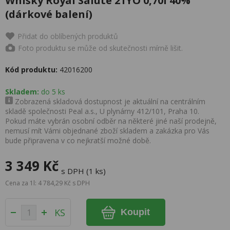
Whisky Royal Salute 21YO 0,70l 40%
(dárkové balení)
Přidat do oblíbených produktů
Foto produktu se může od skutečnosti mírně lišit.
Kód produktu:
42016200
Skladem:
do 5 ks
Zobrazená skladová dostupnost je aktuální na centrálním
skladě společnosti Peal a.s., U plynárny 412/101, Praha 10.
Pokud máte vybrán osobní odběr na některé jiné naší prodejně,
nemusí mít Vámi objednané zboží skladem a zakázka pro Vás
bude připravena v co nejkratší možné době.
3 349 Kč
s DPH (1 ks)
Cena za 1l: 4 784,29 Kč s DPH
KS
Koupit