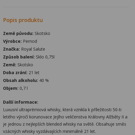
Popis produktu
Země původu:
Skotsko
Výrobce:
Pernod
Značka:
Royal Salute
Způsob balení:
Sklo 0,75l
Země:
Skotsko
Doba zrání:
21 let
Obsah alkoholu:
40 %
Objem:
0,7 l
Další informace:
Luxusní ultraprémiová whisky, která vznikla k příležitosti 50-ti
letého výročí korunovace Jejího veličenstva Královny Alžběty II a
je jednou z nejlepších blended whisky na světě. Obsahuje směs
vzácných whisky vyzdávajících minimálně 21 let.