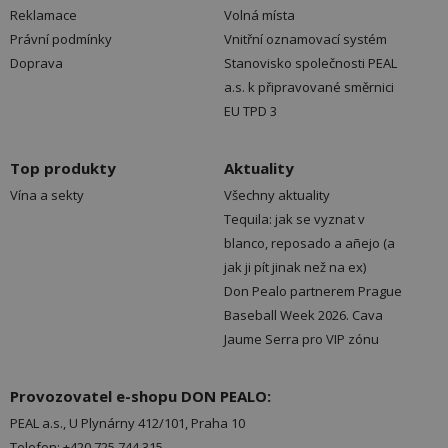
Reklamace
Volná místa
Právní podmínky
Vnitřní oznamovací systém
Doprava
Stanovisko společnosti PEAL
a.s. k připravované směrnici
EU TPD 3
Top produkty
Aktuality
Vína a sekty
Všechny aktuality
Tequila: jak se vyznat v
blanco, reposado a añejo (a
jak ji pít jinak než na ex)
Don Pealo partnerem Prague
Baseball Week 2026. Cava
Jaume Serra pro VIP zónu
Provozovatel e-shopu DON PEALO:
PEAL a.s., U Plynárny 412/101, Praha 10
Telefon: +420 725 744 315