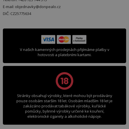
E-mail: objednavky@donpealo.cz
DIČ: CZ25775634
V našich kamenných prodejnách přijímáme platby v
hotovosti a platebními kartami.
Stránky obsahují výrobky, které mohou být prodávány
pouze osobám starším 18 let. Osobám mladším 18 let je
zakázáno prodávat tabákové výrobky, kuřácké
pomůcky, bylinné výrobky určené ke kouření,
elektronické cigarety a alkoholické nápoje.