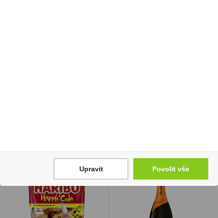
Doutníky Jose L.Piedra
Tabák cigaretový
Brevas
Winston Blue 69g
1 399 Kč
529 Kč
Cena za:
krabičku (12 ks)
Cena za:
1 ks
Skladem:
do 5 krabiček
Skladem:
100 - 500 ks
Upravit
Povolit vše