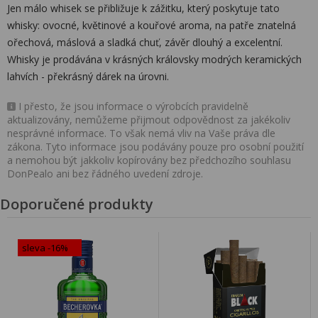
Jen málo whisek se přibližuje k zážitku, který poskytuje tato
whisky: ovocné, květinové a kouřové aroma, na patře znatelná
ořechová, máslová a sladká chuť, závěr dlouhý a excelentní.
Whisky je prodávána v krásných královsky modrých keramických
lahvích - překrásný dárek na úrovni.
I přesto, že jsou informace o výrobcích pravidelně
aktualizovány, nemůžeme přijmout odpovědnost za jakékoliv
nesprávné informace. To však nemá vliv na Vaše práva dle
zákona. Tyto informace jsou podávány pouze pro osobní použití
a nemohou být jakkoliv kopírovány bez předchozího souhlasu
DonPealo ani bez řádného uvedení zdroje.
Doporučené produkty
sleva -16%