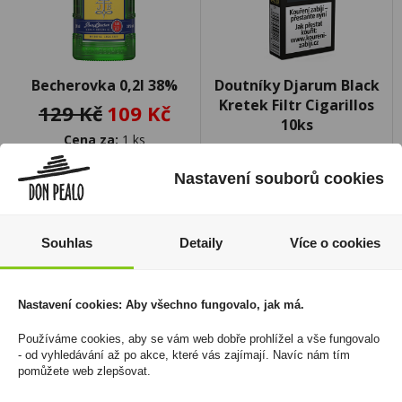
Becherovka 0,2l 38%
Doutníky Djarum Black
Kretek Filtr Cigarillos
129 Kč
109 Kč
10ks
Cena za:
1 ks
79 Kč
Skladem:
100 - 500 ks
Nastavení souborů cookies
Cena za:
krabičku (1 ks)
Skladem:
více než 500
krabiček
Souhlas
Detaily
Více o cookies
Nastavení cookies: Aby všechno fungovalo, jak má.
Používáme cookies, aby se vám web dobře prohlížel a vše fungovalo
- od vyhledávání až po akce, které vás zajímají. Navíc nám tím
pomůžete web zlepšovat.