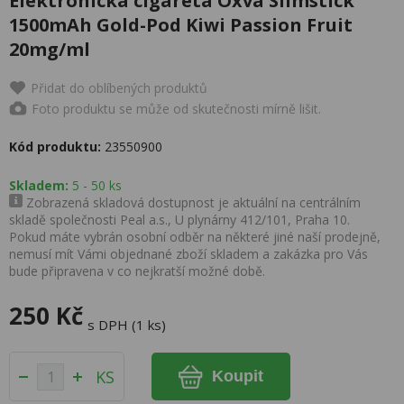
Elektronická cigareta Oxva Slimstick
1500mAh Gold-Pod Kiwi Passion Fruit
20mg/ml
Přidat do oblíbených produktů
Foto produktu se může od skutečnosti mírně lišit.
Kód produktu:
23550900
Skladem:
5 - 50 ks
Zobrazená skladová dostupnost je aktuální na centrálním
skladě společnosti Peal a.s., U plynárny 412/101, Praha 10.
Pokud máte vybrán osobní odběr na některé jiné naší prodejně,
nemusí mít Vámi objednané zboží skladem a zakázka pro Vás
bude připravena v co nejkratší možné době.
250 Kč
s DPH (1 ks)
KS
Koupit