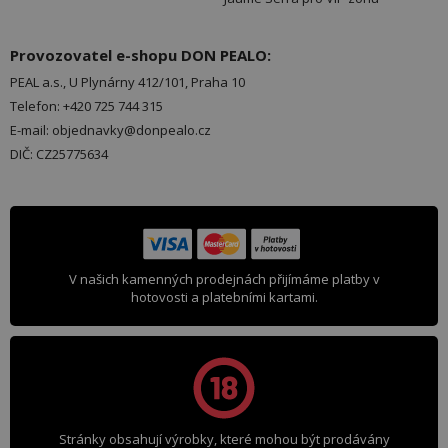
Provozovatel e-shopu DON PEALO:
PEAL a.s., U Plynárny 412/101, Praha 10
Telefon: +420 725 744 315
E-mail: objednavky@donpealo.cz
DIČ: CZ25775634
V našich kamenných prodejnách přijímáme platby v
hotovosti a platebními kartami.
Stránky obsahují výrobky, které mohou být prodávány