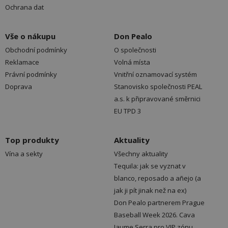
Ochrana dat
Vše o nákupu
Don Pealo
Obchodní podmínky
O společnosti
Reklamace
Volná místa
Právní podmínky
Vnitřní oznamovací systém
Doprava
Stanovisko společnosti PEAL
a.s. k připravované směrnici
EU TPD 3
Top produkty
Aktuality
Vína a sekty
Všechny aktuality
Tequila: jak se vyznat v
blanco, reposado a añejo (a
jak ji pít jinak než na ex)
Don Pealo partnerem Prague
Baseball Week 2026. Cava
Jaume Serra pro VIP zónu