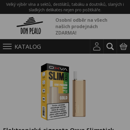
Velký výběr vína a sektů, destilátů, tabáku a doutníků, slaných i
sladkých delikates nejen pro požitkáře.
Osobní odběr na všech
našich prodejnách
ZDARMA!
KATALOG