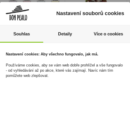
Nastavení souborů cookies
Souhlas
Detaily
Více o cookies
Zapalovač Clipper
Haribo Happy Cherries -
CP11RH Racoons
Želé bonbony třešně
3000g
544 Kč
Nastavení cookies: Aby všechno fungovalo, jak má.
549 Kč
Cena za:
balení (24 ks)
Používáme cookies, aby se vám web dobře prohlížel a vše fungovalo
Skladem:
5 - 50 balení
Cena za:
1 ks
- od vyhledávání až po akce, které vás zajímají. Navíc nám tím
Skladem:
5 - 50 ks
pomůžete web zlepšovat.