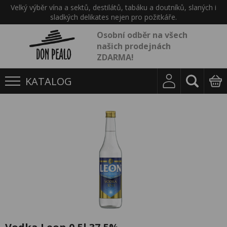
Velký výběr vína a sektů, destilátů, tabáku a doutníků, slaných i
sladkých delikates nejen pro požitkáře.
Osobní odběr na všech
našich prodejnách
ZDARMA!
KATALOG