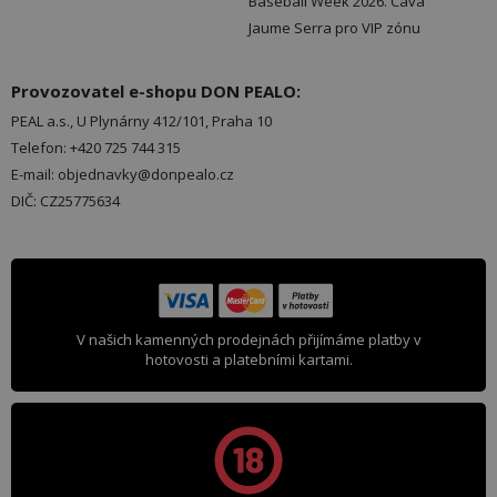
Baseball Week 2026. Cava
Jaume Serra pro VIP zónu
Provozovatel e-shopu DON PEALO:
PEAL a.s., U Plynárny 412/101, Praha 10
Telefon: +420 725 744 315
E-mail: objednavky@donpealo.cz
DIČ: CZ25775634
V našich kamenných prodejnách přijímáme platby v
hotovosti a platebními kartami.