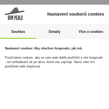
Nastavení souborů cookies
Souhlas
Detaily
Více o cookies
Nastavení cookies: Aby všechno fungovalo, jak má.
Používáme cookies, aby se vám web dobře prohlížel a vše fungovalo
Platonico Elixír 0,7l 34%
Syrah rosé 0,75l Aromo
- od vyhledávání až po akce, které vás zajímají. Navíc nám tím
Varietal
pomůžete web zlepšovat.
449 Kč
89 Kč
Cena za:
1 ks
Skladem:
5 - 50 ks
Cena za:
1 ks
Skladem:
5 - 50 ks