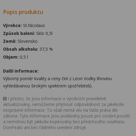
Popis produktu
Výrobce:
St.Nicolaus
Způsob balení:
Sklo 0,5l
Země:
Slovensko
Obsah alkoholu:
37,5 %
Objem:
0,5 l
Další informace:
Výborný poměr kvality a ceny činí z Leon Vodky lihovinu
vyhledávanou širokým spektrem spotřebitelů.
I přesto, že jsou informace o výrobcích pravidelně
aktualizovány, nemůžeme přijmout odpovědnost za jakékoliv
nesprávné informace. To však nemá vliv na Vaše práva dle
zákona. Tyto informace jsou podávány pouze pro osobní použití
a nemohou být jakkoliv kopírovány bez předchozího souhlasu
DonPealo ani bez řádného uvedení zdroje.