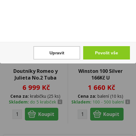
Upravit
Povolit vše
Doutníky Romeo y
Winston 100 Silver
Julieta No.2 Tuba
166Kč U
6 999 Kč
1 660 Kč
Cena za:
krabičku (25 ks)
Cena za:
balení (10 ks)
Skladem:
do 5 krabiček
Skladem:
100 - 500 balení