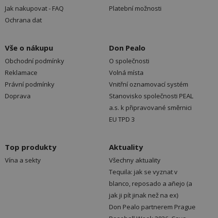
Jak nakupovat - FAQ
Platební možnosti
Ochrana dat
Vše o nákupu
Don Pealo
Obchodní podmínky
O společnosti
Reklamace
Volná místa
Právní podmínky
Vnitřní oznamovací systém
Doprava
Stanovisko společnosti PEAL
a.s. k připravované směrnici
EU TPD 3
Top produkty
Aktuality
Vína a sekty
Všechny aktuality
Tequila: jak se vyznat v
blanco, reposado a añejo (a
jak ji pít jinak než na ex)
Don Pealo partnerem Prague