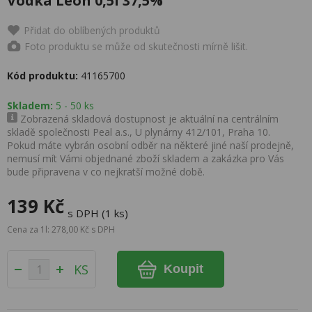
Vodka Leon 0,5l 37,5%
Přidat do oblíbených produktů
Foto produktu se může od skutečnosti mírně lišit.
Kód produktu:
41165700
Skladem:
5 - 50 ks
Zobrazená skladová dostupnost je aktuální na centrálním
skladě společnosti Peal a.s., U plynárny 412/101, Praha 10.
Pokud máte vybrán osobní odběr na některé jiné naší prodejně,
nemusí mít Vámi objednané zboží skladem a zakázka pro Vás
bude připravena v co nejkratší možné době.
139 Kč
s DPH (1 ks)
Cena za 1l: 278,00 Kč s DPH
KS
Koupit