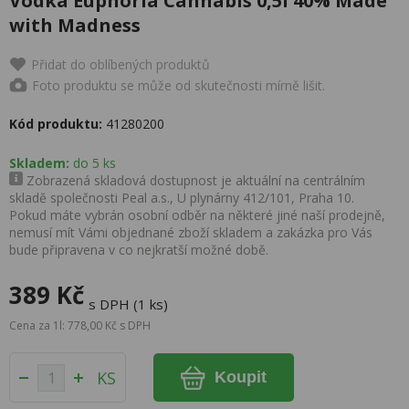
Vodka Euphoria Cannabis 0,5l 40% Made
with Madness
Přidat do oblíbených produktů
Foto produktu se může od skutečnosti mírně lišit.
Kód produktu:
41280200
Skladem:
do 5 ks
Zobrazená skladová dostupnost je aktuální na centrálním
skladě společnosti Peal a.s., U plynárny 412/101, Praha 10.
Pokud máte vybrán osobní odběr na některé jiné naší prodejně,
nemusí mít Vámi objednané zboží skladem a zakázka pro Vás
bude připravena v co nejkratší možné době.
389 Kč
s DPH (1 ks)
Cena za 1l: 778,00 Kč s DPH
KS
Koupit