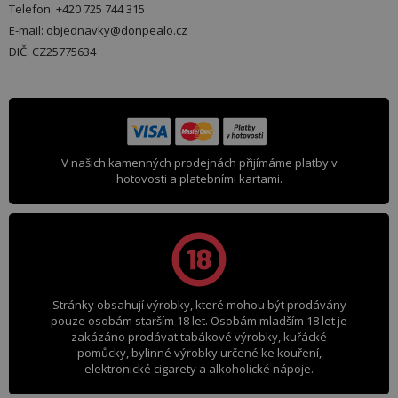
Telefon: +420 725 744 315
E-mail: objednavky@donpealo.cz
DIČ: CZ25775634
V našich kamenných prodejnách přijímáme platby v
hotovosti a platebními kartami.
Stránky obsahují výrobky, které mohou být prodávány
pouze osobám starším 18 let. Osobám mladším 18 let je
zakázáno prodávat tabákové výrobky, kuřácké
pomůcky, bylinné výrobky určené ke kouření,
elektronické cigarety a alkoholické nápoje.