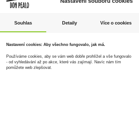
Nastavení souborů cookies
Souhlas
Detaily
Více o cookies
Grizly Směs ořechů a
Zařízení Ploom Aura
sušeného ovoce 1000g
Rose Gold
Nastavení cookies: Aby všechno fungovalo, jak má.
1 Kč
890 Kč
Používáme cookies, aby se vám web dobře prohlížel a vše fungovalo
Cena za:
1 ks
Cena za:
1 ks
- od vyhledávání až po akce, které vás zajímají. Navíc nám tím
Skladem:
100 - 500 ks
Skladem:
5 - 50 ks
pomůžete web zlepšovat.