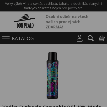
Velký výběr vína a sektů, destilátů, tabáku a doutníků, slaných i
sladkých delikates nejen pro požitkáře.
Osobní odběr na všech
našich prodejnách
ZDARMA!
KATALOG