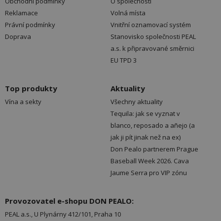
Obchodní podmínky
O společnosti
Reklamace
Volná místa
Právní podmínky
Vnitřní oznamovací systém
Doprava
Stanovisko společnosti PEAL
a.s. k připravované směrnici
EU TPD 3
Top produkty
Aktuality
Vína a sekty
Všechny aktuality
Tequila: jak se vyznat v
blanco, reposado a añejo (a
jak ji pít jinak než na ex)
Don Pealo partnerem Prague
Baseball Week 2026. Cava
Jaume Serra pro VIP zónu
Provozovatel e-shopu DON PEALO:
PEAL a.s., U Plynárny 412/101, Praha 10