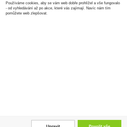
Používáme cookies, aby se vám web dobře prohlížel a vše fungovalo
- od vyhledávání až po akce, které vás zajímají. Navíc nám tím
pomůžete web zlepšovat.
sleva -23%
Cabernet Sauvignon
Haribo Liebesherzen -
0,75l Aromo Varietal
Želé bonbony srdíčka
1200g (dóza 150ks)
89 Kč
259 Kč
199 Kč
Cena za:
1 ks
Skladem:
50 - 100 ks
Cena za:
1 ks
Skladem:
5 - 50 ks
Upravit
Povolit vše