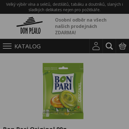
Velký výběr vína a sektů, destilátů, tabáku a doutníků, slaných i
sladkých delikates nejen pro požitkáře.
Osobní odběr na všech
našich prodejnách
ZDARMA!
KATALOG