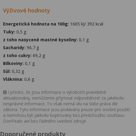
Výživové hodnoty
Energetická hodnota na 100g:
1665 kJ/ 392 kcal
Tuky:
0,5 g
z toho nasycené mastné kyseliny:
0,1 g
Sacharidy:
96,7 g
z toho cukry:
69,2 g
Bílkoviny:
0,1 g
Sůl:
0,32 g
Vláknina:
0,6 g
I přesto, že jsou informace o výrobcích pravidelně
aktualizovány, nemůžeme přijmout odpovědnost za jakékoliv
nesprávné informace. To však nemá vliv na Vaše práva dle
zákona. Tyto informace jsou podávány pouze pro osobní použití
a nemohou být jakkoliv kopírovány bez předchozího souhlasu
DonPealo ani bez řádného uvedení zdroje.
Doporučené produkty