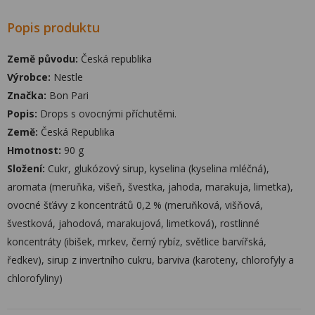
Popis produktu
Země původu:
Česká republika
Výrobce:
Nestle
Značka:
Bon Pari
Popis:
Drops s ovocnými příchutěmi.
Země:
Česká Republika
Hmotnost:
90 g
Složení:
Cukr, glukózový sirup, kyselina (kyselina mléčná),
aromata (meruňka, višeň, švestka, jahoda, marakuja, limetka),
ovocné šťávy z koncentrátů 0,2 % (meruňková, višňová,
švestková, jahodová, marakujová, limetková), rostlinné
koncentráty (ibišek, mrkev, černý rybíz, světlice barvířská,
ředkev), sirup z invertního cukru, barviva (karoteny, chlorofyly a
chlorofyliny)