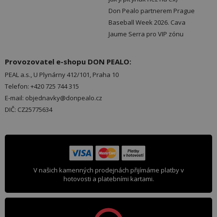
Don Pealo partnerem Prague
Baseball Week 2026. Cava
Jaume Serra pro VIP zónu
Provozovatel e-shopu DON PEALO:
PEAL a.s., U Plynárny 412/101, Praha 10
Telefon: +420 725 744 315
E-mail: objednavky@donpealo.cz
DIČ: CZ25775634
V našich kamenných prodejnách přijímáme platby v
hotovosti a platebními kartami.