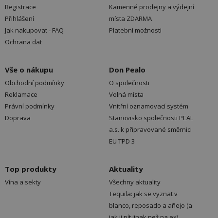
Registrace
Kamenné prodejny a výdejní
Přihlášení
místa ZDARMA
Jak nakupovat - FAQ
Platební možnosti
Ochrana dat
Vše o nákupu
Don Pealo
Obchodní podmínky
O společnosti
Reklamace
Volná místa
Právní podmínky
Vnitřní oznamovací systém
Doprava
Stanovisko společnosti PEAL
a.s. k připravované směrnici
EU TPD 3
Top produkty
Aktuality
Vína a sekty
Všechny aktuality
Tequila: jak se vyznat v
blanco, reposado a añejo (a
jak ji pít jinak než na ex)