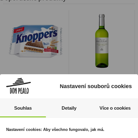
Knoppers 25g Storck
Colombard Sauvignon
IGP 0,75l Baron de
9 Kč
Nastavení souborů cookies
Baussac
Cena za:
1 ks
89 Kč
Skladem:
více než 500 ks
Souhlas
Detaily
Více o cookies
Cena za:
1 ks
Skladem:
více než 500 ks
Nastavení cookies: Aby všechno fungovalo, jak má.