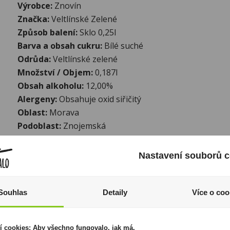
Výrobce:
Znovín
Značka:
Veltlínské Zelené
Způsob balení:
Sklo 0,25l
Barva a obsah cukru:
Bílé suché
Odrůda:
Veltlínské zelené
Množství / Objem:
0,187l
Obsah alkoholu:
12,00%
Alergeny:
Obsahuje oxid siřičitý
Oblast:
Morava
Podoblast:
Znojemská
Gastro doporučení:
Doporučujeme například k řízkům
Nastavení souborů c
Další informace:
Vynikající pro svou plnou, kořenitou chuť i vůni připom
květ ibišku.
Souhlas
Detaily
Více o coo
I přesto, že jsou informace o výrobcích pravidelně aktualiz
odpovědnost za jakékoliv nesprávné informace. To však nemá vl
zákona. Tyto informace jsou podávány pouze pro osobní použit
í cookies: Aby všechno fungovalo, jak má.