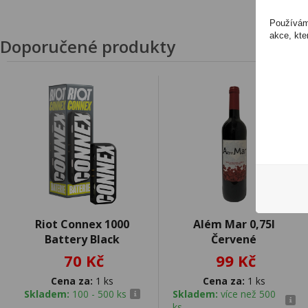
Používáme
akce, kte
Doporučené produkty
Riot Connex 1000
Além Mar 0,75l
Battery Black
Červené
70 Kč
99 Kč
Cena za:
1 ks
Cena za:
1 ks
Skladem:
100 - 500 ks
Skladem:
více než 500
ks