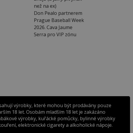
než na ex)
Don Pealo partnerem
Prague Baseball Week
2026. Cava Jaume
Serra pro VIP zónu
sahují výrobky, které mohou být prodávány pouze
rším 18 let. Osobám mladším 18 let je zakázáno
abákové výrobky, kuřácké pomůcky, bylinné výrobky
ouření, elektronické cigarety a alkoholické nápoje.