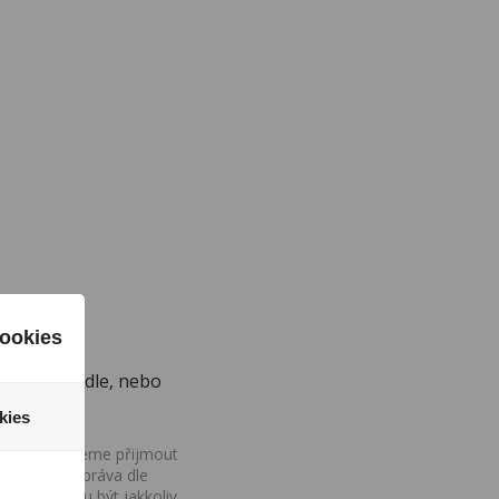
.
ookies
ínající mandle, nebo
kies
ovány, nemůžeme přijmout
iv na Vaše práva dle
í a nemohou být jakkoliv