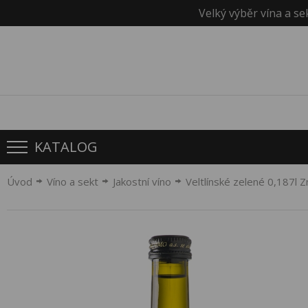
Velký výběr vína a se
KATALOG
Úvod
Víno a sekt
Jakostní víno
Veltlínské zelené 0,187l 