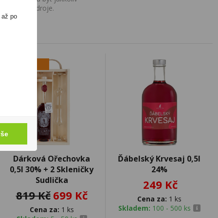
o uvedení zdroje.
 až po
výprodej
vše
Dárková Ořechovka
Ďábelský Krvesaj 0,5l
0,5l 30% + 2 Skleničky
24%
Sudlička
249 Kč
819 Kč
699 Kč
Cena za:
1 ks
Skladem:
100 - 500 ks
Cena za:
1 ks