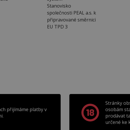
Stanovisko
společnosti PEAL a.s. k
připravované směrnici
EU TPD 3
Stránky ob
ch přijímáme platby v
osobám sta
i.
prodávat t
určené ke k