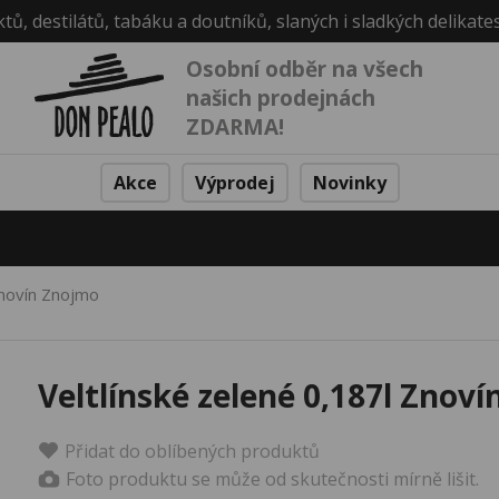
ktů, destilátů, tabáku a doutníků, slaných i sladkých delikate
Osobní odběr na všech
našich prodejnách
ZDARMA!
Akce
Výprodej
Novinky
Znovín Znojmo
Veltlínské zelené 0,187l Znov
Přidat do oblíbených produktů
Foto produktu se může od skutečnosti mírně lišit.