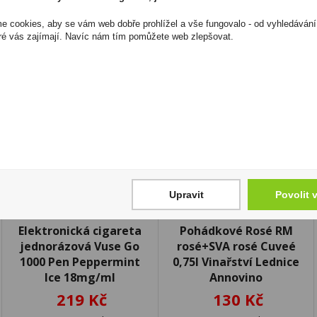
kopírovány bez předchozího souhlasu DonPealo ani bez řádnéh
 cookies, aby se vám web dobře prohlížel a vše fungovalo - od vyhledávání
ré vás zajímají. Navíc nám tím pomůžete web zlepšovat.
Upravit
Povolit 
Elektronická cigareta
Pohádkové Rosé RM
jednorázová Vuse Go
rosé+SVA rosé Cuveé
1000 Pen Peppermint
0,75l Vinařství Lednice
Ice 18mg/ml
Annovino
219 Kč
130 Kč