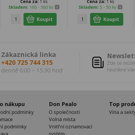
Cena za:
1 ks
Cena za:
1 ks
Skladem:
100 - 500 ks
Skladem:
5 - 50 ks
Zákaznická linka
Newslet
+420 725 744 315
Zde se můžet
denně 6:00 – 15:30 hod
neunikne Vám
 o nákupu
Don Pealo
Top prod
odní podmínky
O společnosti
Vína a sekt
amace
Volná místa
ní podmínky
Vnitřní oznamovací
ava
systém