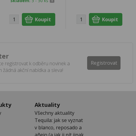
Skladem:
5 - 50 ks
ter
Registrovat
e registrovat k odběru novinek a
 žádná akční nabídka a sleva!
ukty
Aktuality
y
Všechny aktuality
Tequila: jak se vyznat
v blanco, reposado a
añejo (a jak ji pít jinak