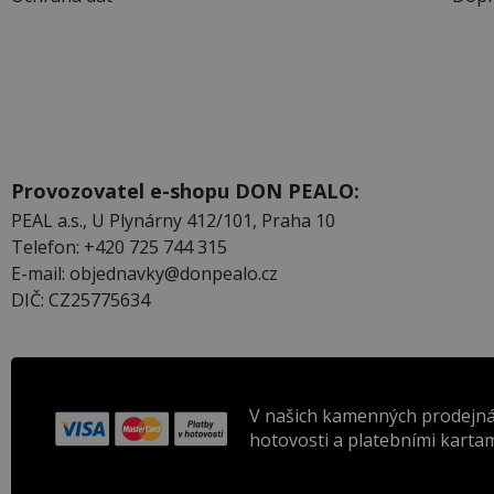
Provozovatel e-shopu DON PEALO:
PEAL a.s., U Plynárny 412/101, Praha 10
Telefon: +420 725 744 315
E-mail: objednavky@donpealo.cz
DIČ: CZ25775634
V našich kamenných prodejná
hotovosti a platebními kartam