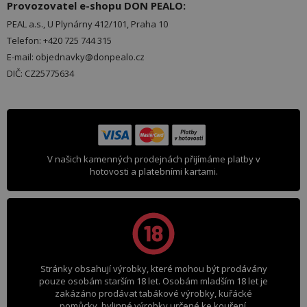
Provozovatel e-shopu DON PEALO:
PEAL a.s., U Plynárny 412/101, Praha 10
Telefon: +420 725 744 315
E-mail: objednavky@donpealo.cz
DIČ: CZ25775634
V našich kamenných prodejnách přijímáme platby v
hotovosti a platebními kartami.
Stránky obsahují výrobky, které mohou být prodávány
pouze osobám starším 18 let. Osobám mladším 18 let je
zakázáno prodávat tabákové výrobky, kuřácké
pomůcky, bylinné výrobky určené ke kouření,