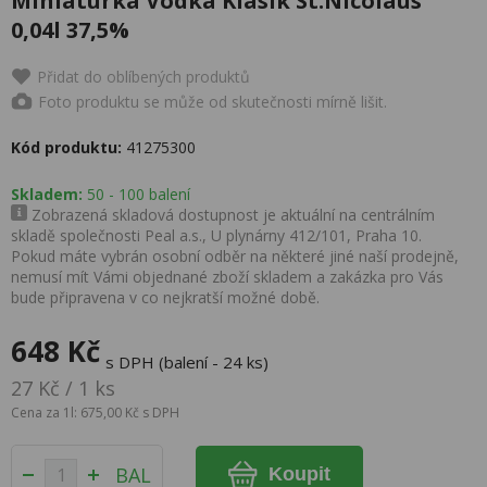
Miniaturka Vodka Klasik St.Nicolaus
0,04l 37,5%
Přidat do oblíbených produktů
Foto produktu se může od skutečnosti mírně lišit.
Kód produktu:
41275300
Skladem:
50 - 100 balení
Zobrazená skladová dostupnost je aktuální na centrálním
skladě společnosti Peal a.s., U plynárny 412/101, Praha 10.
Pokud máte vybrán osobní odběr na některé jiné naší prodejně,
nemusí mít Vámi objednané zboží skladem a zakázka pro Vás
bude připravena v co nejkratší možné době.
648 Kč
s DPH (balení - 24 ks)
27 Kč / 1 ks
Cena za 1l: 675,00 Kč s DPH
BAL
Koupit