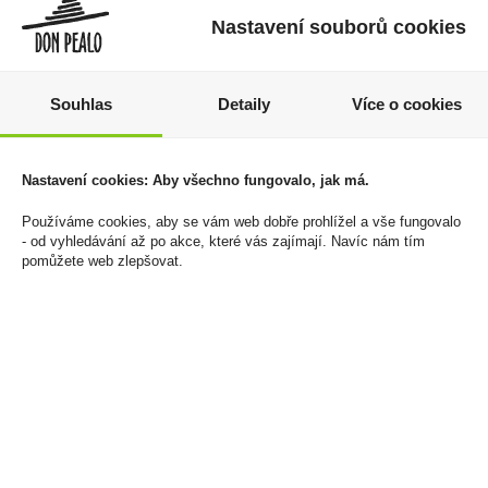
Nastavení souborů cookies
Souhlas
Detaily
Více o cookies
Jojo Mixle Pixle Kyselé
Nicotinové sáčky 77
80g
Watermelon Ice
Nastavení cookies: Aby všechno fungovalo, jak má.
Medium 16mg/g
19 Kč
125 Kč
Používáme cookies, aby se vám web dobře prohlížel a vše fungovalo
Cena za:
1 ks
- od vyhledávání až po akce, které vás zajímají. Navíc nám tím
Skladem:
50 - 100 ks
Cena za:
1 ks
pomůžete web zlepšovat.
Skladem:
100 - 500 ks
akce
výprodej