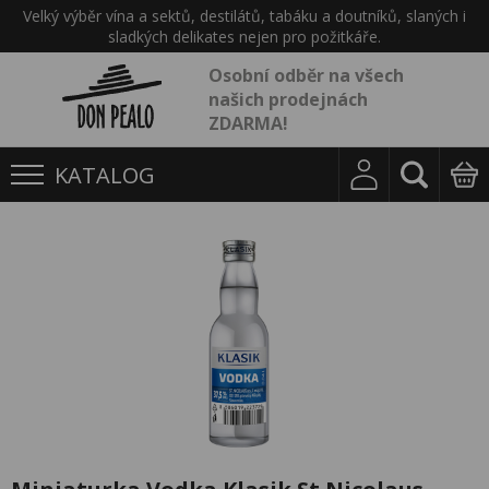
Velký výběr vína a sektů, destilátů, tabáku a doutníků, slaných i
sladkých delikates nejen pro požitkáře.
Osobní odběr na všech
našich prodejnách
ZDARMA!
KATALOG