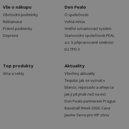
Vše o nákupu
Don Pealo
Obchodní podmínky
O společnosti
Reklamace
Volná místa
Právní podmínky
Vnitřní oznamovací systém
Doprava
Stanovisko společnosti PEAL
a.s. k připravované směrnici
EU TPD 3
Top produkty
Aktuality
Vína a sekty
Všechny aktuality
Tequila: jak se vyznat v
blanco, reposado a añejo (a
jak ji pít jinak než na ex)
Don Pealo partnerem Prague
Baseball Week 2026. Cava
Jaume Serra pro VIP zónu