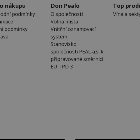
 o nákupu
Don Pealo
Top prod
odní podmínky
O společnosti
Vína a sekt
amace
Volná místa
ní podmínky
Vnitřní oznamovací
ava
systém
Stanovisko
společnosti PEAL a.s. k
připravované směrnici
EU TPD 3