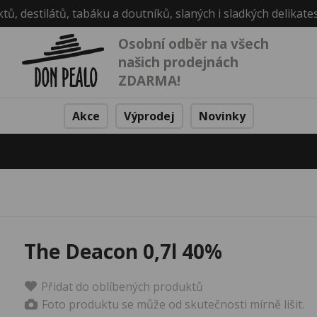
ktů, destilátů, tabáku a doutníků, slaných i sladkých delikate
Osobní odběr na všech
našich prodejnách
ZDARMA!
Akce
Výprodej
Novinky
The Deacon 0,7l 40%
Přidat do oblíbených produktů
Foto produktu se může od skutečnosti mírně lišit.