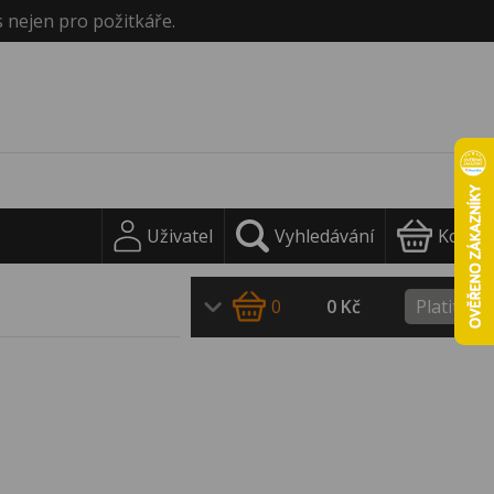
s nejen pro požitkáře.
Uživatel
Vyhledávání
Košík
0
0 Kč
Platit