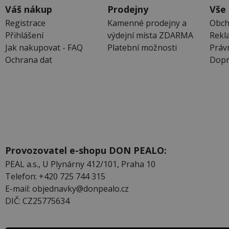
Váš nákup
Prodejny
Vše
Registrace
Kamenné prodejny a
Obch
Přihlášení
výdejní místa ZDARMA
Rekl
Jak nakupovat - FAQ
Platební možnosti
Práv
Ochrana dat
Dopr
Provozovatel e-shopu DON PEALO:
PEAL a.s., U Plynárny 412/101, Praha 10
Telefon: +420 725 744 315
E-mail: objednavky@donpealo.cz
DIČ: CZ25775634