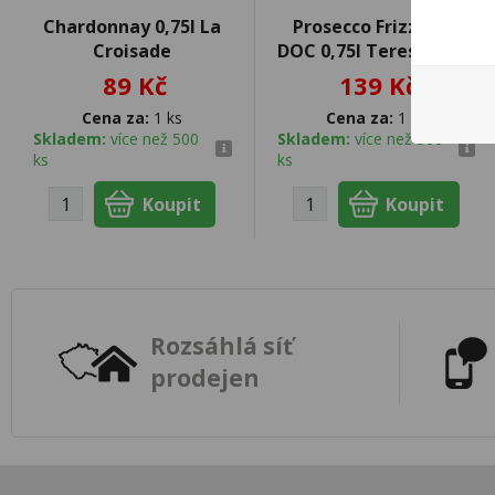
Chardonnay 0,75l La
Prosecco Frizzante
Croisade
DOC 0,75l Teresa Rizzi
89 Kč
139 Kč
Cena za:
1 ks
Cena za:
1 ks
Skladem:
více než 500
Skladem:
více než 500
ks
ks
Rozsáhlá síť
prodejen