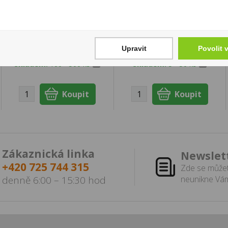
Haribo Milchbären
Tullamore Dew Honey
85g
1l 35%
19 Kč
489 Kč
Upravit
Povolit 
Cena za:
1 ks
Cena za:
1 ks
Skladem:
100 - 500 ks
Skladem:
5 - 50 ks
Zákaznická linka
Newslet
+420 725 744 315
Zde se můžet
denně 6:00 – 15:30 hod
neunikne Vám