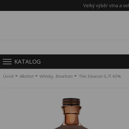
Velký výběr vína a se
KATALOG
Úvod
Alkohol
Whisky, Bourbon
The Deacon 0,7l 40%