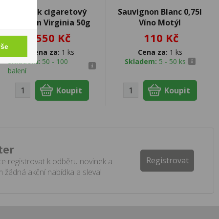
Tabák cigaretový
Sauvignon Blanc 0,75l
Golden Virginia 50g
Víno Motýl
550 Kč
110 Kč
vše
Cena za:
1 ks
Cena za:
1 ks
Skladem:
50 - 100
Skladem:
5 - 50 ks
balení
ter
Registrovat
e registrovat k odběru novinek a
 žádná akční nabídka a sleva!