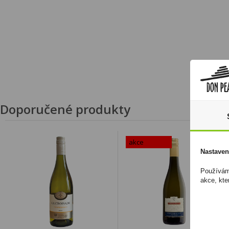
Doporučené produkty
akce
Nastaven
Používáme
akce, kte