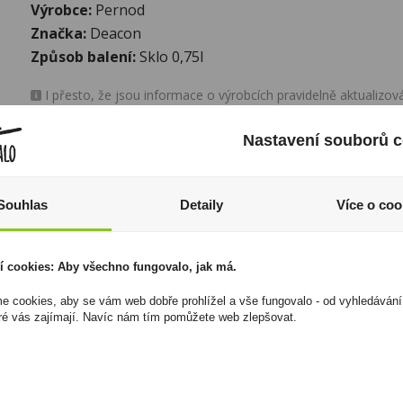
Výrobce:
Pernod
Značka:
Deacon
Způsob balení:
Sklo 0,75l
I přesto, že jsou informace o výrobcích pravidelně aktualiz
odpovědnost za jakékoliv nesprávné informace. To však nemá vl
zákona. Tyto informace jsou podávány pouze pro osobní použit
Nastavení souborů c
kopírovány bez předchozího souhlasu DonPealo ani bez řádnéh
Souhlas
Detaily
Více o coo
í cookies: Aby všechno fungovalo, jak má.
 cookies, aby se vám web dobře prohlížel a vše fungovalo - od vyhledávání
ré vás zajímají. Navíc nám tím pomůžete web zlepšovat.