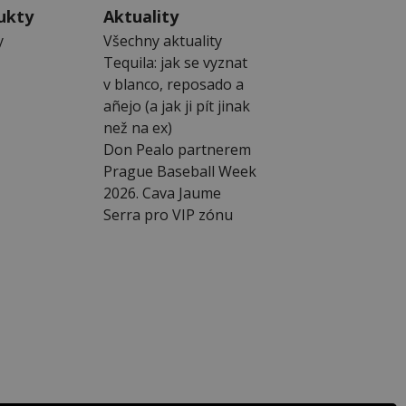
ukty
Aktuality
y
Všechny aktuality
Tequila: jak se vyznat
v blanco, reposado a
añejo (a jak ji pít jinak
než na ex)
Don Pealo partnerem
Prague Baseball Week
2026. Cava Jaume
Serra pro VIP zónu