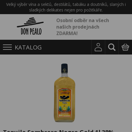
Velký výběr vína a sektů, destilátů, tabáku a doutníků, slaných i
sladkých delikates nejen pro požitkáře.
Osobní odběr na všech
našich prodejnách
ZDARMA!
KATALOG