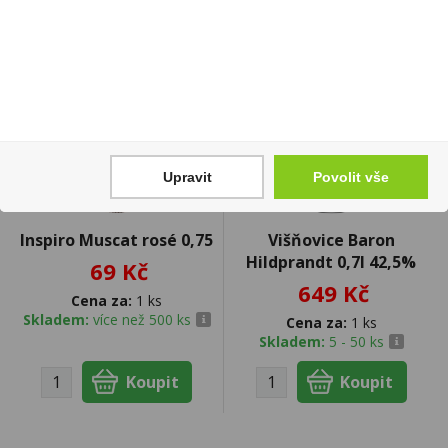
Upravit
Povolit vše
Inspiro Muscat rosé 0,75
Višňovice Baron
Hildprandt 0,7l 42,5%
69 Kč
649 Kč
Cena za:
1 ks
Skladem:
více než 500 ks
Cena za:
1 ks
Skladem:
5 - 50 ks