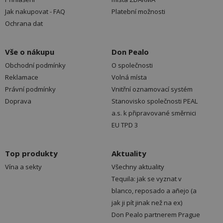
Jak nakupovat - FAQ
Platební možnosti
Ochrana dat
Vše o nákupu
Don Pealo
Obchodní podmínky
O společnosti
Reklamace
Volná místa
Právní podmínky
Vnitřní oznamovací systém
Doprava
Stanovisko společnosti PEAL
a.s. k připravované směrnici
EU TPD 3
Top produkty
Aktuality
Vína a sekty
Všechny aktuality
Tequila: jak se vyznat v
blanco, reposado a añejo (a
jak ji pít jinak než na ex)
Don Pealo partnerem Prague