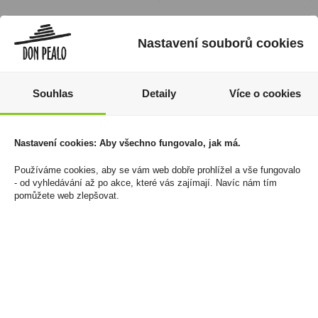
Nastavení souborů cookies
Souhlas
Detaily
Více o cookies
Nastavení cookies: Aby všechno fungovalo, jak má.
Používáme cookies, aby se vám web dobře prohlížel a vše fungovalo
Red Mauritius Cherry
Velo Original Cherry Ice
- od vyhledávání až po akce, které vás zajímají. Navíc nám tím
pomůžete web zlepšovat.
0,7l 40%
8mg/sáček
1 048 Kč
160 Kč
Cena za:
1 ks
Cena za:
1 ks
Skladem:
5 - 50 ks
Skladem:
100 - 500 ks