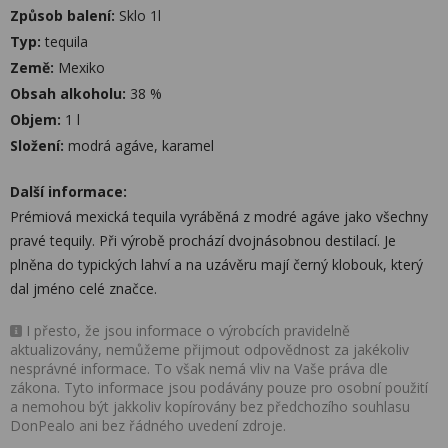
Způsob balení:
Sklo 1l
Typ:
tequila
Země:
Mexiko
Obsah alkoholu:
38 %
Objem:
1 l
Složení:
modrá agáve, karamel
Další informace:
Prémiová mexická tequila vyráběná z modré agáve jako všechny
pravé tequily. Při výrobě prochází dvojnásobnou destilací. Je
plněna do typických lahví a na uzávěru mají černý klobouk, který
dal jméno celé značce.
I přesto, že jsou informace o výrobcích pravidelně
aktualizovány, nemůžeme přijmout odpovědnost za jakékoliv
nesprávné informace. To však nemá vliv na Vaše práva dle
zákona. Tyto informace jsou podávány pouze pro osobní použití
a nemohou být jakkoliv kopírovány bez předchozího souhlasu
DonPealo ani bez řádného uvedení zdroje.