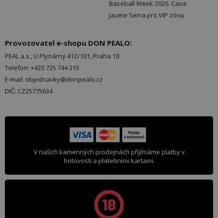
Baseball Week 2026. Cava
Jaume Serra pro VIP zónu
Provozovatel e-shopu DON PEALO:
PEAL a.s., U Plynárny 412/101, Praha 10
Telefon: +420 725 744 315
E-mail: objednavky@donpealo.cz
DIČ: CZ25775634
V našich kamenných prodejnách přijímáme platby v
hotovosti a platebními kartami.